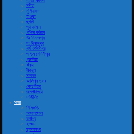
দঃ২৪ পরগনা
নদীয়া
মুর্শিদাবাদ
হাওড়া
হুগলী
পূর্ব বর্ধমান
পশ্চিম বর্ধমান
উঃ দিনাজপুর
দঃ দিনাজপুর
পূর্ব মেদিনীপুর
পশ্চিম মেদিনীপুর
পুরুলিয়া
বাঁকুড়া
বীরভুম
মালদহ
আলিপুর দুয়ার
কোচবিহার
জলপাইগুড়ি
দার্জিলিং
শহর
শিলিগুড়ি
আসানসোল
দুর্গাপুর
হাওড়া
চনন্দননগর