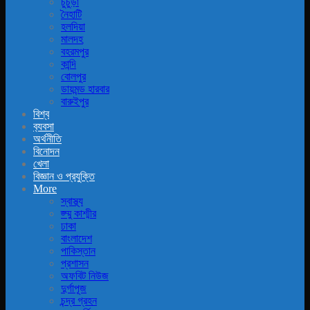
চুচুড়া
নৈহাটি
হলদিয়া
মালদহ
বহরমপুর
কান্দি
বোলপুর
ডায়মন্ড হারবার
বারুইপুর
বিশ্ব
ব‍্যবসা
অর্থনীতি
বিনোদন
খেলা
বিজ্ঞান ও প্রযুক্তি
More
স্বাস্থ্য
জ্ম্মু কাশ্মীর
ঢাকা
বাংলাদেশ
পাকিস্তান
প্রশাসন
অফবিট নিউজ
দুর্গাপূজ
চন্দ্র গ্রহন