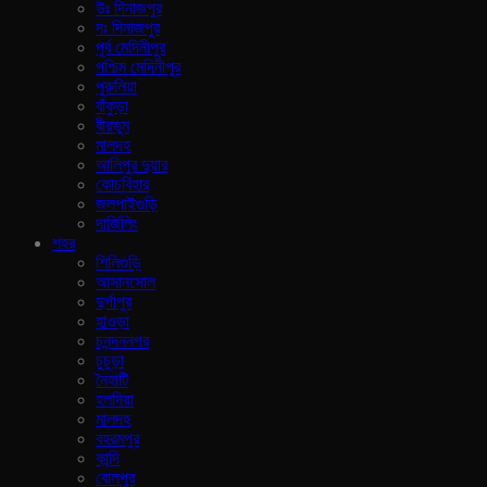
উঃ দিনাজপুর
দঃ দিনাজপুর
পূর্ব মেদিনীপুর
পশ্চিম মেদিনীপুর
পুরুলিয়া
বাঁকুড়া
বীরভুম
মালদহ
আলিপুর দুয়ার
কোচবিহার
জলপাইগুড়ি
দার্জিলিং
শহর
শিলিগুড়ি
আসানসোল
দুর্গাপুর
হাওড়া
চনন্দননগর
চুচুড়া
নৈহাটি
হলদিয়া
মালদহ
বহরমপুর
কান্দি
বোলপুর