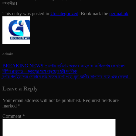
বঙ্গবাসীর।
This entry was posted in
Uncategorized
. Bookmark the
permalink
.
admin
BREAKING NEWS :: চপার দুর্ঘটনায় গুরুতর আহত ও অগ্নিদগ্ধ জেনারেল
বিপিন রাওয়াত – ম্রত্যুর সঙ্গে লড়ছেন স্ত্রী মধুলিকা
বন্গাঁর প্লাইউডের দোকানে লাট সমেত চাপা পড়ে মৃত আশীষ তাপাদার নামে এক ক্রেতা ।
Leave a Reply
Your email address will not be published.
Required fields are
marked
*
Comment
*