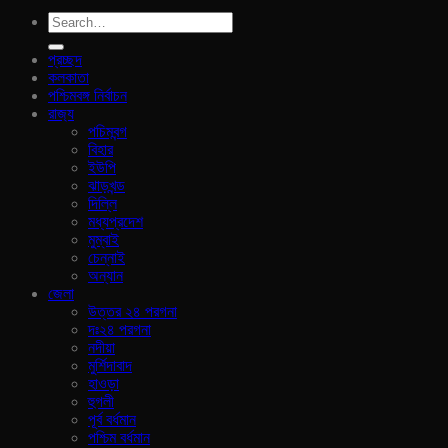
প্রচ্ছদ
কলকাতা
পশ্চিমবঙ্গ নির্বাচন
রাজ‍্য
পচিমবন্গ
বিহার
ইউপি
ঝাড়খন্ড
দিল্লি
মধ্যপ্রদেশ
মুম্বাই
চেন্নাই
অন্যান
জেলা
উত্তর ২৪ পরগনা
দঃ২৪ পরগনা
নদীয়া
মুর্শিদাবাদ
হাওড়া
হুগলী
পূর্ব বর্ধমান
পশ্চিম বর্ধমান