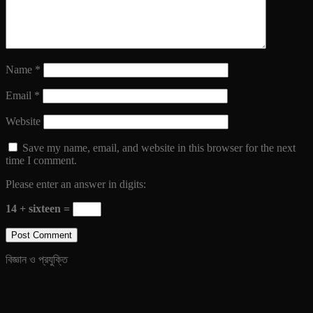
Name
*
Email
*
Website
Save my name, email, and website in this browser for the next
time I comment.
Please enter an answer in digits:
14 + sixteen =
বিজ্ঞান ও প্রযুক্তি