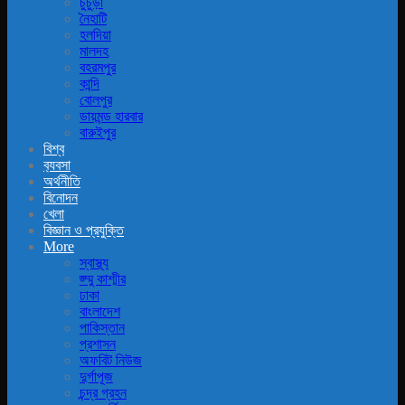
চুচুড়া
নৈহাটি
হলদিয়া
মালদহ
বহরমপুর
কান্দি
বোলপুর
ডায়মন্ড হারবার
বারুইপুর
বিশ্ব
ব‍্যবসা
অর্থনীতি
বিনোদন
খেলা
বিজ্ঞান ও প্রযুক্তি
More
স্বাস্থ্য
জ্ম্মু কাশ্মীর
ঢাকা
বাংলাদেশ
পাকিস্তান
প্রশাসন
অফবিট নিউজ
দুর্গাপূজ
চন্দ্র গ্রহন