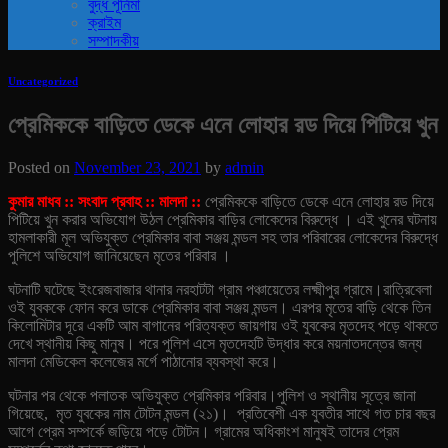
বুদ্ধ পূর্নিমা
ক্রাইম
সম্পাদকীয়
Uncategorized
প্রেমিককে বাড়িতে ডেকে এনে লোহার রড দিয়ে পিটিয়ে খুন
Posted on
November 23, 2021
by
admin
কুমার মাধব :: সংবাদ প্রবাহ :: মালদা ::
প্রেমিককে বাড়িতে ডেকে এনে লোহার রড দিয়ে
পিটিয়ে খুন করার অভিযোগ উঠল প্রেমিকার বাড়ির লোকেদের বিরুদ্ধে । এই খুনের ঘটনায়
হামলাকারী মূল অভিযুক্ত প্রেমিকার বাবা সঞ্জয় মন্ডল সহ তার পরিবারের লোকেদের বিরুদ্ধে
পুলিশে অভিযোগ জানিয়েছেন মৃতের পরিবার ।
ঘটনাটি ঘটেছে ইংরেজবাজার থানার নরহাটটা গ্রাম পঞ্চায়েতের লক্ষ্মীপুর গ্রামে।রাত্রিবেলা
ওই যুবককে ফোন করে ডাকে প্রেমিকার বাবা সঞ্জয় মন্ডল। এরপর মৃতের বাড়ি থেকে তিন
কিলোমিটার দূরে একটি আম বাগানের পরিত্যক্ত জায়গায় ওই যুবকের মৃতদেহ পড়ে থাকতে
দেখে স্থানীয় কিছু মানুষ। পরে পুলিশ এসে মৃতদেহটি উদ্ধার করে ময়নাতদন্তের জন্য
মালদা মেডিকেল কলেজের মর্গে পাঠানোর ব্যবস্থা করে।
ঘটনার পর থেকে পলাতক অভিযুক্ত প্রেমিকার পরিবার।পুলিশ ও স্থানীয় সূত্রে জানা
গিয়েছে, মৃত যুবকের নাম টোটন মন্ডল (২১)। প্রতিবেশী এক যুবতীর সাথে গত চার বছর
আগে প্রেম সম্পর্কে জড়িয়ে পড়ে টোটন। গ্রামের অধিকাংশ মানুষই তাদের প্রেম