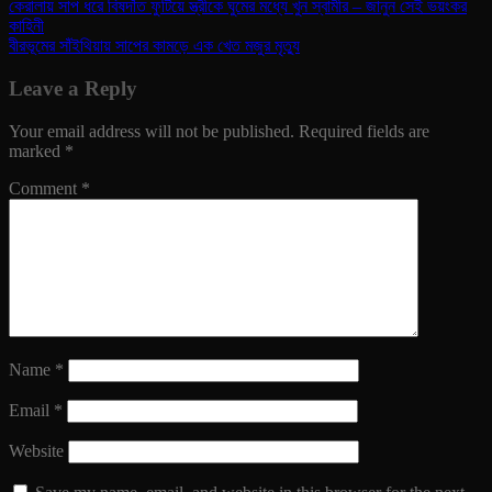
কেরালায় সাপ ধরে বিষদাঁত ফুটিয়ে স্ত্রীকে ঘুমের মধ্যে খুন স্বামীর – জানুন সেই ভয়ংকর
কাহিনী
বীরভূমের সাঁইথিয়ায় সাপের কামড়ে এক খেত মজুর মৃত্যু
Leave a Reply
Your email address will not be published.
Required fields are
marked
*
Comment
*
Name
*
Email
*
Website