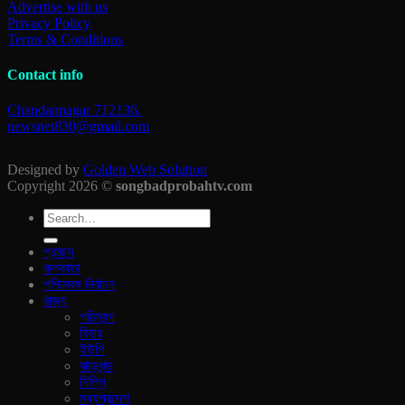
Advertise with us
Privacy Policy
Terms & Conditions
Contact info
Chandannagar 712136.
newsnet830@gmail.com
Designed by
Golden Web Solution
Copyright 2026 ©
songbadprobahtv.com
প্রচ্ছদ
কলকাতা
পশ্চিমবঙ্গ নির্বাচন
রাজ‍্য
পচিমবন্গ
বিহার
ইউপি
ঝাড়খন্ড
দিল্লি
মধ্যপ্রদেশ