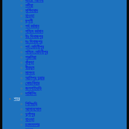
দঃ২৪ পরগনা
নদীয়া
মুর্শিদাবাদ
হাওড়া
হুগলী
পূর্ব বর্ধমান
পশ্চিম বর্ধমান
উঃ দিনাজপুর
দঃ দিনাজপুর
পূর্ব মেদিনীপুর
পশ্চিম মেদিনীপুর
পুরুলিয়া
বাঁকুড়া
বীরভুম
মালদহ
আলিপুর দুয়ার
কোচবিহার
জলপাইগুড়ি
দার্জিলিং
শহর
শিলিগুড়ি
আসানসোল
দুর্গাপুর
হাওড়া
চনন্দননগর