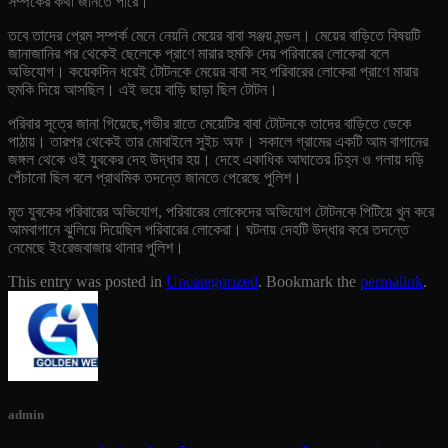
সম্পর্কের কথা জানতে পারে।
তবে তাদের প্রেম সম্পর্ক মেনে নেয়নি মেয়ের বাবা সঞ্জয় মন্ডল। মেয়ের বাড়িতে বিষয়টি
জানাজানির পর থেকেই ছেলেকে প্রাণে মারার হুমকি দেয় পরিবারের লোকেরা বলে
অভিযোগ। কয়েকদিন ধরেই টোটনকে মেয়ের বাবা সহ পরিবারের লোকেরা প্রাণে মারার
হুমকি দিয়ে আসছিল। এই ভয়ে বাড়ি ছাড়া ছিল টোটন।
পরিবার সূত্রে জানা গিয়েছে,গভীর রাতে মেয়েটির বাবা টোটনকে তাদের বাড়িতে ডেকে
পাঠায়। তারপর থেকেই তার মোবাইলে সুইচ অফ। সকালে গ্রামের একটি আম বাগানের
জঙ্গল থেকে ওই যুবকের দেহ উদ্ধার হয়। দেহে একাধিক আঘাতের চিহ্ন ও গলায় দড়ি
পেঁচানো ছিল বলে প্রাথমিক তদন্তে জানতে পেরেছে পুলিশ।
মৃত যুবকের পরিবারের অভিযোগ, পরিবারের লোকেদের অভিযোগ টোটনকে পিটিয়ে খুন করে
আমবাগানে ঝুলিয়ে দিয়েছিল পরিবারের লোকেরা। ঘটনায় দেহটি উদ্ধার করে তদন্তে
নেমেছে ইংরেজবাজার থানার পুলিশ।
This entry was posted in
Uncategorized
. Bookmark the
permalink
.
admin