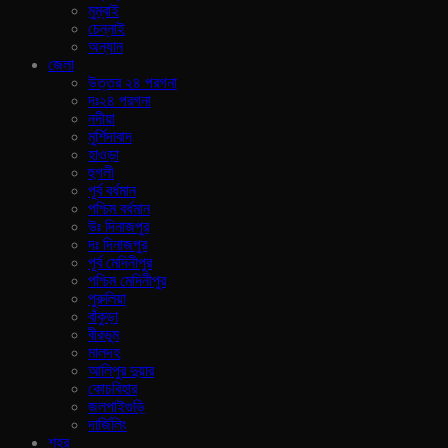
মুম্বাই
চেন্নাই
অন্যান
জেলা
উত্তর ২৪ পরগনা
দঃ২৪ পরগনা
নদীয়া
মুর্শিদাবাদ
হাওড়া
হুগলী
পূর্ব বর্ধমান
পশ্চিম বর্ধমান
উঃ দিনাজপুর
দঃ দিনাজপুর
পূর্ব মেদিনীপুর
পশ্চিম মেদিনীপুর
পুরুলিয়া
বাঁকুড়া
বীরভুম
মালদহ
আলিপুর দুয়ার
কোচবিহার
জলপাইগুড়ি
দার্জিলিং
শহর