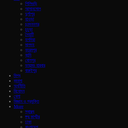
শিলিগুড়ি
আসানসোল
দুর্গাপুর
হাওড়া
চনন্দননগর
চুচুড়া
নৈহাটি
হলদিয়া
মালদহ
বহরমপুর
কান্দি
বোলপুর
ডায়মন্ড হারবার
বারুইপুর
বিশ্ব
ব‍্যবসা
অর্থনীতি
বিনোদন
খেলা
বিজ্ঞান ও প্রযুক্তি
More
স্বাস্থ্য
জ্ম্মু কাশ্মীর
ঢাকা
বাংলাদেশ