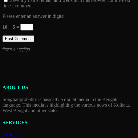
Save my name, email, and website in this browser for the next
time I comment.
Please enter an answer in digits:
10 − 5 =
বিজ্ঞান ও প্রযুক্তি
ABOUT US
Songbadprobahtv is basically a digital media in the Bengali
language. This media is highlighting the various news of Kolkata,
West Bengal and other states.
SERVICES
About Us