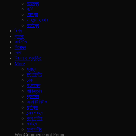
বহরমপুর
কান্দি
বোলপুর
ডায়মন্ড হারবার
বারুইপুর
বিশ্ব
ব‍্যবসা
অর্থনীতি
বিনোদন
খেলা
বিজ্ঞান ও প্রযুক্তি
More
স্বাস্থ্য
জ্ম্মু কাশ্মীর
ঢাকা
বাংলাদেশ
পাকিস্তান
প্রশাসন
অফবিট নিউজ
দুর্গাপূজ
চন্দ্র গ্রহন
বুদ্ধ পূর্নিমা
ক্রাইম
সম্পাদকীয়
WooCommerce not Found