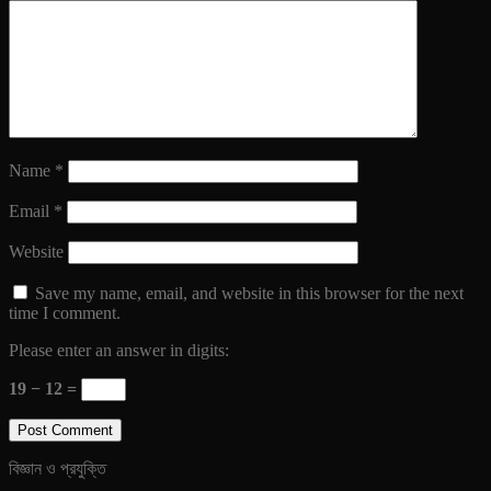
Name
*
Email
*
Website
Save my name, email, and website in this browser for the next
time I comment.
Please enter an answer in digits:
19 − 12 =
বিজ্ঞান ও প্রযুক্তি