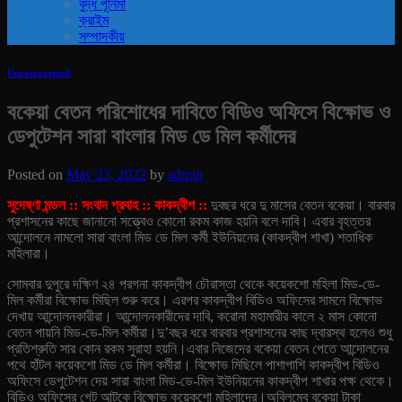
বুদ্ধ পূর্নিমা
ক্রাইম
সম্পাদকীয়
Uncategorized
বকেয়া বেতন পরিশোধের দাবিতে বিডিও অফিসে বিক্ষোভ ও
ডেপুটেশন সারা বাংলার মিড ডে মিল কর্মীদের
Posted on
May 23, 2022
by
admin
সুদেষ্ণা মন্ডল :: সংবাদ প্রবাহ :: কাকদ্বীপ ::
দুবছর ধরে দু মাসের বেতন বকেয়া। বারবার
প্রশাসনের কাছে জানানো সত্ত্বেও কোনো রকম কাজ হয়নি বলে দাবি। এবার বৃহত্তর
আন্দোলনে নামলো সারা বাংলা মিড ডে মিল কর্মী ইউনিয়নের (কাকদ্বীপ শাখা) শতাধিক
মহিলারা।
সোমবার দুপুরে দক্ষিণ ২৪ পরগনা কাকদ্বীপ চৌরাস্তা থেকে কয়েকশো মহিলা মিড-ডে-
মিল কর্মীরা বিক্ষোভ মিছিল শুরু করে। এরপর কাকদ্বীপ বিডিও অফিসের সামনে বিক্ষোভ
দেখায় আন্দোলনকারীরা। আন্দোলনকারীদের দাবি, করোনা মহামারীর কালে ২ মাস কোনো
বেতন পায়নি মিড-ডে-মিল কর্মীরা।
দু’বছর ধরে বারবার প্রশাসনের কাছ দ্বারস্থ হলেও শুধু
প্রতিশ্রুতি সার কোন রকম সুরাহা হয়নি।এবার নিজেদের বকেয়া বেতন পেতে আন্দোলনের
পথে হাঁটল কয়েকশো মিড ডে মিল কর্মীরা। বিক্ষোভ মিছিলে পাশাপাশি কাকদ্বীপ বিডিও
অফিসে ডেপুটেশন দেয় সারা বাংলা মিড-ডে-মিল ইউনিয়নের কাকদ্বীপ শাখার পক্ষ থেকে।
বিডিও অফিসের গেট আটকে বিক্ষোভ কয়েকশো মহিলাদের।
অবিলম্বে বকেয়া টাকা