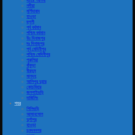
দঃ২৪ পরগনা
নদীয়া
মুর্শিদাবাদ
হাওড়া
হুগলী
পূর্ব বর্ধমান
পশ্চিম বর্ধমান
উঃ দিনাজপুর
দঃ দিনাজপুর
পূর্ব মেদিনীপুর
পশ্চিম মেদিনীপুর
পুরুলিয়া
বাঁকুড়া
বীরভুম
মালদহ
আলিপুর দুয়ার
কোচবিহার
জলপাইগুড়ি
দার্জিলিং
শহর
শিলিগুড়ি
আসানসোল
দুর্গাপুর
হাওড়া
চনন্দননগর