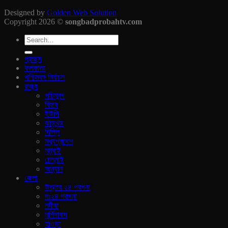
Designed by
Golden Web Solution
Copyright 2026 ©
songbadprobahtv.com
প্রচ্ছদ
কলকাতা
পশ্চিমবঙ্গ নির্বাচন
রাজ‍্য
পচিমবন্গ
বিহার
ইউপি
ঝাড়খন্ড
দিল্লি
মধ্যপ্রদেশ
মুম্বাই
চেন্নাই
অন্যান
জেলা
উত্তর ২৪ পরগনা
দঃ২৪ পরগনা
নদীয়া
মুর্শিদাবাদ
হাওড়া