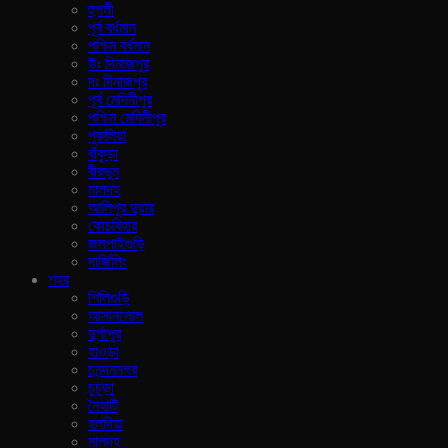
হুগলী
পূর্ব বর্ধমান
পশ্চিম বর্ধমান
উঃ দিনাজপুর
দঃ দিনাজপুর
পূর্ব মেদিনীপুর
পশ্চিম মেদিনীপুর
পুরুলিয়া
বাঁকুড়া
বীরভুম
মালদহ
আলিপুর দুয়ার
কোচবিহার
জলপাইগুড়ি
দার্জিলিং
শহর
শিলিগুড়ি
আসানসোল
দুর্গাপুর
হাওড়া
চনন্দননগর
চুচুড়া
নৈহাটি
হলদিয়া
মালদহ