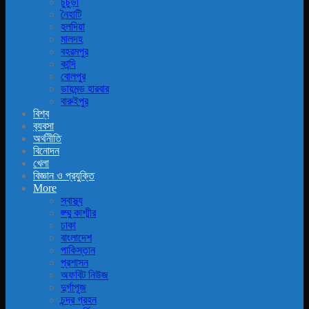
চুচুড়া
নৈহাটি
হলদিয়া
মালদহ
বহরমপুর
কান্দি
বোলপুর
ডায়মন্ড হারবার
বারুইপুর
বিশ্ব
ব‍্যবসা
অর্থনীতি
বিনোদন
খেলা
বিজ্ঞান ও প্রযুক্তি
More
স্বাস্থ্য
জ্ম্মু কাশ্মীর
ঢাকা
বাংলাদেশ
পাকিস্তান
প্রশাসন
অফবিট নিউজ
দুর্গাপূজ
চন্দ্র গ্রহন