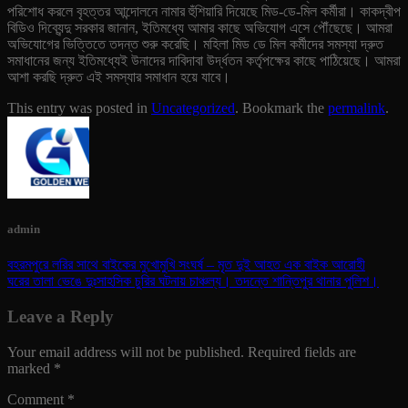
পরিশোধ করলে বৃহত্তর আন্দোলনে নামার হুঁশিয়ারি দিয়েছে মিড-ডে-মিল কর্মীরা। কাকদ্বীপ
বিডিও দিব্যেন্দু সরকার জানান, ইতিমধ্যে আমার কাছে অভিযোগ এসে পৌঁছেছে। আমরা
অভিযোগের ভিত্তিতে তদন্ত শুরু করেছি। মহিলা মিড ডে মিল কর্মীদের সমস্যা দ্রুত
সমাধানের জন্য ইতিমধ্যেই উনাদের দাবিদাবা উর্দ্ধতন কর্তৃপক্ষের কাছে পাঠিয়েছে। আমরা
আশা করছি দ্রুত এই সমস্যার সমাধান হয়ে যাবে।
This entry was posted in
Uncategorized
. Bookmark the
permalink
.
admin
বহরমপুরে লরির সাথে বাইকের মুখোমুখি সংঘর্ষ – মৃত দুই আহত এক বাইক আরোহী
ঘরের তালা ভেঙে দুঃসাহসিক চুরির ঘটনায় চাঞ্চল্য। তদন্তে শান্তিপুর থানার পুলিশ।
Leave a Reply
Your email address will not be published.
Required fields are
marked
*
Comment
*