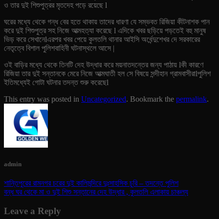
ও তার দুই শিশুপুত্রর মৃতদেহ পড়ে রয়েছে l
ঘরের মধ্যে থেকে গন্ধ বের হতে থাকায় তাদের ধারণা যে সম্ভবত রিজিয়া কীটনাশক পান
করে দুই শিশুপুত্র সহ নিজে আত্মহত্যা করেছে l এদিকে খবর ছড়িয়ে পড়তেই বহু মানুষ
ভিড় করে সেখানেlএরপর খবর পেয়ে কুলতলি থানার আইসি অর্ধেন্দুশেখর দে সরকারের
নেতৃত্বে বিশাল পুলিশবাহিনী ঘটনাস্থলে আসে |
ওই বাড়ির মধ্যে থেকে তিনটি দেহ উদ্ধার করে ময়নাতদন্তের জন্য পাঠায় lকী কারণে
রিজিয়া তার দুই সন্তানকে মেরে নিজে আত্মঘাতী হল সে বিষয়ে সন্দীহান গ্রামবাসীরাlপুলিশ
ইতিমধ্যেই গোটা ঘটনার তদন্ত শুরু করেছেl
This entry was posted in
Uncategorized
. Bookmark the
permalink
.
admin
শান্তিপুরের রামনগর চরের দুই কালিমন্দিরে দুঃসাহসিক চুরি – তদন্তে পুলিশ
বন্ধ ঘর থেকে মা ও দুই শিশু সন্তানের দেহ উদ্ধার , কুলতলি এলাকায় চাঞ্চল্য
Leave a Reply