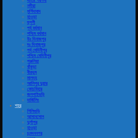
দঃ২৪ পরগনা
নদীয়া
মুর্শিদাবাদ
হাওড়া
হুগলী
পূর্ব বর্ধমান
পশ্চিম বর্ধমান
উঃ দিনাজপুর
দঃ দিনাজপুর
পূর্ব মেদিনীপুর
পশ্চিম মেদিনীপুর
পুরুলিয়া
বাঁকুড়া
বীরভুম
মালদহ
আলিপুর দুয়ার
কোচবিহার
জলপাইগুড়ি
দার্জিলিং
শহর
শিলিগুড়ি
আসানসোল
দুর্গাপুর
হাওড়া
চনন্দননগর