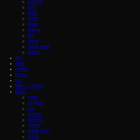
চনন্দননগর
চুচুড়া
নৈহাটি
হলদিয়া
মালদহ
বহরমপুর
কান্দি
বোলপুর
ডায়মন্ড হারবার
বারুইপুর
বিশ্ব
ব‍্যবসা
অর্থনীতি
বিনোদন
খেলা
বিজ্ঞান ও প্রযুক্তি
More
স্বাস্থ্য
জ্ম্মু কাশ্মীর
ঢাকা
বাংলাদেশ
পাকিস্তান
প্রশাসন
অফবিট নিউজ
দুর্গাপূজ