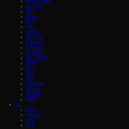
উত্তর ২৪ পরগনা
দঃ২৪ পরগনা
নদীয়া
মুর্শিদাবাদ
হাওড়া
হুগলী
পূর্ব বর্ধমান
পশ্চিম বর্ধমান
উঃ দিনাজপুর
দঃ দিনাজপুর
পূর্ব মেদিনীপুর
পশ্চিম মেদিনীপুর
পুরুলিয়া
বাঁকুড়া
বীরভুম
মালদহ
আলিপুর দুয়ার
কোচবিহার
জলপাইগুড়ি
দার্জিলিং
শহর
শিলিগুড়ি
আসানসোল
দুর্গাপুর
হাওড়া