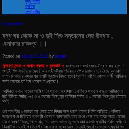
বুদ্ধ পূর্নিমা
ক্রাইম
সম্পাদকীয়
Uncategorized
বন্ধ ঘর থেকে মা ও দুই শিশু সন্তানের দেহ উদ্ধার ,
এলাকায় চাঞ্চল্য ।।
Posted on
March 5, 2022
by
admin
সুদেষ্ণা মন্ডল :: সংবাদ প্রবাহ :: কুলতলি ::
বন্ধ ঘরের দরজা ভেঙে উদ্ধার করা হলো মা
ও দুই শিশু সন্তানের দেহ l আর এই ঘটনায় শনিবার ব্যাপক চাঞ্চল্য ছড়িয়েছে কুলতলি
থানা এলাকার ৪ নম্বর গরানকাটি গ্রামের নিমতলাতেl স্থানীয় বাসিন্দা পেশায় দর্জি আমিরুল
সর্দার কাজের তাগিদে থাকেন হাওড়াতে l
আমিরুলের বাবা সাহেব আলী সর্দার থাকেন আন্দামানে l বাড়িতে থাকতে বলতে আমিরুলের
স্ত্রী রিজিয়া সর্দার(২৬) ও ৫ বছরের শিশুপুত্র আরিয়ান সর্দার ও ৩ বছরের শিশুপুত্র রাইহান
সর্দার l
ওই দম্পতির ৯ বছরের বড় মেয়ে তার দিদার সঙ্গে থাকে পাশের পিসির বাড়িতে l শনিবার
সকালে যখন রিজিয়ার শ্বাশুড়ী বৌমাকে ডাকাডাকি করে তখন দেখা যায় ঘরের দরজা ভেতর
থেকে বন্ধ l কিন্তু কোন সাড়া না মেলায় তাতে সন্দেহ বাড়ায় এরপর স্থানীয় প্রতিবেশীদের
বিষয়টি জানাতেই প্রতিবেশীরা এসে বন্ধ ঘরের দরজা ভেঙেই দেখে যে ঘরের মধ্যে রিজিয়া