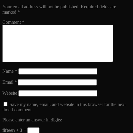
Your email address will not be published.
Required fields are
marked
*
Comment
*
Name
*
Email
*
Website
Save my name, email, and website in this browser for the next
time I comment.
Please enter an answer in digits:
fifteen + 3 =