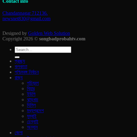
Contact info
Chandannagar 712136.
newsnet830@gmail.com
Designed by
Golden Web Solution
Copyright 2026 ©
songbadprobahtv.com
প্রচ্ছদ
কলকাতা
পশ্চিমবঙ্গ নির্বাচন
রাজ‍্য
পচিমবন্গ
বিহার
ইউপি
ঝাড়খন্ড
দিল্লি
মধ্যপ্রদেশ
মুম্বাই
চেন্নাই
অন্যান
জেলা