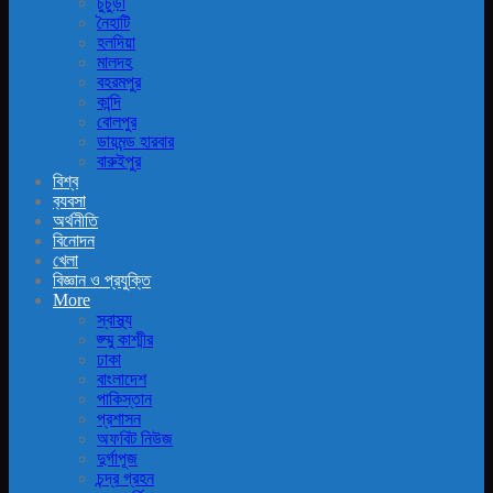
চুচুড়া
নৈহাটি
হলদিয়া
মালদহ
বহরমপুর
কান্দি
বোলপুর
ডায়মন্ড হারবার
বারুইপুর
বিশ্ব
ব‍্যবসা
অর্থনীতি
বিনোদন
খেলা
বিজ্ঞান ও প্রযুক্তি
More
স্বাস্থ্য
জ্ম্মু কাশ্মীর
ঢাকা
বাংলাদেশ
পাকিস্তান
প্রশাসন
অফবিট নিউজ
দুর্গাপূজ
চন্দ্র গ্রহন