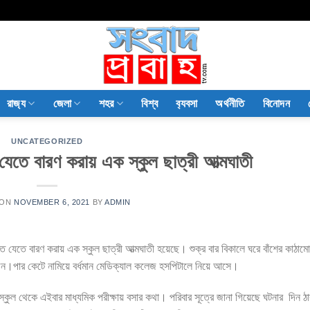
রাজ‍্য
জেলা
শহর
বিশ্ব
ব‍্যবসা
অর্থনীতি
বিনোদন
UNCATEGORIZED
 যেতে বারণ করায় এক স্কুল ছাত্রী আত্মঘাতী
 ON
NOVEMBER 6, 2021
BY
ADMIN
েখতে যেতে বারণ করায় এক স্কুল ছাত্রী আত্মঘাতী হয়েছে। শুক্র বার বিকালে ঘরে বাঁশের কাঠা
জন।পার কেটে নামিয়ে বর্ধমান মেডিক্যাল কলেজ হসপিটালে নিয়ে আসে।
কুল থেকে এইবার মাধ্যমিক পরীক্ষায় বসার কথা। পরিবার সূত্রে জানা গিয়েছে ঘটনার দিন ঠা