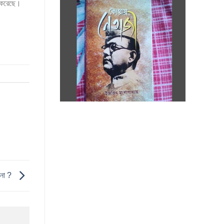
ু করেছে।
েনো ?