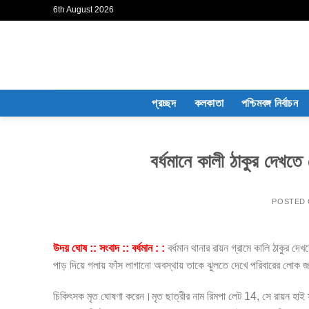
Skip
6th August 2026
to
content
প্রচ্ছদ
কলকাতা
পশ্চিমবঙ্গ নির্বাচন
বর্ধমানে কালী ঠাকুর দেখতে
POSTED
উদয় ঘোষ :: সংবাদ :: বর্ধমান : :
বর্ধমান থানার রায়ন গ্রামে কালি ঠাকুর দ
পাড় দিয়ে গলায় ফাঁস লাগানো অবস্থায় তাকে ঝুলতে দেখে পরিবারের লোক 
চিকিৎসক মৃত ঘোষণা করেন।মৃত ছাত্রীর নাম রিমপা লেট 14, সে রায়ন হাই স্