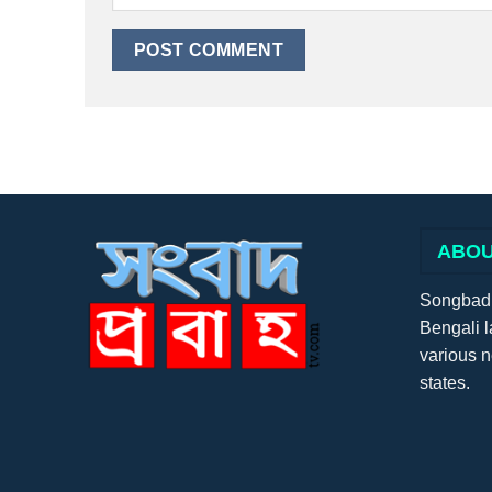
ABOU
Songbadpr
Bengali l
various 
states.