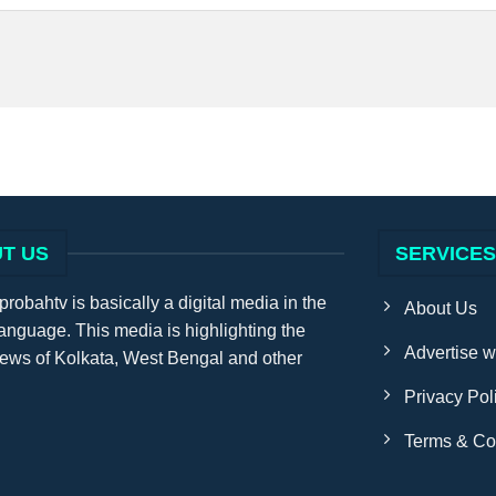
T US
SERVICE
obahtv is basically a digital media in the
About Us
anguage. This media is highlighting the
Advertise w
news of Kolkata, West Bengal and other
Privacy Pol
Terms & Co