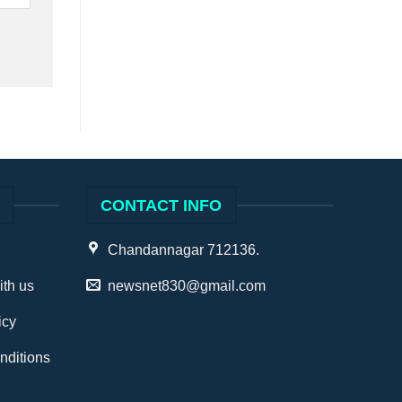
S
CONTACT INFO
Chandannagar 712136.
ith us
newsnet830@gmail.com
icy
nditions