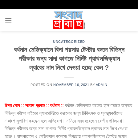
Skip
to
content
UNCATEGORIZED
বর্ধমান মেডিক্যালে বিনা পয়সায় টেস্টার বদলে বিভিন্ন
পরীক্ষার জন্য সাদা কাগজে নির্দিষ্ট প্যাথলজিক্যাল
ল্যাবের নাম লিখে দেওয়া হচ্ছে কেন ?
POSTED ON
NOVEMBER 16, 2021
BY
ADMIN
উদয় ঘোষ :: সংবাদ প্রবাহ :: বর্ধমান ::
বর্ধমান মেডিক্যাল কলেজ হাসপাতালে রক্তের
বিভিন্ন পরীক্ষা বাইরের ল্যাবরেটরিতে করানোর জন্য চিকিৎসক ও স্বাস্থ্যকর্মীদের
একাংশ সুপারিশ করছেন বলে অভিযোগ। এনিয়ে সরব হয়েছেন রোগীর পরিজনরা।
বিভিন্ন পরীক্ষার জন্য সাদা কাগজে নির্দিষ্ট প্যাথলজিক্যাল ল্যাবের নাম লিখে দেওয়া
হচ্ছে। হাসপাতালে ও মেডিক্যাল কলেজে নিখরচায় প্যাথলজিক্যাল টেস্টের সুযোগ