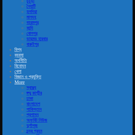
চুচুড়া
নৈহাটি
হলদিয়া
মালদহ
বহরমপুর
কান্দি
বোলপুর
ডায়মন্ড হারবার
বারুইপুর
বিশ্ব
ব‍্যবসা
অর্থনীতি
বিনোদন
খেলা
বিজ্ঞান ও প্রযুক্তি
More
স্বাস্থ্য
জ্ম্মু কাশ্মীর
ঢাকা
বাংলাদেশ
পাকিস্তান
প্রশাসন
অফবিট নিউজ
দুর্গাপূজ
চন্দ্র গ্রহন