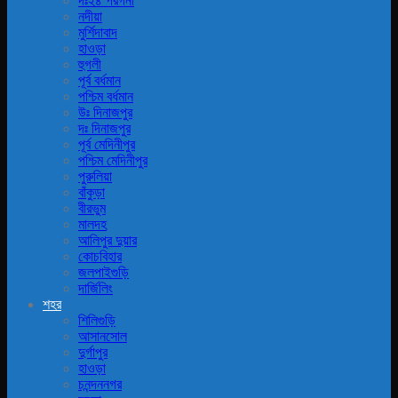
দঃ২৪ পরগনা
নদীয়া
মুর্শিদাবাদ
হাওড়া
হুগলী
পূর্ব বর্ধমান
পশ্চিম বর্ধমান
উঃ দিনাজপুর
দঃ দিনাজপুর
পূর্ব মেদিনীপুর
পশ্চিম মেদিনীপুর
পুরুলিয়া
বাঁকুড়া
বীরভুম
মালদহ
আলিপুর দুয়ার
কোচবিহার
জলপাইগুড়ি
দার্জিলিং
শহর
শিলিগুড়ি
আসানসোল
দুর্গাপুর
হাওড়া
চনন্দননগর