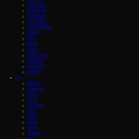
পশ্চিম বর্ধমান
উঃ দিনাজপুর
দঃ দিনাজপুর
পূর্ব মেদিনীপুর
পশ্চিম মেদিনীপুর
পুরুলিয়া
বাঁকুড়া
বীরভুম
মালদহ
আলিপুর দুয়ার
কোচবিহার
জলপাইগুড়ি
দার্জিলিং
শহর
শিলিগুড়ি
আসানসোল
দুর্গাপুর
হাওড়া
চনন্দননগর
চুচুড়া
নৈহাটি
হলদিয়া
মালদহ
বহরমপুর