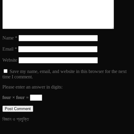
Name
*
Email
*
Website
Save my name, email, and website in this browser for the next
time I comment.
Please enter an answer in digits:
four × four =
বিজ্ঞান ও প্রযুক্তি