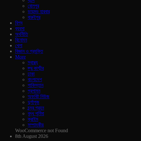
কান্দি
বোলপুর
ডায়মন্ড হারবার
বারুইপুর
বিশ্ব
ব‍্যবসা
অর্থনীতি
বিনোদন
খেলা
বিজ্ঞান ও প্রযুক্তি
More
স্বাস্থ্য
জ্ম্মু কাশ্মীর
ঢাকা
বাংলাদেশ
পাকিস্তান
প্রশাসন
অফবিট নিউজ
দুর্গাপূজ
চন্দ্র গ্রহন
বুদ্ধ পূর্নিমা
ক্রাইম
সম্পাদকীয়
WooCommerce not Found
8th August 2026