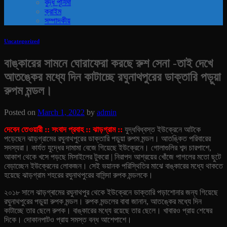
বুদ্ধ পূর্নিমা
ক্রাইম
সম্পাদকীয়
Uncategorized
বাঙ্কারের সামনে ঘোরাফেরা করছে রুশ সেনা -তাই দেখে
আতঙ্কের মধ্যে দিন কাটাচ্ছে রঘুনাথপুরের ডাক্তারি পড়ুয়া
রুপম মন্ডল।
Posted on
March 1, 2022
by
admin
দেবেন তেওয়ারী :: সংবাদ প্রবাহ :: ঝাড়গ্রাম ::
যুদ্ধবিধ্বস্ত ইউক্রেনে আটকে
পড়েছেন ঝাড়গ্রামের রঘুনাথপুরের ডাক্তারি পড়ুয়া রুপম মন্ডল। আতঙ্কিত পরিবারের
সদস্যরা। কার্যত যুদ্ধের দামামা বেজে গিয়েছে ইউক্রেনে। গোলাগুলির শব্দ চারপাশে,
আকাশ থেকে খসে পড়ছে মিসাইলের টুকরো | নিরাপদ আশ্রয়ের খোঁজে পাগলের মতো ছুটে
বেড়াচ্ছেন ইউক্রেনের লোকজন। সেই ভয়ানক পরিস্থিতির মাঝে বাঙ্কারের মধ্যে থাকতে
হয়েছে ঝাড়গ্রাম শহরের রঘুনাথপুরের বাসিন্দা রুপক মন্ডলকে।
২০১৮ সালে ঝাড়গ্ৰামের রঘুনাথপুর থেকে ইউক্রেনে ডাক্তারি পড়াশোনার জন্য গিয়েছে
রঘুনাথপুরের পডুয়া রুপক মন্ডল। রুপক মন্ডলের বাবা জানান, আতঙ্কের মধ্যে দিন
কাটাচ্ছে তার ছেলে রুপক। বাঙ্কারের মধ্যে রয়েছে তার ছেলে। খাবারও প্রায় শেষের
দিকে। দোকানপাটও প্রায় সমস্ত বন্ধ আশেপাশে।