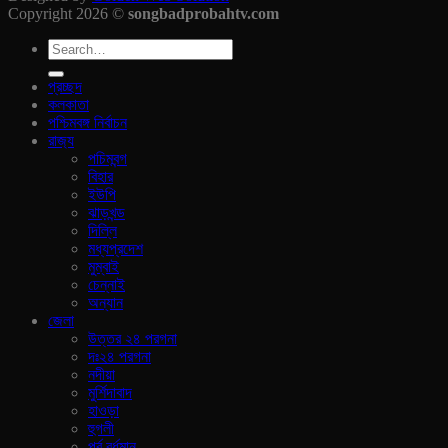
Copyright 2026 ©
songbadprobahtv.com
প্রচ্ছদ
কলকাতা
পশ্চিমবঙ্গ নির্বাচন
রাজ‍্য
পচিমবন্গ
বিহার
ইউপি
ঝাড়খন্ড
দিল্লি
মধ্যপ্রদেশ
মুম্বাই
চেন্নাই
অন্যান
জেলা
উত্তর ২৪ পরগনা
দঃ২৪ পরগনা
নদীয়া
মুর্শিদাবাদ
হাওড়া
হুগলী
পূর্ব বর্ধমান