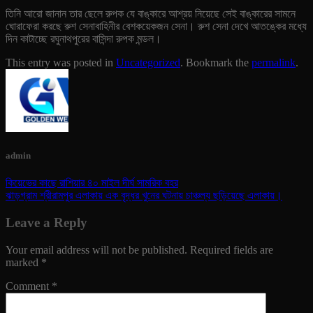
তিনি আরো জানান তার ছেলে রুপক যে বাঙ্কারে আশ্রয় নিয়েছে সেই বাঙ্কারের সামনে
ঘোরাফেরা করছে রুশ সেনাবাহিনীর বেশকয়েকজন সেনা। রুশ সেনা দেখে আতঙ্কের মধ্যে
দিন কাটাচ্ছে রঘুনাথপুরের বাসিন্দা রুপক মন্ডল।
This entry was posted in
Uncategorized
. Bookmark the
permalink
.
admin
কিয়েভের কাছে রাশিয়ার ৪০ মাইল দীর্ঘ সামরিক বহর
ঝাড়গ্রাম শ্রীরামপুর এলাকায় এক বৃদ্ধর খুনের ঘটনায় চাঞ্চল্য ছড়িয়েছে এলাকায়।
Leave a Reply
Your email address will not be published.
Required fields are
marked
*
Comment
*