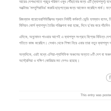
আয়ের দেশগুলোতে প্রচুর পরিমাণ ওষুধ পৌঁছানোর জন্য এটি (ক্যাপসুল) যথে
অক্টোবর ‘মলনুপিরাভির’ জরুরি ছাড়পত্রের জন্য আবেদন করেছিল মার্ক। ফলে
রিজব্যাক বায়োথেরাপিউটিক্সের প্রধান নির্বাহী কর্মকর্তা ভেন্ডি হলম্যান ব
মিলিয়ন কোর্স ক্যাপসুল তৈরির পরিকল্পনা করা হচ্ছে, দিনে দু’বার করে পাঁ
এদিকে, অনুমোদন পাওয়ার আগেই এ ক্যাপসুল সংগ্রহে বিশ্বের বিভিন্ন দেশ
গতিতে কাজ করেছিল। সেখান থেকে শিক্ষা নিয়ে এবার তারা নতুন ক্যাপসুল
অন্যদিকে, এরই মধ্যে এশিয়া-প্যাসিফিক অঞ্চলের অন্তত ৮টি দেশ বা অঞ্চ
অস্ট্রেলিয়া ও দক্ষিণ কোরিয়ার মত দেশও রয়েছে।
This entry was poste