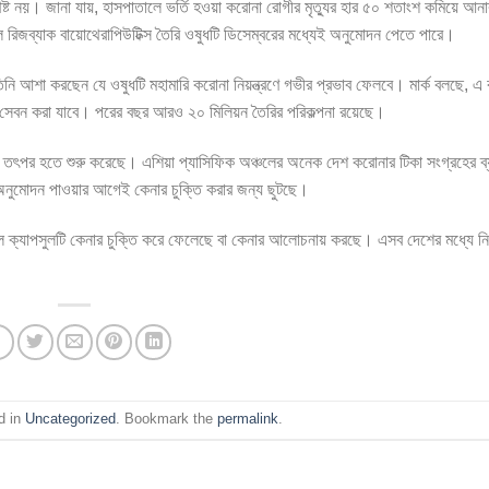
ষ্ট নয়। জানা যায়, হাসপাতালে ভর্তি হওয়া করোনা রোগীর মৃত্যুর হার ৫০ শতাংশ কমিয়ে আন
 রিজব্যাক বায়োথেরাপিউটিক্স তৈরি ওষুধটি ডিসেম্বরের মধ্যেই অনুমোদন পেতে পারে।
লেন, তিনি আশা করছেন যে ওষুধটি মহামারি করোনা নিয়ন্ত্রণে গভীর প্রভাব ফেলবে। মার্ক বলছে, 
চদিন সেবন করা যাবে। পরের বছর আরও ২০ মিলিয়ন তৈরির পরিকল্পনা রয়েছে।
 তৎপর হতে শুরু করেছে। এশিয়া প্যাসিফিক অঞ্চলের অনেক দেশ করোনার টিকা সংগ্রহের ব্য
 অনুমোদন পাওয়ার আগেই কেনার চুক্তি করার জন্য ছুটছে।
ল ক্যাপসুলটি কেনার চুক্তি করে ফেলেছে বা কেনার আলোচনায় করছে। এসব দেশের মধ্যে নিউ
d in
Uncategorized
. Bookmark the
permalink
.