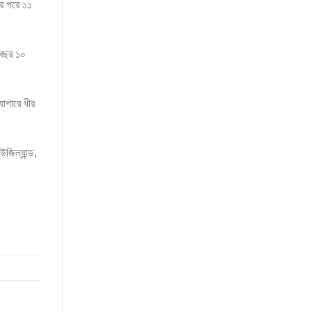
ার পরে ১১
এ বছর ১০
াপারে ধীর
জিল্যান্ড,