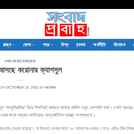
রাজ‍্য
জেলা
শহর
বিশ্ব
ব‍্যবসা
অর্থনীতি
বিনোদন
UNCATEGORIZED
 আসছে করোনার ক্যাপসুল
 ON
OCTOBER 19, 2021
BY
ADMIN
ুল ‘মলনুপিরাভির’ নিয়ে শিগগিরই বাজারে আসছে মার্কিন ওষুধ কোম্পানি মার্ক। চলতি বছরের
ার জন্য আহ্বান জানিয়েছে আন্তর্জাতিক স্বাস্থ্য সংস্থাগুলো।
কার আওতায় নেওয়া হয়েছে। যা উন্নত দেশগুলোতে ৭০ শতাংশের ওপরে। তবে, এটাও ঠিক নিম্ন