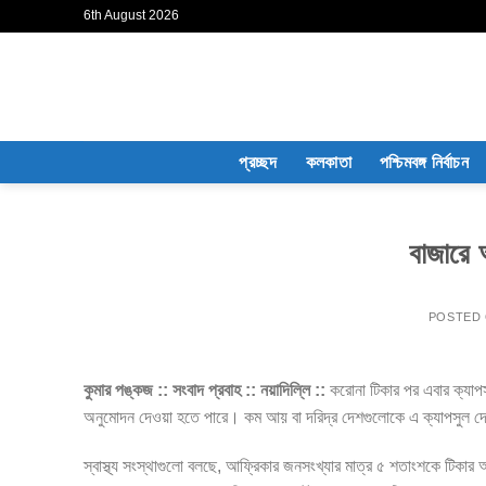
Skip
6th August 2026
to
content
প্রচ্ছদ
কলকাতা
পশ্চিমবঙ্গ নির্বাচন
বাজারে
POSTED
কুমার পঙ্কজ :: সংবাদ প্রবাহ :: নয়াদিল্লি ::
করোনা টিকার পর এবার ক্যাপস
অনুমোদন দেওয়া হতে পারে। কম আয় বা দরিদ্র দেশগুলোকে এ ক্যাপসুল দেওয়
স্বাস্থ্য সংস্থাগুলো বলছে, আফ্রিকার জনসংখ্যার মাত্র ৫ শতাংশকে টি