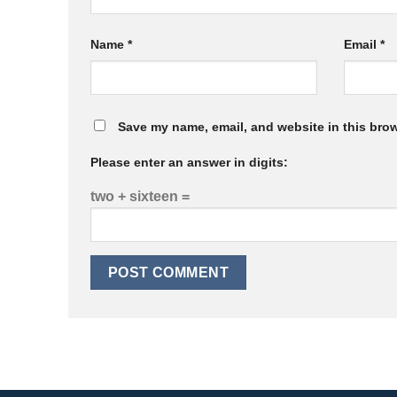
Name
*
Email
*
Save my name, email, and website in this brow
Please enter an answer in digits:
two + sixteen =