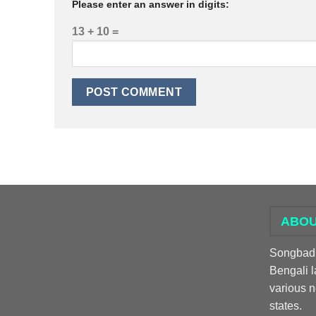
Please enter an answer in digits:
13 + 10 =
ABOU
Songbadpr
Bengali l
various 
states.