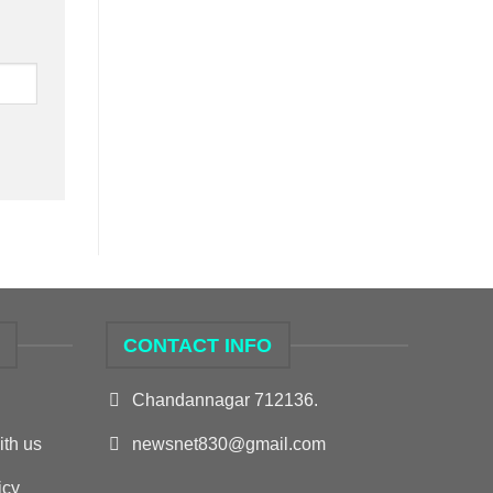
S
CONTACT INFO
Chandannagar 712136.
ith us
newsnet830@gmail.com
icy