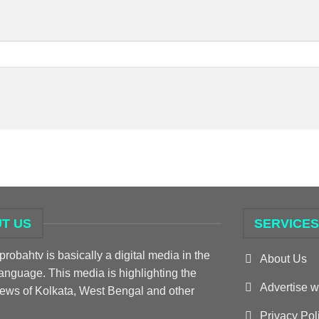
T US
SERVICE
obahtv is basically a digital media in the
About Us
anguage. This media is highlighting the
Advertise w
news of Kolkata, West Bengal and other
Privacy Pol