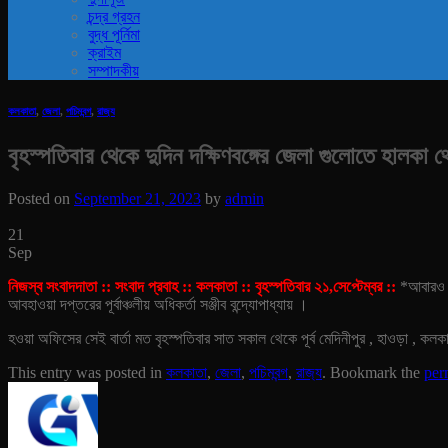
চন্দ্র গ্রহন
বুদ্ধ পূর্নিমা
ক্রাইম
সম্পাদকীয়
কলকাতা
,
জেলা
,
পচিমবন্গ
,
রাজ‍্য
বৃহস্পতিবার থেকে দুদিন দক্ষিণবঙ্গের জেলা গুলোতে হালকা থে
Posted on
September 21, 2023
by
admin
21
Sep
নিজস্ব সংবাদদাতা :: সংবাদ প্রবাহ :: কলকাতা :: বৃহস্পতিবার ২১,সেপ্টেম্বর ::
*আবারও বা
আবহাওয়া দপ্তরের পূর্বাঞ্চলীয় অধিকর্তা সঞ্জীব বন্দ্যোপাধ্যায় ।
হওয়া অফিসের সেই বার্তা মত বৃহস্পতিবার সাত সকাল থেকে পূর্ব মেদিনীপুর , হাওড়া , কলকাত
This entry was posted in
কলকাতা
,
জেলা
,
পচিমবন্গ
,
রাজ‍্য
. Bookmark the
per