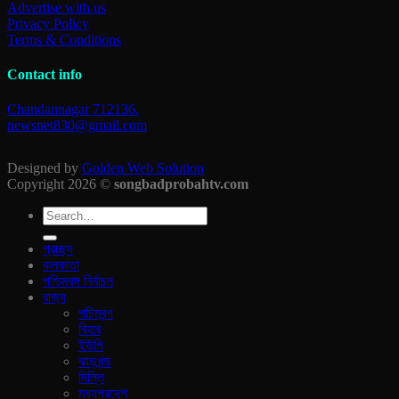
Advertise with us
Privacy Policy
Terms & Conditions
Contact info
Chandannagar 712136.
newsnet830@gmail.com
Designed by
Golden Web Solution
Copyright 2026 ©
songbadprobahtv.com
প্রচ্ছদ
কলকাতা
পশ্চিমবঙ্গ নির্বাচন
রাজ‍্য
পচিমবন্গ
বিহার
ইউপি
ঝাড়খন্ড
দিল্লি
মধ্যপ্রদেশ