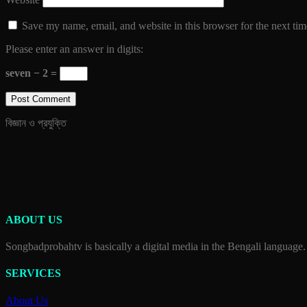
Save my name, email, and website in this browser for the next ti
Please enter an answer in digits:
seven − 2 =
বিজ্ঞান ও প্রযুক্তি
ABOUT US
Songbadprobahtv is basically a digital media in the Bengali language.
SERVICES
About Us