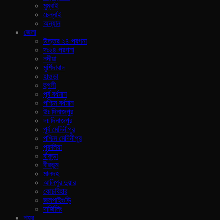
মুম্বাই
চেন্নাই
অন্যান
জেলা
উত্তর ২৪ পরগনা
দঃ২৪ পরগনা
নদীয়া
মুর্শিদাবাদ
হাওড়া
হুগলী
পূর্ব বর্ধমান
পশ্চিম বর্ধমান
উঃ দিনাজপুর
দঃ দিনাজপুর
পূর্ব মেদিনীপুর
পশ্চিম মেদিনীপুর
পুরুলিয়া
বাঁকুড়া
বীরভুম
মালদহ
আলিপুর দুয়ার
কোচবিহার
জলপাইগুড়ি
দার্জিলিং
শহর