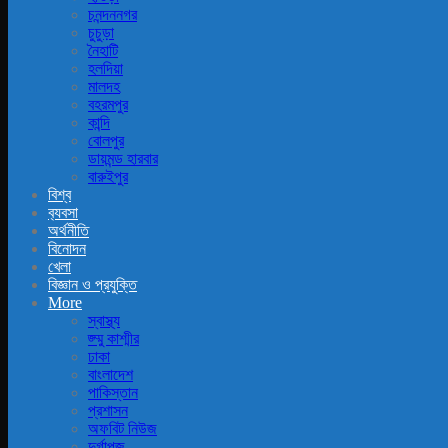
চনন্দননগর
চুচুড়া
নৈহাটি
হলদিয়া
মালদহ
বহরমপুর
কান্দি
বোলপুর
ডায়মন্ড হারবার
বারুইপুর
বিশ্ব
ব‍্যবসা
অর্থনীতি
বিনোদন
খেলা
বিজ্ঞান ও প্রযুক্তি
More
স্বাস্থ্য
জ্ম্মু কাশ্মীর
ঢাকা
বাংলাদেশ
পাকিস্তান
প্রশাসন
অফবিট নিউজ
দুর্গাপূজ