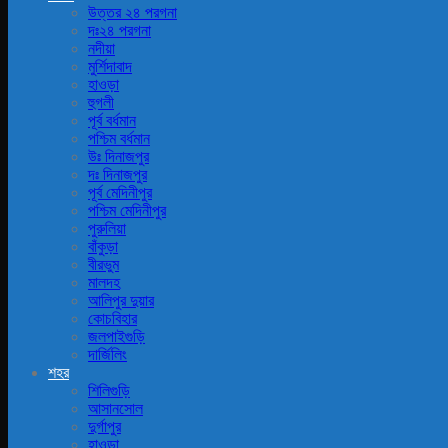
উত্তর ২৪ পরগনা
দঃ২৪ পরগনা
নদীয়া
মুর্শিদাবাদ
হাওড়া
হুগলী
পূর্ব বর্ধমান
পশ্চিম বর্ধমান
উঃ দিনাজপুর
দঃ দিনাজপুর
পূর্ব মেদিনীপুর
পশ্চিম মেদিনীপুর
পুরুলিয়া
বাঁকুড়া
বীরভুম
মালদহ
আলিপুর দুয়ার
কোচবিহার
জলপাইগুড়ি
দার্জিলিং
শহর
শিলিগুড়ি
আসানসোল
দুর্গাপুর
হাওড়া