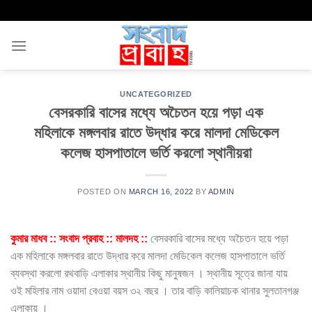
Skip
to
content
UNCATEGORIZED
বেসরকারি বাসের মধ্যে অচৈতন হয়ে পড়া এক
মহিলাকে মঙ্গলবার রাতে উদ্ধার করে মালদা মেডিকেল
কলেজ হাসপাতালে ভর্তি করলো স্থানীয়রা
POSTED ON
MARCH 16, 2022
BY
ADMIN
কুমার মাধব :: সংবাদ প্রবাহ :: মালদহ ::
বেসরকারি বাসের মধ্যে অচৈতন হয়ে পড়া
এক মহিলাকে মঙ্গলবার রাতে উদ্ধার করে মালদা মেডিকেল কলেজ হাসপাতালে ভর্তি
ব্যবস্থা করলো রথবাড়ি এলাকার স্থানীয় কিছু মানুষজন । স্থানীয় সূত্রে জানা যায়
ওই মহিলার নাম ওয়াদা বেওয়া বয়স ৩২ বছর । তার বাড়ি কালিয়াচক থানার সুলতানগঞ্জ
এলাকায় ।