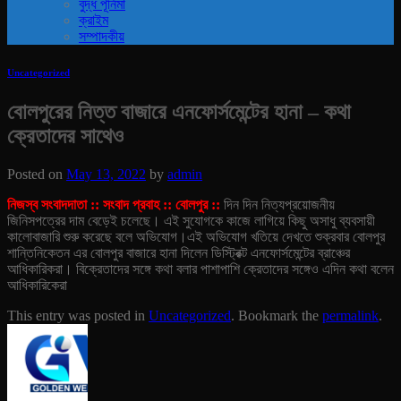
বুদ্ধ পূর্নিমা
ক্রাইম
সম্পাদকীয়
Uncategorized
বোলপুরের নিত্ত বাজারে এনফোর্সমেন্টের হানা – কথা
ক্রেতাদের সাথেও
Posted on
May 13, 2022
by
admin
নিজস্ব সংবাদদাতা :: সংবাদ প্রবাহ :: বোলপুর ::
দিন দিন নিত্যপ্রয়োজনীয়
জিনিসপত্রের দাম বেড়েই চলেছে। এই সুযোগকে কাজে লাগিয়ে কিছু অসাধু ব্যবসায়ী
কালোবাজারি শুরু করেছে বলে অভিযোগ।
এই অভিযোগ খতিয়ে দেখতে শুক্রবার বোলপুর
শান্তিনিকেতন এর বোলপুর বাজারে হানা দিলেন ডিস্ট্রিক্ট এনফোর্সমেন্টের ব্রাঞ্চের
আধিকারিকরা। বিক্রেতাদের সঙ্গে কথা বলার পাশাপাশি ক্রেতাদের সঙ্গেও এদিন কথা বলেন
আধিকারিকেরা
This entry was posted in
Uncategorized
. Bookmark the
permalink
.