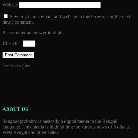
Website
Save my name, email, and website in this browser for the next
time I comment.
Please enter an answer in digits:
13 − 10 =
বিজ্ঞান ও প্রযুক্তি
ABOUT US
Songbadprobahtv is basically a digital media in the Bengali
language. This media is highlighting the various news of Kolkata,
West Bengal and other states.