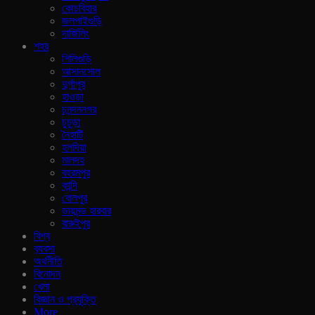
কোচবিহার
জলপাইগুড়ি
দার্জিলিং
শহর
শিলিগুড়ি
আসানসোল
দুর্গাপুর
হাওড়া
চনন্দননগর
চুচুড়া
নৈহাটি
হলদিয়া
মালদহ
বহরমপুর
কান্দি
বোলপুর
ডায়মন্ড হারবার
বারুইপুর
বিশ্ব
ব‍্যবসা
অর্থনীতি
বিনোদন
খেলা
বিজ্ঞান ও প্রযুক্তি
More