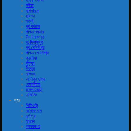
দঃ২৪ পরগনা
নদীয়া
মুর্শিদাবাদ
হাওড়া
হুগলী
পূর্ব বর্ধমান
পশ্চিম বর্ধমান
উঃ দিনাজপুর
দঃ দিনাজপুর
পূর্ব মেদিনীপুর
পশ্চিম মেদিনীপুর
পুরুলিয়া
বাঁকুড়া
বীরভুম
মালদহ
আলিপুর দুয়ার
কোচবিহার
জলপাইগুড়ি
দার্জিলিং
শহর
শিলিগুড়ি
আসানসোল
দুর্গাপুর
হাওড়া
চনন্দননগর