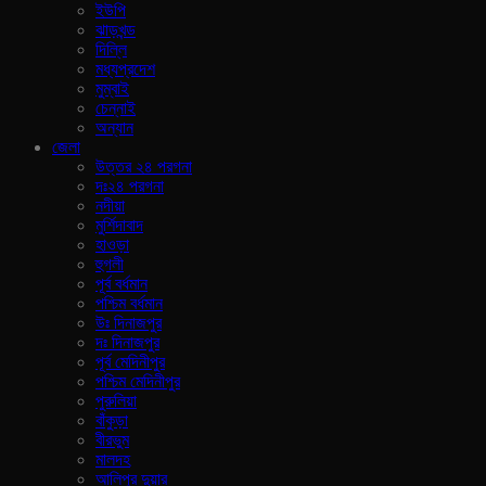
ইউপি
ঝাড়খন্ড
দিল্লি
মধ্যপ্রদেশ
মুম্বাই
চেন্নাই
অন্যান
জেলা
উত্তর ২৪ পরগনা
দঃ২৪ পরগনা
নদীয়া
মুর্শিদাবাদ
হাওড়া
হুগলী
পূর্ব বর্ধমান
পশ্চিম বর্ধমান
উঃ দিনাজপুর
দঃ দিনাজপুর
পূর্ব মেদিনীপুর
পশ্চিম মেদিনীপুর
পুরুলিয়া
বাঁকুড়া
বীরভুম
মালদহ
আলিপুর দুয়ার