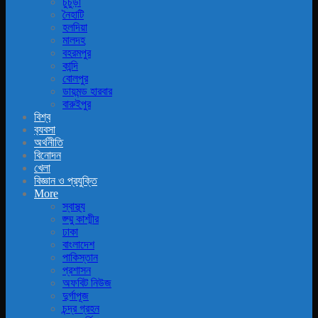
চুচুড়া
নৈহাটি
হলদিয়া
মালদহ
বহরমপুর
কান্দি
বোলপুর
ডায়মন্ড হারবার
বারুইপুর
বিশ্ব
ব‍্যবসা
অর্থনীতি
বিনোদন
খেলা
বিজ্ঞান ও প্রযুক্তি
More
স্বাস্থ্য
জ্ম্মু কাশ্মীর
ঢাকা
বাংলাদেশ
পাকিস্তান
প্রশাসন
অফবিট নিউজ
দুর্গাপূজ
চন্দ্র গ্রহন