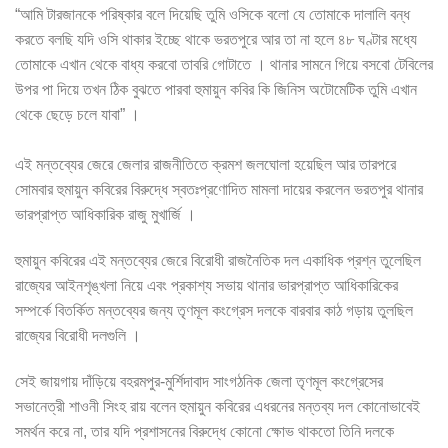
“আমি টারজানকে পরিষ্কার বলে দিয়েছি তুমি ওসিকে বলো যে তোমাকে দালালি বন্ধ
করতে বলছি যদি ওসি থাকার ইচ্ছে থাকে ভরতপুরে আর তা না হলে ৪৮ ঘণ্টার মধ্যে
তোমাকে এখান থেকে বাধ্য করবো তাবরি গোটাতে । থানার সামনে গিয়ে বসবো টেবিলের
উপর পা দিয়ে তখন ঠিক বুঝতে পারবা হুমায়ুন কবির কি জিনিস অটোমেটিক তুমি এখান
থেকে ছেড়ে চলে যাবা” ।
এই মন্তব্যের জেরে জেলার রাজনীতিতে ক্রমশ জলঘোলা হয়েছিল আর তারপরে
সোমবার হুমায়ুন কবিরের বিরুদ্ধে স্বতঃপ্রণোদিত মামলা দায়ের করলেন ভরতপুর থানার
ভারপ্রাপ্ত আধিকারিক রাজু মুখার্জি ।
হুমায়ুন কবিরের এই মন্তব্যের জেরে বিরোধী রাজনৈতিক দল একাধিক প্রশ্ন তুলেছিল
রাজ্যের আইনশৃঙ্খলা নিয়ে এবং প্রকাশ্য সভায় থানার ভারপ্রাপ্ত আধিকারিকের
সম্পর্কে বিতর্কিত মন্তব্যের জন্য তৃণমূল কংগ্রেস দলকে বারবার কাঠ গড়ায় তুলছিল
রাজ্যের বিরোধী দলগুলি ।
সেই জায়গায় দাঁড়িয়ে বহরমপুর-মুর্শিদাবাদ সাংগঠনিক জেলা তৃণমূল কংগ্রেসের
সভানেত্রী শাওনী সিংহ রায় বলেন হুমায়ুন কবিরের এধরনের মন্তব্য দল কোনোভাবেই
সমর্থন করে না, তার যদি প্রশাসনের বিরুদ্ধে কোনো ক্ষোভ থাকতো তিনি দলকে