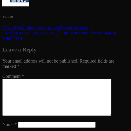
admin
নদিয়ায় পণ্যবাহী লরির ধাক্কায় মৃত্যু হল তিন বছরের শিশুর।
গণতান্ত্রিক যুব ফেডারেশনের ২৩ তম মুর্শিদাবাদ জেলা সম্মেলন উপলক্ষে পদযাত্রা
সাগরদীঘিতে।
Leave a Reply
Your email address will not be published.
Required fields are
marked
*
Comment
*
Name
*