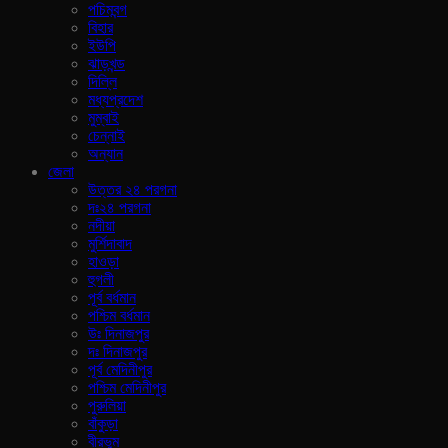
পচিমবন্গ
বিহার
ইউপি
ঝাড়খন্ড
দিল্লি
মধ্যপ্রদেশ
মুম্বাই
চেন্নাই
অন্যান
জেলা
উত্তর ২৪ পরগনা
দঃ২৪ পরগনা
নদীয়া
মুর্শিদাবাদ
হাওড়া
হুগলী
পূর্ব বর্ধমান
পশ্চিম বর্ধমান
উঃ দিনাজপুর
দঃ দিনাজপুর
পূর্ব মেদিনীপুর
পশ্চিম মেদিনীপুর
পুরুলিয়া
বাঁকুড়া
বীরভুম