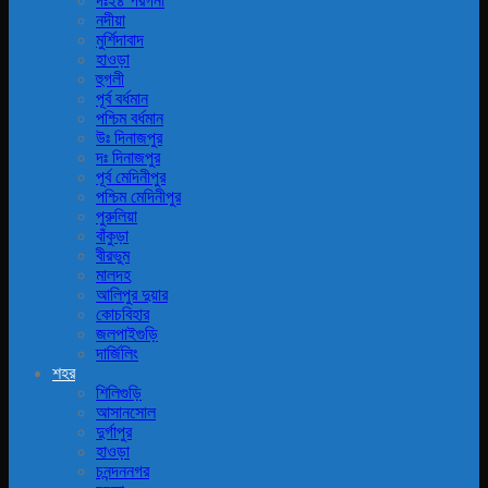
দঃ২৪ পরগনা
নদীয়া
মুর্শিদাবাদ
হাওড়া
হুগলী
পূর্ব বর্ধমান
পশ্চিম বর্ধমান
উঃ দিনাজপুর
দঃ দিনাজপুর
পূর্ব মেদিনীপুর
পশ্চিম মেদিনীপুর
পুরুলিয়া
বাঁকুড়া
বীরভুম
মালদহ
আলিপুর দুয়ার
কোচবিহার
জলপাইগুড়ি
দার্জিলিং
শহর
শিলিগুড়ি
আসানসোল
দুর্গাপুর
হাওড়া
চনন্দননগর