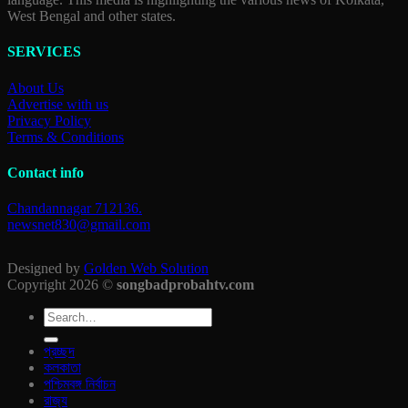
West Bengal and other states.
SERVICES
About Us
Advertise with us
Privacy Policy
Terms & Conditions
Contact info
Chandannagar 712136.
newsnet830@gmail.com
Designed by
Golden Web Solution
Copyright 2026 ©
songbadprobahtv.com
প্রচ্ছদ
কলকাতা
পশ্চিমবঙ্গ নির্বাচন
রাজ‍্য