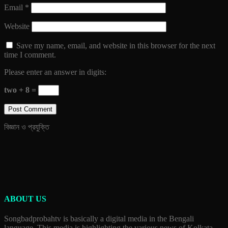
Email
*
Website
Save my name, email, and website in this browser for the next
time I comment.
Please enter an answer in digits:
two + 8 =
বিজ্ঞান ও প্রযুক্তি
ABOUT US
Songbadprobahtv is basically a digital media in the Bengali
language. This media is highlighting the various news of Kolkata,