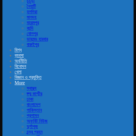
চুচুড়া
নৈহাটি
হলদিয়া
মালদহ
বহরমপুর
কান্দি
বোলপুর
ডায়মন্ড হারবার
বারুইপুর
বিশ্ব
ব‍্যবসা
অর্থনীতি
বিনোদন
খেলা
বিজ্ঞান ও প্রযুক্তি
More
স্বাস্থ্য
জ্ম্মু কাশ্মীর
ঢাকা
বাংলাদেশ
পাকিস্তান
প্রশাসন
অফবিট নিউজ
দুর্গাপূজ
চন্দ্র গ্রহন