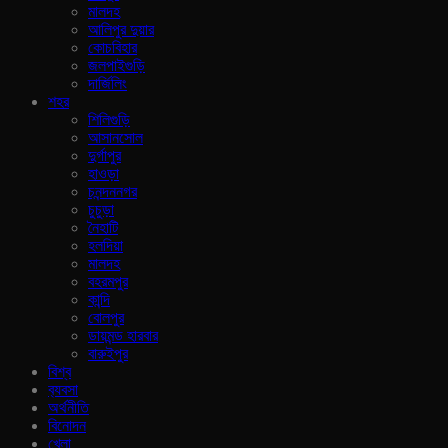
মালদহ
আলিপুর দুয়ার
কোচবিহার
জলপাইগুড়ি
দার্জিলিং
শহর
শিলিগুড়ি
আসানসোল
দুর্গাপুর
হাওড়া
চনন্দননগর
চুচুড়া
নৈহাটি
হলদিয়া
মালদহ
বহরমপুর
কান্দি
বোলপুর
ডায়মন্ড হারবার
বারুইপুর
বিশ্ব
ব‍্যবসা
অর্থনীতি
বিনোদন
খেলা