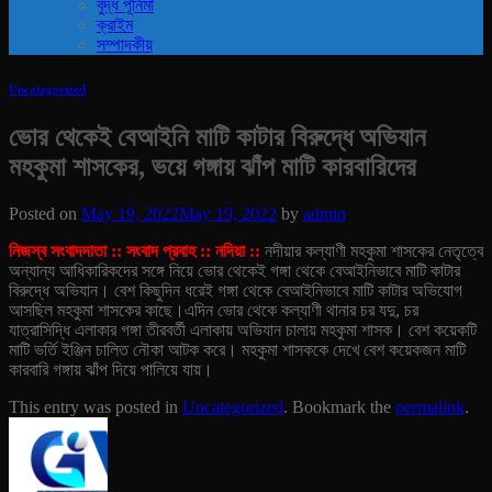
বুদ্ধ পূর্নিমা
ক্রাইম
সম্পাদকীয়
Uncategorized
‎ভোর থেকেই বেআইনি মাটি কাটার বিরুদ্ধে অভিযান
মহকুমা শাসকের, ভয়ে গঙ্গায় ঝাঁপ মাটি কারবারিদের
Posted on
May 19, 2022
May 19, 2022
by
admin
নিজস্ব সংবাদদাতা :: সংবাদ প্রবাহ :: নদিয়া ::
নদীয়ার কল্যাণী মহকুমা শাসকের নেতৃত্বে
অন্যান্য আধিকারিকদের সঙ্গে নিয়ে ভোর থেকেই গঙ্গা থেকে বেআইনিভাবে মাটি কাটার
বিরুদ্ধে অভিযান।
বেশ কিছুদিন ধরেই গঙ্গা থেকে বেআইনিভাবে মাটি কাটার অভিযোগ
আসছিল মহকুমা শাসকের কাছে।
এদিন ভোর থেকে কল্যাণী থানার চর যদু, চর
যাত্রাসিদ্ধি এলাকার গঙ্গা তীরবর্তী এলাকায় অভিযান চালায় মহকুমা শাসক।
বেশ কয়েকটি
মাটি ভর্তি ইঞ্জিন চালিত নৌকা আটক করে। মহকুমা শাসককে দেখে বেশ কয়েকজন মাটি
কারবারি গঙ্গায় ঝাঁপ দিয়ে পালিয়ে যায়।
This entry was posted in
Uncategorized
. Bookmark the
permalink
.