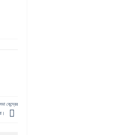
সভা কেন্দ্রের
িরা।