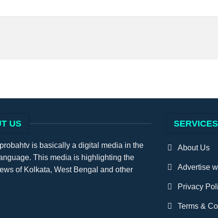
T US
SERVICE
obahtv is basically a digital media in the
About Us
anguage. This media is highlighting the
Advertise w
news of Kolkata, West Bengal and other
Privacy Pol
Terms & Co