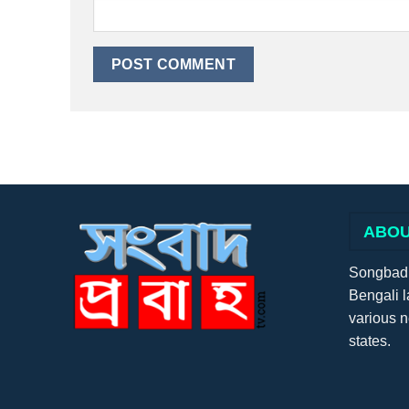
ABOU
Songbadpr
Bengali l
various 
states.