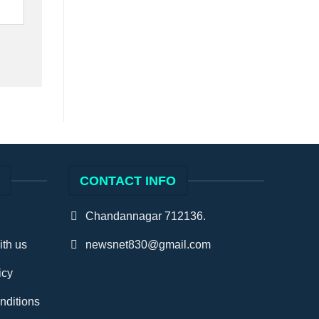
S
CONTACT INFO
Chandannagar 712136.
ith us
newsnet830@gmail.com
icy
nditions