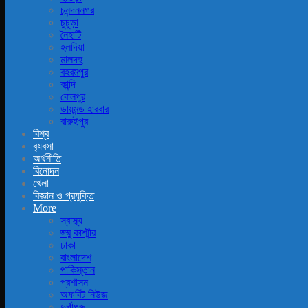
চনন্দননগর
চুচুড়া
নৈহাটি
হলদিয়া
মালদহ
বহরমপুর
কান্দি
বোলপুর
ডায়মন্ড হারবার
বারুইপুর
বিশ্ব
ব‍্যবসা
অর্থনীতি
বিনোদন
খেলা
বিজ্ঞান ও প্রযুক্তি
More
স্বাস্থ্য
জ্ম্মু কাশ্মীর
ঢাকা
বাংলাদেশ
পাকিস্তান
প্রশাসন
অফবিট নিউজ
দুর্গাপূজ