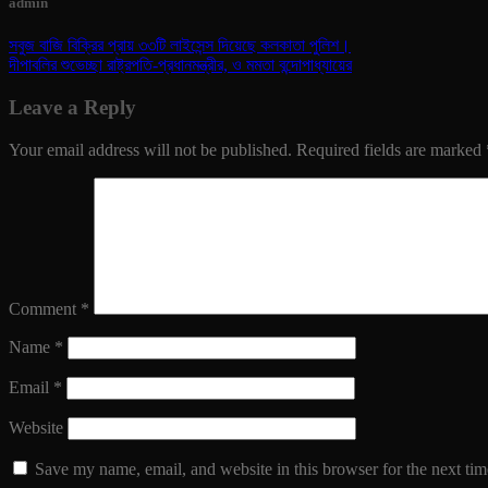
admin
সবুজ বাজি বিক্রির প্রায় ৩৩টি লাইসেন্স দিয়েছে কলকাতা পুলিশ।
দীপাবলির শুভেচ্ছা রাষ্ট্রপতি-প্রধানমন্ত্রীর, ও মমতা বন্দোপাধ্যায়ের
Leave a Reply
Your email address will not be published.
Required fields are marked
Comment
*
Name
*
Email
*
Website
Save my name, email, and website in this browser for the next ti