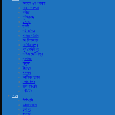
উত্তর ২৪ পরগনা
দঃ২৪ পরগনা
নদীয়া
মুর্শিদাবাদ
হাওড়া
হুগলী
পূর্ব বর্ধমান
পশ্চিম বর্ধমান
উঃ দিনাজপুর
দঃ দিনাজপুর
পূর্ব মেদিনীপুর
পশ্চিম মেদিনীপুর
পুরুলিয়া
বাঁকুড়া
বীরভুম
মালদহ
আলিপুর দুয়ার
কোচবিহার
জলপাইগুড়ি
দার্জিলিং
শহর
শিলিগুড়ি
আসানসোল
দুর্গাপুর
হাওড়া