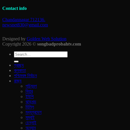
Contact info
Chandannagar 712136.
newsnet830@gmail.com
Designed by
Golden Web Solution
Copyright 2026 ©
songbadprobahtv.com
প্রচ্ছদ
কলকাতা
পশ্চিমবঙ্গ নির্বাচন
রাজ‍্য
পচিমবন্গ
বিহার
ইউপি
ঝাড়খন্ড
দিল্লি
মধ্যপ্রদেশ
মুম্বাই
চেন্নাই
অন্যান