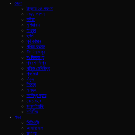
জেলা
উত্তর ২৪ পরগনা
দঃ২৪ পরগনা
নদীয়া
মুর্শিদাবাদ
হাওড়া
হুগলী
পূর্ব বর্ধমান
পশ্চিম বর্ধমান
উঃ দিনাজপুর
দঃ দিনাজপুর
পূর্ব মেদিনীপুর
পশ্চিম মেদিনীপুর
পুরুলিয়া
বাঁকুড়া
বীরভুম
মালদহ
আলিপুর দুয়ার
কোচবিহার
জলপাইগুড়ি
দার্জিলিং
শহর
শিলিগুড়ি
আসানসোল
দুর্গাপুর