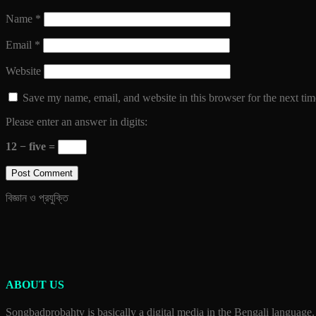
Name
*
Email
*
Website
Save my name, email, and website in this browser for the next ti
Please enter an answer in digits:
12 − five =
বিজ্ঞান ও প্রযুক্তি
ABOUT US
Songbadprobahtv is basically a digital media in the Bengali language.