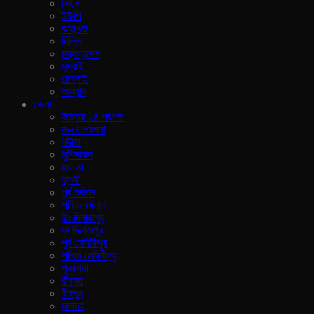
বিহার
ইউপি
ঝাড়খন্ড
দিল্লি
মধ্যপ্রদেশ
মুম্বাই
চেন্নাই
অন্যান
জেলা
উত্তর ২৪ পরগনা
দঃ২৪ পরগনা
নদীয়া
মুর্শিদাবাদ
হাওড়া
হুগলী
পূর্ব বর্ধমান
পশ্চিম বর্ধমান
উঃ দিনাজপুর
দঃ দিনাজপুর
পূর্ব মেদিনীপুর
পশ্চিম মেদিনীপুর
পুরুলিয়া
বাঁকুড়া
বীরভুম
মালদহ