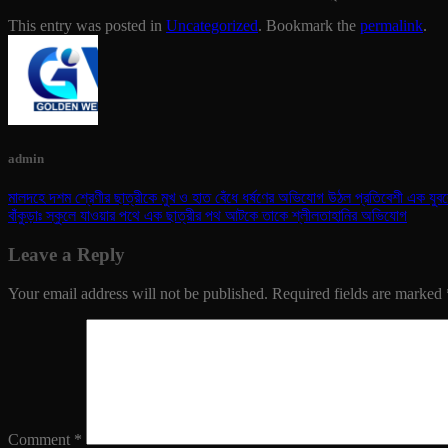
This entry was posted in
Uncategorized
. Bookmark the
permalink
.
admin
মালদহে দশম শ্রেণীর ছাত্রীকে মুখ ও হাত বেঁধে ধর্ষণের অভিযোগ উঠল প্রতিবেশী এক যুবক
বাঁকুড়াঃ স্কুলে যাওয়ার পথে এক ছাত্রীর পথ আটকে তাকে শ্লীলতাহানির অভিযোগ
Leave a Reply
Your email address will not be published.
Required fields are marked
Comment
*