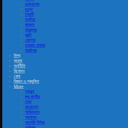
চনন্দননগর
চুচুড়া
নৈহাটি
হলদিয়া
মালদহ
বহরমপুর
কান্দি
বোলপুর
ডায়মন্ড হারবার
বারুইপুর
বিশ্ব
ব‍্যবসা
অর্থনীতি
বিনোদন
খেলা
বিজ্ঞান ও প্রযুক্তি
More
স্বাস্থ্য
জ্ম্মু কাশ্মীর
ঢাকা
বাংলাদেশ
পাকিস্তান
প্রশাসন
অফবিট নিউজ
দুর্গাপূজ