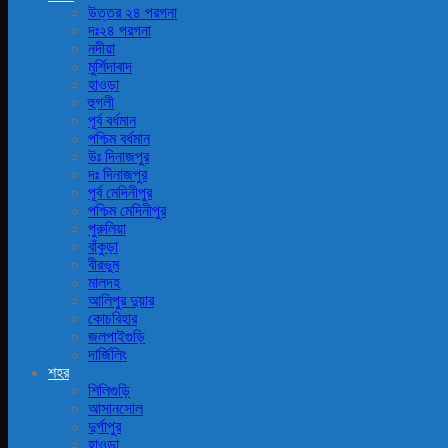
উত্তর ২৪ পরগনা
দঃ২৪ পরগনা
নদীয়া
মুর্শিদাবাদ
হাওড়া
হুগলী
পূর্ব বর্ধমান
পশ্চিম বর্ধমান
উঃ দিনাজপুর
দঃ দিনাজপুর
পূর্ব মেদিনীপুর
পশ্চিম মেদিনীপুর
পুরুলিয়া
বাঁকুড়া
বীরভুম
মালদহ
আলিপুর দুয়ার
কোচবিহার
জলপাইগুড়ি
দার্জিলিং
শহর
শিলিগুড়ি
আসানসোল
দুর্গাপুর
হাওড়া