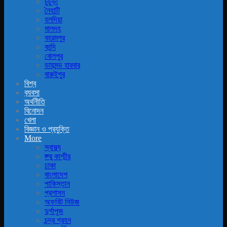
চুচুড়া
নৈহাটি
হলদিয়া
মালদহ
বহরমপুর
কান্দি
বোলপুর
ডায়মন্ড হারবার
বারুইপুর
বিশ্ব
ব‍্যবসা
অর্থনীতি
বিনোদন
খেলা
বিজ্ঞান ও প্রযুক্তি
More
স্বাস্থ্য
জ্ম্মু কাশ্মীর
ঢাকা
বাংলাদেশ
পাকিস্তান
প্রশাসন
অফবিট নিউজ
দুর্গাপূজ
চন্দ্র গ্রহন