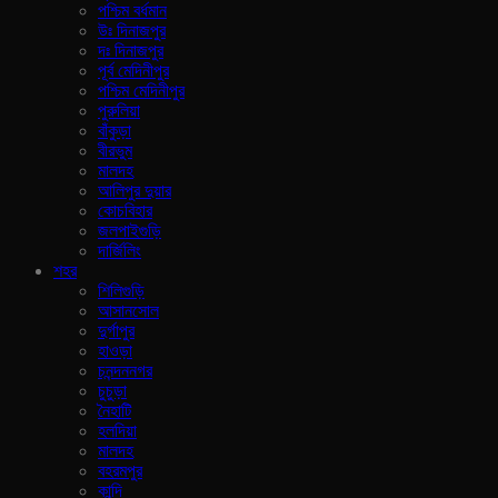
পশ্চিম বর্ধমান
উঃ দিনাজপুর
দঃ দিনাজপুর
পূর্ব মেদিনীপুর
পশ্চিম মেদিনীপুর
পুরুলিয়া
বাঁকুড়া
বীরভুম
মালদহ
আলিপুর দুয়ার
কোচবিহার
জলপাইগুড়ি
দার্জিলিং
শহর
শিলিগুড়ি
আসানসোল
দুর্গাপুর
হাওড়া
চনন্দননগর
চুচুড়া
নৈহাটি
হলদিয়া
মালদহ
বহরমপুর
কান্দি