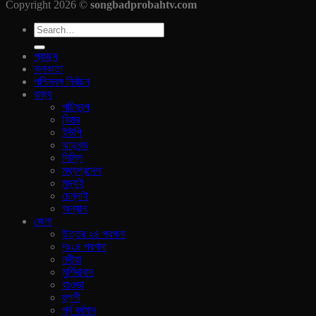
Copyright 2026 ©
songbadprobahtv.com
প্রচ্ছদ
কলকাতা
পশ্চিমবঙ্গ নির্বাচন
রাজ‍্য
পচিমবন্গ
বিহার
ইউপি
ঝাড়খন্ড
দিল্লি
মধ্যপ্রদেশ
মুম্বাই
চেন্নাই
অন্যান
জেলা
উত্তর ২৪ পরগনা
দঃ২৪ পরগনা
নদীয়া
মুর্শিদাবাদ
হাওড়া
হুগলী
পূর্ব বর্ধমান