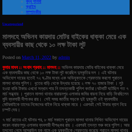
বুদ্ধ পূর্নিমা
ক্রাইম
সম্পাদকীয়
Uncategorized
মালদহে অভিনব কায়দায় মোটর বাইকের ধাক্কা মেরে এক
ব্যবসায়ীর কাছ থেকে ১০ লক্ষ টাকা লুট
Posted on
March 11, 2022
by
admin
কুমার মাধব :: সংবাদ প্রবাহ :: মালদহ ::
অভিনব কায়দায় মোটর বাইকের ধাক্কা মেরে
এক ব্যবসায়ীর কাছ থেকে ১০ লক্ষ টাকা লুট করেছিল দুস্কৃতির দল । এই ঘটনার
অভিযোগ দায়ের হতেই ৭২ ঘণ্টার মধ্যে এক অভিযুক্তকে গ্রেফতার করলো পুরাতন
মালদা থানার পুলিশ। ধৃতের বাড়ি থেকে উদ্ধার হয়েছে ২ লক্ষ ৭০ হাজার টাকা । লুঠ
হওয়া বাকি টাকার এখনো সন্ধান পায় নি তদন্তকারী পুলিশ কর্তারা।
ঘটনাটি ঘটেছিল গত ৭
মার্চ সন্ধ্যায় । পুরাতন মালদা থানার নারায়নপুর এলাকার জমির বায়না নিয়ে বাড়ি ফিরছিলেন
মুদি ব্যবসায়ী দীপংকর রায়। সেই সময় জাতীয় সড়কে দুই দুষ্কৃতী ওই ব্যবসায়ীর
মোটরবাইকে তাদের নিজেদের বাইক নিয়ে ধাক্কা মারে । এরপরই সেই টাকার ব্যাগ নিয়ে
চম্পট দেয়।
৭ মার্চ রাতের এই ঘটনার পর, ৮ মার্চ সকালে পুরাতন মালদা থানায় লিখিত অভিযোগ দায়ের
করেন নারায়ণপুর এলাকার ব্যবসায়ী দীপঙ্কর রায় । এরপরই তদন্ত শুরু করে পুলিশ। আর
তদন্তে নেমে আসরাউল হক নামে এক দুষ্কৃতীকে গ্রেফতার করেছে পুরাতন মালদা থানার