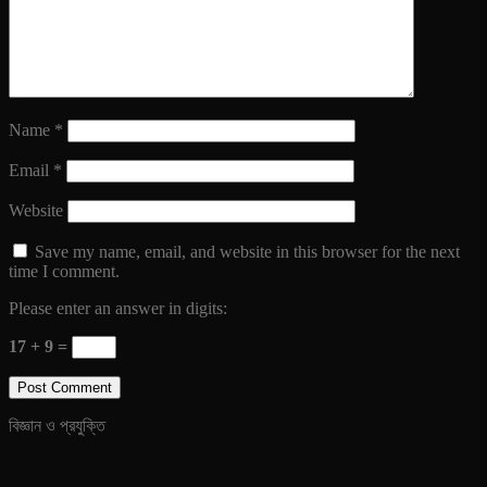
Name
*
Email
*
Website
Save my name, email, and website in this browser for the next
time I comment.
Please enter an answer in digits:
17 + 9 =
বিজ্ঞান ও প্রযুক্তি