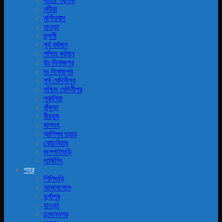
দঃ২৪ পরগনা
নদীয়া
মুর্শিদাবাদ
হাওড়া
হুগলী
পূর্ব বর্ধমান
পশ্চিম বর্ধমান
উঃ দিনাজপুর
দঃ দিনাজপুর
পূর্ব মেদিনীপুর
পশ্চিম মেদিনীপুর
পুরুলিয়া
বাঁকুড়া
বীরভুম
মালদহ
আলিপুর দুয়ার
কোচবিহার
জলপাইগুড়ি
দার্জিলিং
শহর
শিলিগুড়ি
আসানসোল
দুর্গাপুর
হাওড়া
চনন্দননগর