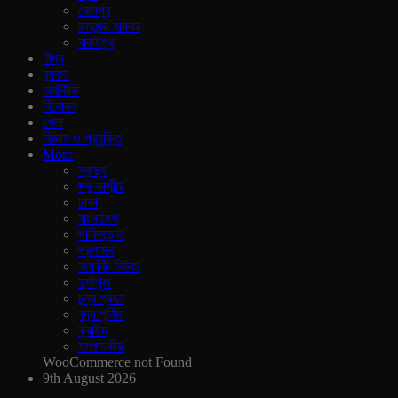
বোলপুর
ডায়মন্ড হারবার
বারুইপুর
বিশ্ব
ব‍্যবসা
অর্থনীতি
বিনোদন
খেলা
বিজ্ঞান ও প্রযুক্তি
More
স্বাস্থ্য
জ্ম্মু কাশ্মীর
ঢাকা
বাংলাদেশ
পাকিস্তান
প্রশাসন
অফবিট নিউজ
দুর্গাপূজ
চন্দ্র গ্রহন
বুদ্ধ পূর্নিমা
ক্রাইম
সম্পাদকীয়
WooCommerce not Found
9th August 2026