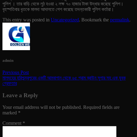
পুলিশ । তার বাড়ি থেকে লুঠ হওয়া ২ লক্ষ ৭০ হাজার টাকা উদ্ধার করেছে পুলিশ।
বৃহস্পতিবার ধৃতকে মালদা আদালতে পেশ করেছে তদন্তকারী পুলিশ কর্তারা।
This entry was posted in
Uncategorized
. Bookmark the
permalink
.
admin
Previous Post
মালদহের হরিশ্চন্দ্রপুরের একটি আমবাগান থেকে ৬৫ গ্রাম ব্রাউন সুগার সহ এক যুবক
গ্রেফতার
Leave a Reply
Your email address will not be published.
Required fields are
marked
*
Comment
*