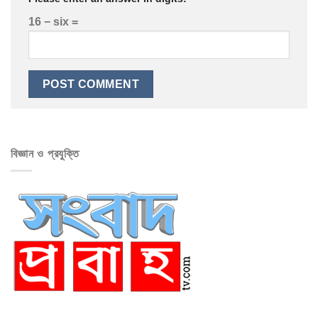
16 − six =
বিজ্ঞান ও প্রযুক্তি