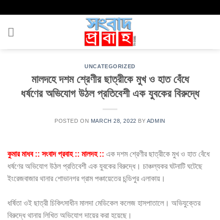
Skip
to
content
UNCATEGORIZED
মালদহে দশম শ্রেণীর ছাত্রীকে মুখ ও হাত বেঁধে
ধর্ষণের অভিযোগ উঠল প্রতিবেশী এক যুবকের বিরুদ্ধে
POSTED ON
MARCH 28, 2022
BY
ADMIN
কুমার মাধব :: সংবাদ প্রবাহ :: মালদহ ::
এক দশম শ্রেণীর ছাত্রীকে মুখ ও হাত বেঁধে
ধর্ষণের অভিযোগ উঠল প্রতিবেশী এক যুবকের বিরুদ্ধে। চাঞ্চল্যকর ঘটনাটি ঘটেছে
ইংরেজবাজার থানার শোভানগর গ্রাম পঞ্চায়েতের চন্ডিপুর এলাকায়।
ধর্ষিতা ওই ছাত্রী চিকিৎসাধীন মালদা মেডিকেল কলেজ হাসপাতালে। অভিযুক্তের
বিরুদ্ধে থানায় লিখিত অভিযোগ দায়ের করা হয়েছে।