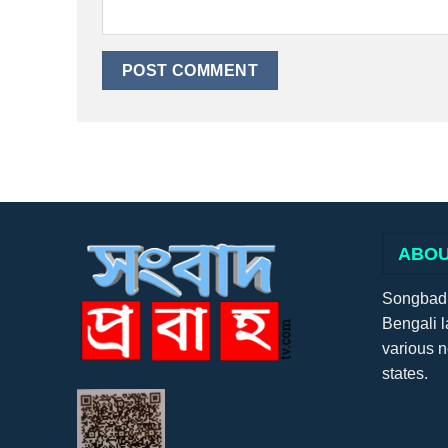
ABOU
Songbadpr
Bengali l
various 
states.