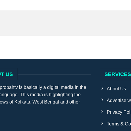
T US
SERVICE
obahtv is basically a digital media in the
About Us
anguage. This media is highlighting the
Advertise w
news of Kolkata, West Bengal and other
Privacy Pol
Terms & Co