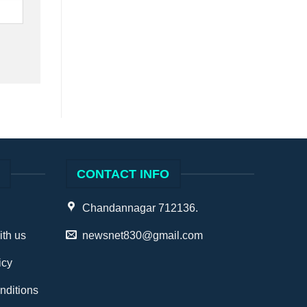
S
CONTACT INFO
Chandannagar 712136.
ith us
newsnet830@gmail.com
icy
nditions