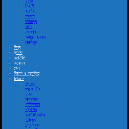
চুচুড়া
নৈহাটি
হলদিয়া
মালদহ
বহরমপুর
কান্দি
বোলপুর
ডায়মন্ড হারবার
বারুইপুর
বিশ্ব
ব‍্যবসা
অর্থনীতি
বিনোদন
খেলা
বিজ্ঞান ও প্রযুক্তি
More
স্বাস্থ্য
জ্ম্মু কাশ্মীর
ঢাকা
বাংলাদেশ
পাকিস্তান
প্রশাসন
অফবিট নিউজ
দুর্গাপূজ
চন্দ্র গ্রহন