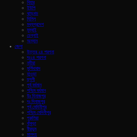
বিহার
ইউপি
ঝাড়খন্ড
দিল্লি
মধ্যপ্রদেশ
মুম্বাই
চেন্নাই
অন্যান
জেলা
উত্তর ২৪ পরগনা
দঃ২৪ পরগনা
নদীয়া
মুর্শিদাবাদ
হাওড়া
হুগলী
পূর্ব বর্ধমান
পশ্চিম বর্ধমান
উঃ দিনাজপুর
দঃ দিনাজপুর
পূর্ব মেদিনীপুর
পশ্চিম মেদিনীপুর
পুরুলিয়া
বাঁকুড়া
বীরভুম
মালদহ