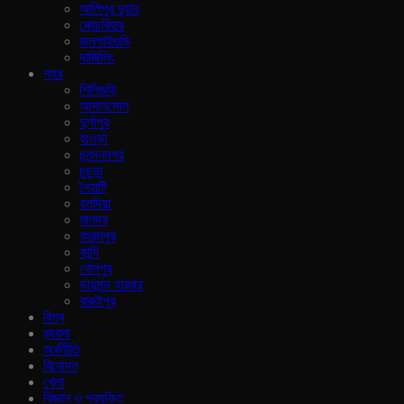
আলিপুর দুয়ার
কোচবিহার
জলপাইগুড়ি
দার্জিলিং
শহর
শিলিগুড়ি
আসানসোল
দুর্গাপুর
হাওড়া
চনন্দননগর
চুচুড়া
নৈহাটি
হলদিয়া
মালদহ
বহরমপুর
কান্দি
বোলপুর
ডায়মন্ড হারবার
বারুইপুর
বিশ্ব
ব‍্যবসা
অর্থনীতি
বিনোদন
খেলা
বিজ্ঞান ও প্রযুক্তি