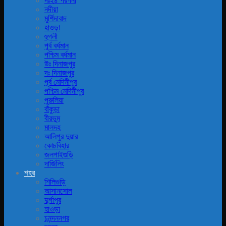
দঃ২৪ পরগনা
নদীয়া
মুর্শিদাবাদ
হাওড়া
হুগলী
পূর্ব বর্ধমান
পশ্চিম বর্ধমান
উঃ দিনাজপুর
দঃ দিনাজপুর
পূর্ব মেদিনীপুর
পশ্চিম মেদিনীপুর
পুরুলিয়া
বাঁকুড়া
বীরভুম
মালদহ
আলিপুর দুয়ার
কোচবিহার
জলপাইগুড়ি
দার্জিলিং
শহর
শিলিগুড়ি
আসানসোল
দুর্গাপুর
হাওড়া
চনন্দননগর