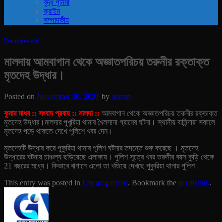
বুদ্ধ পূর্নিমা
ক্রাইম
সম্পাদকীয়
Uncategorized
মালদায় আমবাগান থেকে অজ্ঞাতপরিচয় তরুনীর রক্তাক্ত
মৃতদেহ উদ্ধার।
Posted on
November 30, 2021
by
admin
কুমার মাধব :: সংবাদ প্রবাহ :: মালদা ::
আমবাগান থেকে অজ্ঞাতপরিচয় তরুনীর রক্তাক্ত
মৃতদেহ উদ্ধার।মালদার পুখুরিয়া থানার খৈলসানা গ্রামের ঘটনা। স্থানীয় বাসিন্দারা সকালে
মৃতদেহ পড়ে থাকতে দেখে পুলিশে খবর দেন।
মৃতদেহটি উদ্ধার করে পুকুরিয়া থানার পুলিশ ঘটনার তদন্তে শুরু করেছে । মৃতদেহ
উদ্ধারের ঘটনায় চাঞ্চল্য ছড়িয়েছে এলাকায়। পুলিশ সূত্রে খবর তরুনীর বয়স কুড়ি থেকে
21 বছরের মধ্যে। কিভাবে বাগানে এলো তা খতিয়ে দেখছে পুকুরিয়া থানার পুলিশ।
This entry was posted in
Uncategorized
. Bookmark the
permalink
.