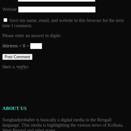
Website
Save my name, email, and website in this browser for the next
time I comment.
Please enter an answer in digits:
thirteen + 8 =
বিজ্ঞান ও প্রযুক্তি
ABOUT US
Songbadprobahtv is basically a digital media in the Bengali
language. This media is highlighting the various news of Kolkata,
West Bengal and other states.