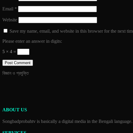
Email
*
Website
Save my name, email, and website in this browser for the next ti
Please enter an answer in digits:
5 × 4 =
বিজ্ঞান ও প্রযুক্তি
ABOUT US
Songbadprobahtv is basically a digital media in the Bengali language.
SERVICES