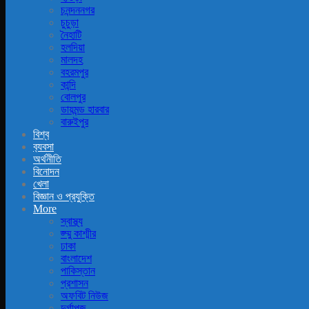
চনন্দননগর
চুচুড়া
নৈহাটি
হলদিয়া
মালদহ
বহরমপুর
কান্দি
বোলপুর
ডায়মন্ড হারবার
বারুইপুর
বিশ্ব
ব‍্যবসা
অর্থনীতি
বিনোদন
খেলা
বিজ্ঞান ও প্রযুক্তি
More
স্বাস্থ্য
জ্ম্মু কাশ্মীর
ঢাকা
বাংলাদেশ
পাকিস্তান
প্রশাসন
অফবিট নিউজ
দুর্গাপূজ