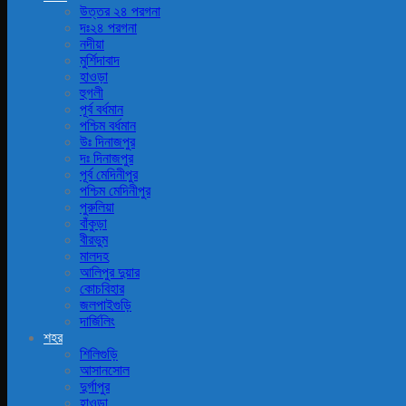
উত্তর ২৪ পরগনা
দঃ২৪ পরগনা
নদীয়া
মুর্শিদাবাদ
হাওড়া
হুগলী
পূর্ব বর্ধমান
পশ্চিম বর্ধমান
উঃ দিনাজপুর
দঃ দিনাজপুর
পূর্ব মেদিনীপুর
পশ্চিম মেদিনীপুর
পুরুলিয়া
বাঁকুড়া
বীরভুম
মালদহ
আলিপুর দুয়ার
কোচবিহার
জলপাইগুড়ি
দার্জিলিং
শহর
শিলিগুড়ি
আসানসোল
দুর্গাপুর
হাওড়া