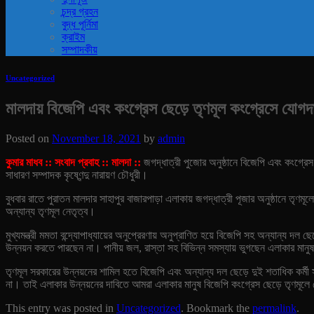
চন্দ্র গ্রহন
বুদ্ধ পূর্নিমা
ক্রাইম
সম্পাদকীয়
Uncategorized
মালদায় বিজেপি এবং কংগ্রেস ছেড়ে তৃণমূল কংগ্রেসে যোগদ
Posted on
November 18, 2021
by
admin
কুমার মাধব :: সংবাদ প্রবাহ :: মালদা ::
জগদ্ধাত্রী পুজোর অনুষ্ঠানে বিজেপি এবং কংগ্রেস
সাধারণ সম্পাদক কৃষ্ণেন্দু নারায়ণ চৌধুরী।
বুধবার রাতে পুরাতন মালদার সাহাপুর বাজারপাড়া এলাকায় জগদ্ধাত্রী পূজার অনুষ্ঠানে তৃণমূলে
অন্যান্য তৃণমূল নেতৃত্ব।
মুখ্যমন্ত্রী মমতা বন্দ্যোপাধ্যায়ের অনুপ্রেরণায় অনুপ্রাণিত হয়ে বিজেপি সহ অন্যান্য দ
উন্নয়ন করতে পারছেন না। পানীয় জল, রাস্তা সহ বিভিন্ন সমস্যায় ভুগছেন এলাকার মানু
তৃণমূল সরকারের উন্নয়নের শামিল হতে বিজেপি এবং অন্যান্য দল ছেড়ে দুই শতাধিক কর্মী 
না। তাই এলাকার উন্নয়নের দাবিতে আমরা এলাকার মানুষ বিজেপি কংগ্রেস ছেড়ে তৃণমূল
This entry was posted in
Uncategorized
. Bookmark the
permalink
.