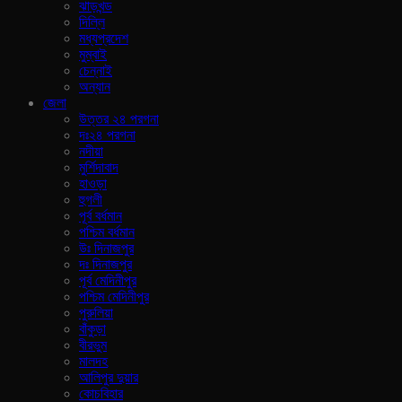
ঝাড়খন্ড
দিল্লি
মধ্যপ্রদেশ
মুম্বাই
চেন্নাই
অন্যান
জেলা
উত্তর ২৪ পরগনা
দঃ২৪ পরগনা
নদীয়া
মুর্শিদাবাদ
হাওড়া
হুগলী
পূর্ব বর্ধমান
পশ্চিম বর্ধমান
উঃ দিনাজপুর
দঃ দিনাজপুর
পূর্ব মেদিনীপুর
পশ্চিম মেদিনীপুর
পুরুলিয়া
বাঁকুড়া
বীরভুম
মালদহ
আলিপুর দুয়ার
কোচবিহার