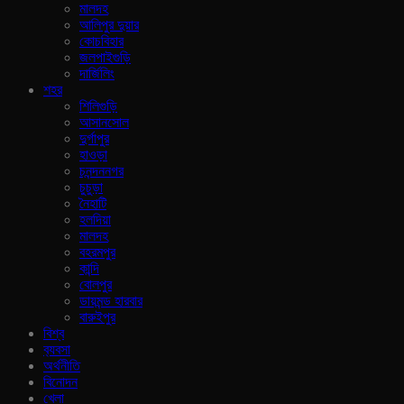
মালদহ
আলিপুর দুয়ার
কোচবিহার
জলপাইগুড়ি
দার্জিলিং
শহর
শিলিগুড়ি
আসানসোল
দুর্গাপুর
হাওড়া
চনন্দননগর
চুচুড়া
নৈহাটি
হলদিয়া
মালদহ
বহরমপুর
কান্দি
বোলপুর
ডায়মন্ড হারবার
বারুইপুর
বিশ্ব
ব‍্যবসা
অর্থনীতি
বিনোদন
খেলা