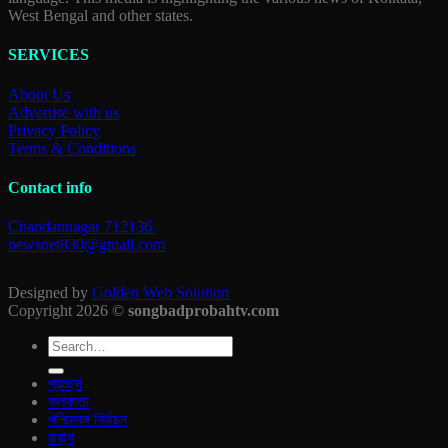
West Bengal and other states.
SERVICES
About Us
Advertise with us
Privacy Policy
Terms & Conditions
Contact info
Chandannagar 712136.
newsnet830@gmail.com
Designed by
Golden Web Solution
Copyright 2026 ©
songbadprobahtv.com
প্রচ্ছদ
কলকাতা
পশ্চিমবঙ্গ নির্বাচন
রাজ‍্য