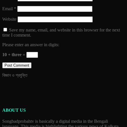
Email
*
Website
Save my name, email, and website in this browser for the next
time I comment.
Please enter an answer in digits:
10 + three =
বিজ্ঞান ও প্রযুক্তি
ABOUT US
Songbadprobahtv is basically a digital media in the Bengali
language. This media is highlighting the various news of Kolkata,