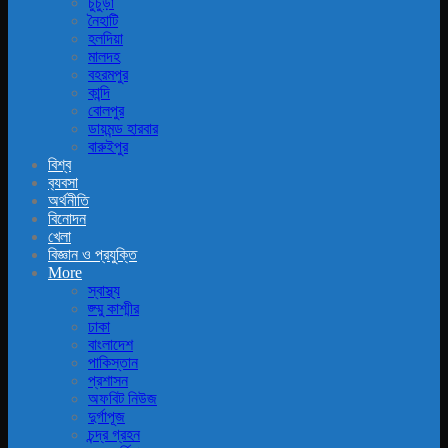
চুচুড়া
নৈহাটি
হলদিয়া
মালদহ
বহরমপুর
কান্দি
বোলপুর
ডায়মন্ড হারবার
বারুইপুর
বিশ্ব
ব‍্যবসা
অর্থনীতি
বিনোদন
খেলা
বিজ্ঞান ও প্রযুক্তি
More
স্বাস্থ্য
জ্ম্মু কাশ্মীর
ঢাকা
বাংলাদেশ
পাকিস্তান
প্রশাসন
অফবিট নিউজ
দুর্গাপূজ
চন্দ্র গ্রহন