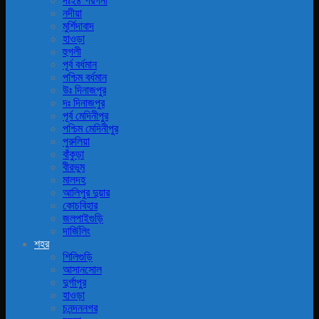
দঃ২৪ পরগনা
নদীয়া
মুর্শিদাবাদ
হাওড়া
হুগলী
পূর্ব বর্ধমান
পশ্চিম বর্ধমান
উঃ দিনাজপুর
দঃ দিনাজপুর
পূর্ব মেদিনীপুর
পশ্চিম মেদিনীপুর
পুরুলিয়া
বাঁকুড়া
বীরভুম
মালদহ
আলিপুর দুয়ার
কোচবিহার
জলপাইগুড়ি
দার্জিলিং
শহর
শিলিগুড়ি
আসানসোল
দুর্গাপুর
হাওড়া
চনন্দননগর