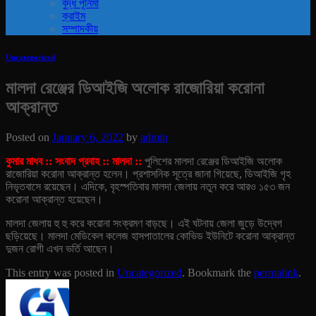
বুদ্ধ পূর্নিমা
ক্রাইম
সম্পাদকীয়
Uncategorized
মালদা রেঞ্জের ডিআইজি অলোক রাজোরিয়া করোনা
আক্রান্ত
Posted on
January 6, 2022
by
admin
কুমার মাধব :: সংবাদ প্রবাহ :: মালদা ::
পুলিশের মালদা রেঞ্জের ডিআইজি অলোক
রাজোরিয়া করোনা আক্রান্ত হলেন। প্রশাসনিক সূত্রে জানা গিয়েছে, ডিআইজি গৃহ
নিভৃতবাসে রয়েছেন। এদিকে, বৃহস্পতিবার মালদা জেলায় নতুন করে আরও ১৫৩ জন
করোনা আক্রান্ত হয়েছেন।
মালদা জেলায় হু হু করে করোনা সংক্রমণ বাড়ছে। এই ঘটনায় জেলা জুড়ে উদ্বেগ
ছড়িয়েছে। মালদা মেডিকেল কলেজ হাসপাতালের কোভিড ইউনিটে করোনা আক্রান্ত
দুজন রোগী এখন ভর্তি আছেন।
This entry was posted in
Uncategorized
. Bookmark the
permalink
.