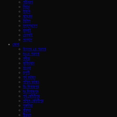
পচিমবন্গ
বিহার
ইউপি
ঝাড়খন্ড
দিল্লি
মধ্যপ্রদেশ
মুম্বাই
চেন্নাই
অন্যান
জেলা
উত্তর ২৪ পরগনা
দঃ২৪ পরগনা
নদীয়া
মুর্শিদাবাদ
হাওড়া
হুগলী
পূর্ব বর্ধমান
পশ্চিম বর্ধমান
উঃ দিনাজপুর
দঃ দিনাজপুর
পূর্ব মেদিনীপুর
পশ্চিম মেদিনীপুর
পুরুলিয়া
বাঁকুড়া
বীরভুম