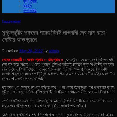
বুদ্ধ পূর্নিমা
ক্রাইম
সম্পাদকীয়
Uncategorized
মুখ্যমন্ত্রীর সফরের পরের দিনই মাওবাদী দের নাম করে
পোষ্টার ঝাড়গ্রামে
Posted on
May 20, 2022
by
admin
দেবেন তেওয়ারী :: সংবাদ প্রবাহ :: ঝাড়গ্রাম ::
মুখ্যমন্ত্রীর সফরের পরের দিনই মাওবাদী
দের নাম করে পোষ্টার। পোষ্টার প্রসঙ্গে পুলিশের বক্তব্য চাকরির জন্য মাওবাদীর নাম করে
কেউ ভুয়ো পোষ্টার দিয়েছে। তদন্ত শুরু করেছে পুলিশ।
শুক্রবার সকালে ঝাড়গ্রাম
জেলার ঝাড়গ্রাম ব্লকের পাটাশিমুল অঞ্চলের বিভিন্ন এলাকায় মাওবাদী নামাঙ্কিত পোস্টার
দেখতে পায় ওই এলাকার বাসিন্দারা।
যার ফলে ওই এলাকায় চাঞ্চল্য ছড়িয়ে পড়ে। খবর পেয়ে ঘটনাস্থলে যায় ঝাড়গ্রাম থানার
পুলিশ। ঘটনাস্থলে গিয়ে পুলিশ মাওবাদী নামাঙ্কিত পোস্টার গুলি উদ্ধার করে নিয়ে যায়।
পোস্টার গুলিতে লেখা ছিল গরিবের ইন্দিরা আবাস লুটকারী টিএমসি দালাল দের গণআদালতে
বিচার করে শাস্তি দাও । টিএমসির দূর হাটাও,বিজেপি হাত গুটাও ।
গুটি কয়েক চাকরি দিয়ে মাওবাদী দমানো যাবে না। প্রতিটি পোস্টার এর শেষে লেখা রয়েছে