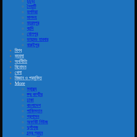
চুচুড়া
নৈহাটি
হলদিয়া
মালদহ
বহরমপুর
কান্দি
বোলপুর
ডায়মন্ড হারবার
বারুইপুর
বিশ্ব
ব‍্যবসা
অর্থনীতি
বিনোদন
খেলা
বিজ্ঞান ও প্রযুক্তি
More
স্বাস্থ্য
জ্ম্মু কাশ্মীর
ঢাকা
বাংলাদেশ
পাকিস্তান
প্রশাসন
অফবিট নিউজ
দুর্গাপূজ
চন্দ্র গ্রহন