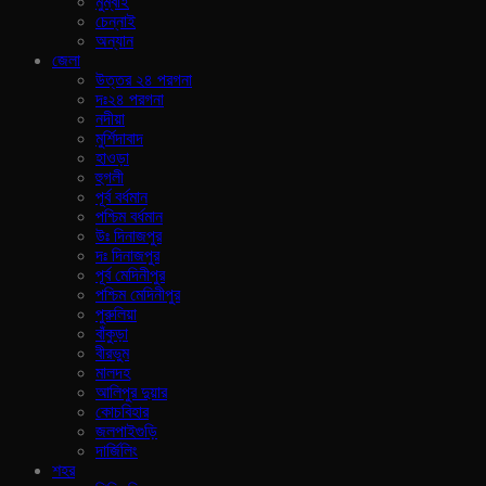
মুম্বাই
চেন্নাই
অন্যান
জেলা
উত্তর ২৪ পরগনা
দঃ২৪ পরগনা
নদীয়া
মুর্শিদাবাদ
হাওড়া
হুগলী
পূর্ব বর্ধমান
পশ্চিম বর্ধমান
উঃ দিনাজপুর
দঃ দিনাজপুর
পূর্ব মেদিনীপুর
পশ্চিম মেদিনীপুর
পুরুলিয়া
বাঁকুড়া
বীরভুম
মালদহ
আলিপুর দুয়ার
কোচবিহার
জলপাইগুড়ি
দার্জিলিং
শহর