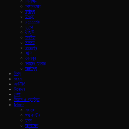
শিলিগুড়ি
আসানসোল
দুর্গাপুর
হাওড়া
চনন্দননগর
চুচুড়া
নৈহাটি
হলদিয়া
মালদহ
বহরমপুর
কান্দি
বোলপুর
ডায়মন্ড হারবার
বারুইপুর
বিশ্ব
ব‍্যবসা
অর্থনীতি
বিনোদন
খেলা
বিজ্ঞান ও প্রযুক্তি
More
স্বাস্থ্য
জ্ম্মু কাশ্মীর
ঢাকা
বাংলাদেশ