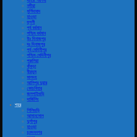
দঃ২৪ পরগনা
নদীয়া
মুর্শিদাবাদ
হাওড়া
হুগলী
পূর্ব বর্ধমান
পশ্চিম বর্ধমান
উঃ দিনাজপুর
দঃ দিনাজপুর
পূর্ব মেদিনীপুর
পশ্চিম মেদিনীপুর
পুরুলিয়া
বাঁকুড়া
বীরভুম
মালদহ
আলিপুর দুয়ার
কোচবিহার
জলপাইগুড়ি
দার্জিলিং
শহর
শিলিগুড়ি
আসানসোল
দুর্গাপুর
হাওড়া
চনন্দননগর