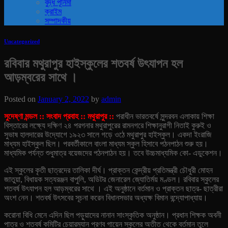
বুদ্ধ পূর্নিমা
ক্রাইম
সম্পাদকীয়
Uncategorized
রবিবার মথুরাপুর হাইস্কুলের শতবর্ষ উৎযাপন হল
আড়ম্বরের সাথে ।
Posted on
January 2, 2022
by
admin
সুদেষ্ণা মন্ডল :: সংবাদ প্রবাহ :: মথুরাপুর ::
পরাধীন ভারতবর্ষে সুন্দরবন এলাকায় শিক্ষা
বিস্তারের লক্ষ্যে দক্ষিণ ২৪ পরগনার মথুরাপুরের রামনগরে শিক্ষানুরাগী নিতাই কুরুই ও
সুভাষ হালদারের উদ্যোগে ১৯২৩ সালে গড়ে ওঠে মথুরাপুর হাইস্কুল। একদা ইংরাজি
মাধ্যম হাইস্কুল ছিল। পরবর্তীকালে বাংলা মাধ্যম স্কুল হিসাবে পঠনপাঠন শুরু হয়।
মাধ্যমিক পর্যন্ত শুধুমাত্র বয়েজদের পঠনপাঠন হয়। তবে উচ্চমাধ্যমিক কো- এডুকেশন।
এই স্কুলের কৃতী ছাত্রদের তালিকা দীর্ঘ। প্রাক্তন কেন্দ্রীয় প্রতিমন্ত্রী চৌধুরী মোহন
জাতুয়া, বিধায়ক সত্যরঞ্জন বাপুলি, অডিটর জেনারেল জ্যোতির্ময় মণ্ডল। রবিবার স্কুলের
শতবর্ষ উৎযাপন হল আড়ম্বরের সাথে । এই অনুষ্ঠানে বর্তমান ও প্রাক্তন ছাত্র- ছাত্রীরা
অংশ নেন। শতবর্ষ উৎসবের সূচনা করেন বিধানসভার অধ্যক্ষ বিমান বন্দ্যোপাধ্যায়।
করোনা বিধি মেনে এদিন ছিল পড়ুয়াদের নানান সাংস্কৃতিক অনুষ্ঠান। প্রধান শিক্ষক অবনী
পাত্র ও শতবর্ষ কমিটির চেয়ারম্যান প্রণব গায়েন স্কুলের অতীত থেকে বর্তমান তুলে