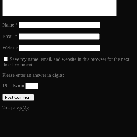
Name
*
Email
*
Website
Save my name, email, and website in this browser for the next
time I comment.
Please enter an answer in digits:
15 − two =
বিজ্ঞান ও প্রযুক্তি