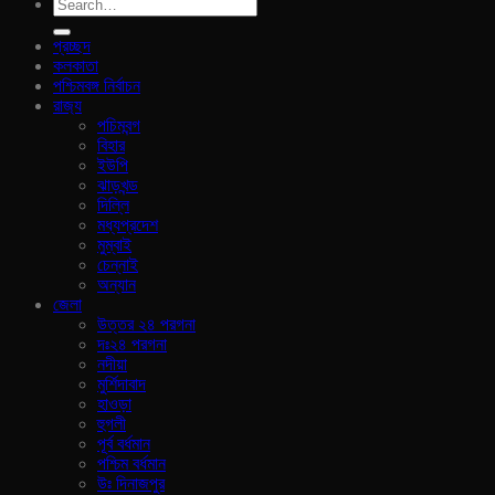
প্রচ্ছদ
কলকাতা
পশ্চিমবঙ্গ নির্বাচন
রাজ‍্য
পচিমবন্গ
বিহার
ইউপি
ঝাড়খন্ড
দিল্লি
মধ্যপ্রদেশ
মুম্বাই
চেন্নাই
অন্যান
জেলা
উত্তর ২৪ পরগনা
দঃ২৪ পরগনা
নদীয়া
মুর্শিদাবাদ
হাওড়া
হুগলী
পূর্ব বর্ধমান
পশ্চিম বর্ধমান
উঃ দিনাজপুর