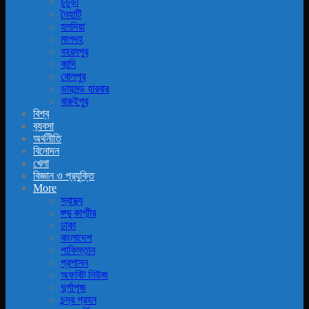
চুচুড়া
নৈহাটি
হলদিয়া
মালদহ
বহরমপুর
কান্দি
বোলপুর
ডায়মন্ড হারবার
বারুইপুর
বিশ্ব
ব‍্যবসা
অর্থনীতি
বিনোদন
খেলা
বিজ্ঞান ও প্রযুক্তি
More
স্বাস্থ্য
জ্ম্মু কাশ্মীর
ঢাকা
বাংলাদেশ
পাকিস্তান
প্রশাসন
অফবিট নিউজ
দুর্গাপূজ
চন্দ্র গ্রহন