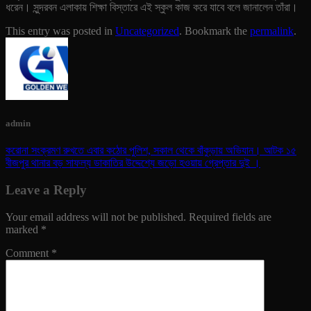
ধরেন। সুন্দরবন এলাকায় শিক্ষা বিস্তারে এই স্কুল কাজ করে যাবে বলে জানালেন তাঁরা।
This entry was posted in
Uncategorized
. Bookmark the
permalink
.
admin
করোনা সংক্রমণ রুখতে এবার কঠোর পুলিশ, সকাল থেকে বাঁকুড়ায় অভিযান। আটক ১৫
বীজপুর থানার বড় সাফল্য ডাকাতির উদ্দেশ্যে জড়ো হওয়ায় গ্রেপ্তার দুই ।
Leave a Reply
Your email address will not be published.
Required fields are
marked
*
Comment
*