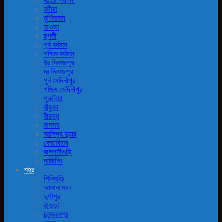
দঃ২৪ পরগনা
নদীয়া
মুর্শিদাবাদ
হাওড়া
হুগলী
পূর্ব বর্ধমান
পশ্চিম বর্ধমান
উঃ দিনাজপুর
দঃ দিনাজপুর
পূর্ব মেদিনীপুর
পশ্চিম মেদিনীপুর
পুরুলিয়া
বাঁকুড়া
বীরভুম
মালদহ
আলিপুর দুয়ার
কোচবিহার
জলপাইগুড়ি
দার্জিলিং
শহর
শিলিগুড়ি
আসানসোল
দুর্গাপুর
হাওড়া
চনন্দননগর