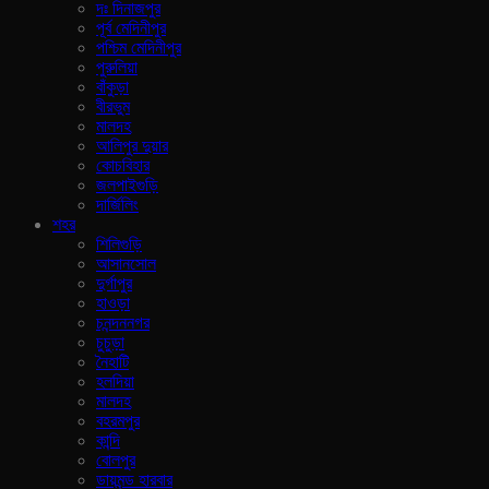
দঃ দিনাজপুর
পূর্ব মেদিনীপুর
পশ্চিম মেদিনীপুর
পুরুলিয়া
বাঁকুড়া
বীরভুম
মালদহ
আলিপুর দুয়ার
কোচবিহার
জলপাইগুড়ি
দার্জিলিং
শহর
শিলিগুড়ি
আসানসোল
দুর্গাপুর
হাওড়া
চনন্দননগর
চুচুড়া
নৈহাটি
হলদিয়া
মালদহ
বহরমপুর
কান্দি
বোলপুর
ডায়মন্ড হারবার