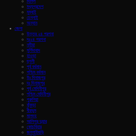
দিল্লি
মধ্যপ্রদেশ
মুম্বাই
চেন্নাই
অন্যান
জেলা
উত্তর ২৪ পরগনা
দঃ২৪ পরগনা
নদীয়া
মুর্শিদাবাদ
হাওড়া
হুগলী
পূর্ব বর্ধমান
পশ্চিম বর্ধমান
উঃ দিনাজপুর
দঃ দিনাজপুর
পূর্ব মেদিনীপুর
পশ্চিম মেদিনীপুর
পুরুলিয়া
বাঁকুড়া
বীরভুম
মালদহ
আলিপুর দুয়ার
কোচবিহার
জলপাইগুড়ি