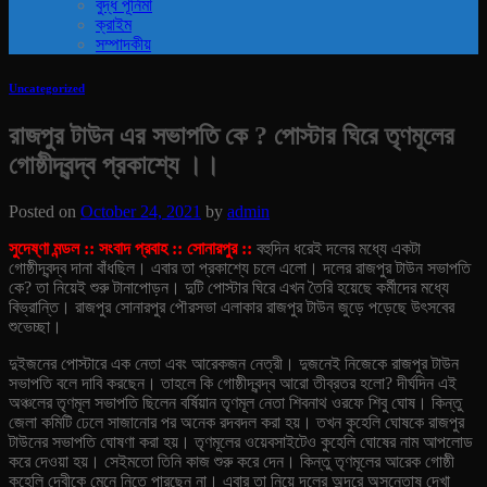
বুদ্ধ পূর্নিমা
ক্রাইম
সম্পাদকীয়
Uncategorized
রাজপুর টাউন এর সভাপতি কে ? পোস্টার ঘিরে তৃণমূলের
গোষ্ঠীদ্বন্দ্ব প্রকাশ্যে ।।
Posted on
October 24, 2021
by
admin
সুদেষ্ণা মন্ডল :: সংবাদ প্রবাহ :: সোনারপুর ::
বহুদিন ধরেই দলের মধ্যে একটা
গোষ্ঠীদ্বন্দ্ব দানা বাঁধছিল। এবার তা প্রকাশ্যে চলে এলো। দলের রাজপুর টাউন সভাপতি
কে? তা নিয়েই শুরু টানাপোড়ন। দুটি পোস্টার ঘিরে এখন তৈরি হয়েছে কর্মীদের মধ্যে
বিভ্রান্তি। রাজপুর সোনারপুর পৌরসভা এলাকার রাজপুর টাউন জুড়ে পড়েছে উৎসবের
শুভেচ্ছা।
দুইজনের পোস্টারে এক নেতা এবং আরেকজন নেত্রী। দুজনেই নিজেকে রাজপুর টাউন
সভাপতি বলে দাবি করছেন। তাহলে কি গোষ্ঠীদ্বন্দ্ব আরো তীব্রতর হলো? দীর্ঘদিন এই
অঞ্চলের তৃণমূল সভাপতি ছিলেন বর্ষিয়ান তৃণমূল নেতা শিবনাথ ওরফে শিবু ঘোষ। কিন্তু
জেলা কমিটি ঢেলে সাজানোর পর অনেক রদবদল করা হয়। তখন কুহেলি ঘোষকে রাজপুর
টাউনের সভাপতি ঘোষণা করা হয়। তৃণমূলের ওয়েবসাইটেও কুহেলি ঘোষের নাম আপলোড
করে দেওয়া হয়। সেইমতো তিনি কাজ শুরু করে দেন। কিন্তু তৃণমূলের আরেক গোষ্ঠী
কুহেলি দেবীকে মেনে নিতে পারছেন না। এবার তা নিয়ে দলের অন্দরে অসন্তোষ দেখা