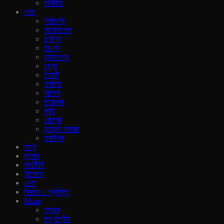
দার্জিলিং
শহর
শিলিগুড়ি
আসানসোল
দুর্গাপুর
হাওড়া
চনন্দননগর
চুচুড়া
নৈহাটি
হলদিয়া
মালদহ
বহরমপুর
কান্দি
বোলপুর
ডায়মন্ড হারবার
বারুইপুর
বিশ্ব
ব‍্যবসা
অর্থনীতি
বিনোদন
খেলা
বিজ্ঞান ও প্রযুক্তি
More
স্বাস্থ্য
জ্ম্মু কাশ্মীর