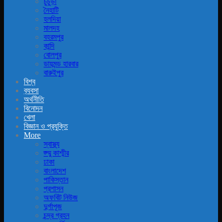
চুচুড়া
নৈহাটি
হলদিয়া
মালদহ
বহরমপুর
কান্দি
বোলপুর
ডায়মন্ড হারবার
বারুইপুর
বিশ্ব
ব‍্যবসা
অর্থনীতি
বিনোদন
খেলা
বিজ্ঞান ও প্রযুক্তি
More
স্বাস্থ্য
জ্ম্মু কাশ্মীর
ঢাকা
বাংলাদেশ
পাকিস্তান
প্রশাসন
অফবিট নিউজ
দুর্গাপূজ
চন্দ্র গ্রহন