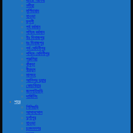
দঃ২৪ পরগনা
নদীয়া
মুর্শিদাবাদ
হাওড়া
হুগলী
পূর্ব বর্ধমান
পশ্চিম বর্ধমান
উঃ দিনাজপুর
দঃ দিনাজপুর
পূর্ব মেদিনীপুর
পশ্চিম মেদিনীপুর
পুরুলিয়া
বাঁকুড়া
বীরভুম
মালদহ
আলিপুর দুয়ার
কোচবিহার
জলপাইগুড়ি
দার্জিলিং
শহর
শিলিগুড়ি
আসানসোল
দুর্গাপুর
হাওড়া
চনন্দননগর