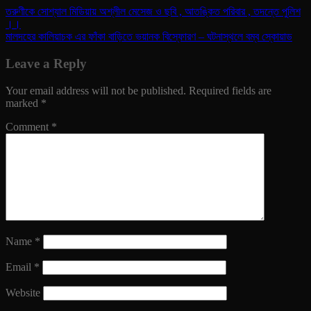
তরুণীকে সোশ্যাল মিডিয়ায় অশ্লীল মেসেজ ও ছবি , আতঙ্কিত পরিবার , তদন্তে পুলিশ
।।
মালদহের কালিয়াচক এর ফাঁকা বাড়িতে ভয়ানক বিস্ফোরণ – ঘটনাস্থলে বম্ব স্কোয়াড
Leave a Reply
Your email address will not be published.
Required fields are
marked
*
Comment
*
Name
*
Email
*
Website