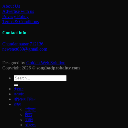
About Us
Advertise with us
Privacy Policy
Terms & Conditions
Contact info
Chandannagar 712136.
newsnet830@gmail.com
Designed by
Golden Web Solution
Copyright 2026 ©
songbadprobahtv.com
প্রচ্ছদ
কলকাতা
পশ্চিমবঙ্গ নির্বাচন
রাজ‍্য
পচিমবন্গ
বিহার
ইউপি
ঝাড়খন্ড