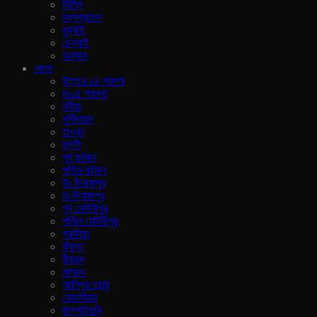
দিল্লি
মধ্যপ্রদেশ
মুম্বাই
চেন্নাই
অন্যান
জেলা
উত্তর ২৪ পরগনা
দঃ২৪ পরগনা
নদীয়া
মুর্শিদাবাদ
হাওড়া
হুগলী
পূর্ব বর্ধমান
পশ্চিম বর্ধমান
উঃ দিনাজপুর
দঃ দিনাজপুর
পূর্ব মেদিনীপুর
পশ্চিম মেদিনীপুর
পুরুলিয়া
বাঁকুড়া
বীরভুম
মালদহ
আলিপুর দুয়ার
কোচবিহার
জলপাইগুড়ি