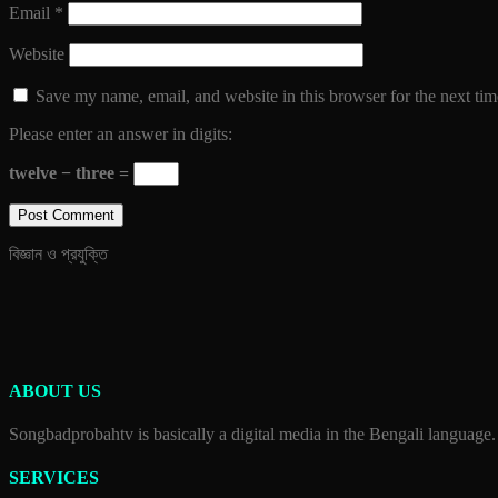
Email
*
Website
Save my name, email, and website in this browser for the next ti
Please enter an answer in digits:
twelve − three =
বিজ্ঞান ও প্রযুক্তি
ABOUT US
Songbadprobahtv is basically a digital media in the Bengali language.
SERVICES