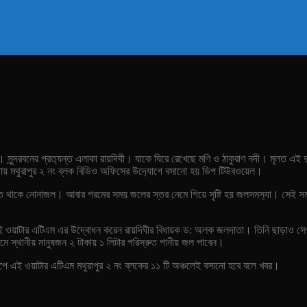
ন। সুন্দরবনের প্রত‍্যন্ত এলাকা রায়দিঘী। যাকে ঘিরে রেখেছে মণি ও ঠাকুরাণ নদী। মূলত এ
ায়গায় মথুরাপুর ২ নং ব্লক বিডিও অফিসের উদ‍্যোগে বসানো হয় ডিপ টিউবওয়েল।
তে থাকে নোনাজল। আবার গরমের সময় জলের স্তর নেমে গিয়ে সৃষ্টি হয় জলসমস‍্যা। সেই সমস্য
এই ওয়াটার এটিএম এর উদ্বোধন করেন রায়দিঘীর বিধায়ক ড: অলক জলদাতা। তিনি ছাড়াও সেখান
াধ‍্যমে স্থানীয় মানুষজন ২ টাকায় ১ লিটার পরিস্রুত পানীয় জল পাবেন।
ধাপে এই ওয়াটার এটিএম মথুরাপুর ২ নং ব্লকের ১১ টি অঞ্চলেই বসানো হবে বলে খবর।