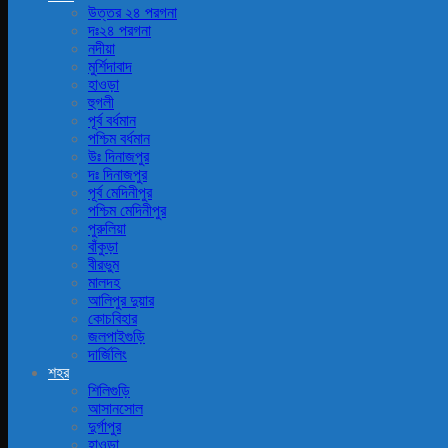
উত্তর ২৪ পরগনা
দঃ২৪ পরগনা
নদীয়া
মুর্শিদাবাদ
হাওড়া
হুগলী
পূর্ব বর্ধমান
পশ্চিম বর্ধমান
উঃ দিনাজপুর
দঃ দিনাজপুর
পূর্ব মেদিনীপুর
পশ্চিম মেদিনীপুর
পুরুলিয়া
বাঁকুড়া
বীরভুম
মালদহ
আলিপুর দুয়ার
কোচবিহার
জলপাইগুড়ি
দার্জিলিং
শহর
শিলিগুড়ি
আসানসোল
দুর্গাপুর
হাওড়া