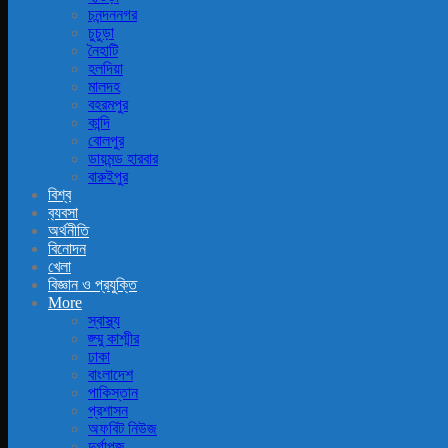
চনন্দননগর
চুচুড়া
নৈহাটি
হলদিয়া
মালদহ
বহরমপুর
কান্দি
বোলপুর
ডায়মন্ড হারবার
বারুইপুর
বিশ্ব
ব‍্যবসা
অর্থনীতি
বিনোদন
খেলা
বিজ্ঞান ও প্রযুক্তি
More
স্বাস্থ্য
জ্ম্মু কাশ্মীর
ঢাকা
বাংলাদেশ
পাকিস্তান
প্রশাসন
অফবিট নিউজ
দুর্গাপূজ