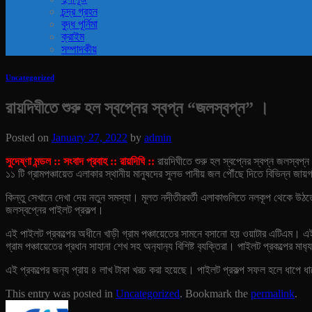
চন্দ্র গ্রহন
বুদ্ধ পূর্নিমা
ক্রাইম
সম্পাদকীয়
Uncategorized
রায়দিঘীতে শুরু হল স্বপ্নের স্বপ্ন “জলস্বপ্ন” ।
Posted on
January 27, 2022
by
admin
সুদেষ্ণা মন্ডল :: সংবাদ প্রবাহ :: রায়দিঘি ::
রায়দিঘীতে শুরু হল স্বপ্নের স্বপ্ন জলস্বপ্
১১ টি গ্রামপঞ্চায়েত এলাকার স্থানীয় মানুষদের সুলভ পানীয় জল পৌঁছে দিতে বিভিন্ন জ
কিন্তু সেখানে দেখা দেয় নতুন সমস্যা। মূলত নদীতীরবর্তী এলাকাগুলিতে নলকূপ থেকে উঠ
জলস্বপ্নের পাইলট প্রকল্প।
এই পাইলট প্রকল্পের অধীনে খাড়ী গ্রাম পঞ্চায়েতের সামনে বসানো হয় ওয়াটার এটিএম। 
গ্রাম পঞ্চায়েতের প্রধান সাহানা শেখ সহ অন‍্যান‍্য বিশিষ্ট ব‍্যক্তিরা। পাইলট প্রকল্পের ম
এই প্রকল্পের জন‍্য প্রায় ৪ লাখ টাকা খরচ করা হয়েছে। পাইলট প্রকল্প সফল হলে ধাপে 
This entry was posted in
Uncategorized
. Bookmark the
permalink
.