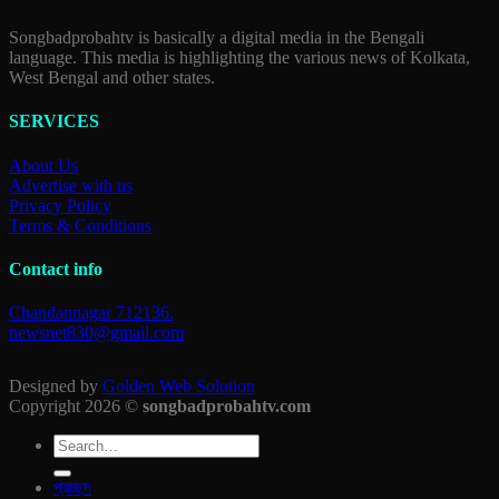
Songbadprobahtv is basically a digital media in the Bengali
language. This media is highlighting the various news of Kolkata,
West Bengal and other states.
SERVICES
About Us
Advertise with us
Privacy Policy
Terms & Conditions
Contact info
Chandannagar 712136.
newsnet830@gmail.com
Designed by
Golden Web Solution
Copyright 2026 ©
songbadprobahtv.com
প্রচ্ছদ