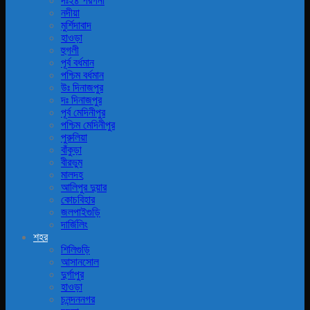
দঃ২৪ পরগনা
নদীয়া
মুর্শিদাবাদ
হাওড়া
হুগলী
পূর্ব বর্ধমান
পশ্চিম বর্ধমান
উঃ দিনাজপুর
দঃ দিনাজপুর
পূর্ব মেদিনীপুর
পশ্চিম মেদিনীপুর
পুরুলিয়া
বাঁকুড়া
বীরভুম
মালদহ
আলিপুর দুয়ার
কোচবিহার
জলপাইগুড়ি
দার্জিলিং
শহর
শিলিগুড়ি
আসানসোল
দুর্গাপুর
হাওড়া
চনন্দননগর