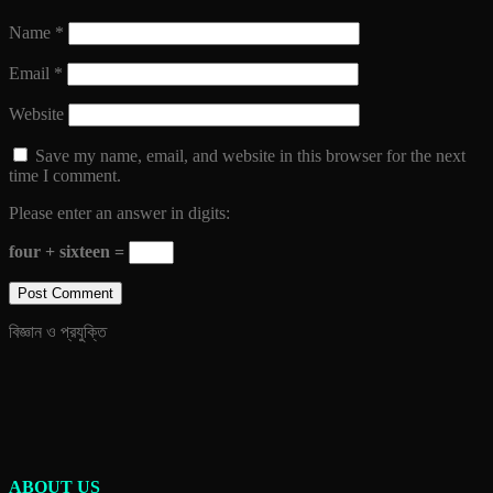
Name
*
Email
*
Website
Save my name, email, and website in this browser for the next
time I comment.
Please enter an answer in digits:
four + sixteen =
বিজ্ঞান ও প্রযুক্তি
ABOUT US