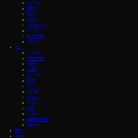
পুরুলিয়া
বাঁকুড়া
বীরভুম
মালদহ
আলিপুর দুয়ার
কোচবিহার
জলপাইগুড়ি
দার্জিলিং
শহর
শিলিগুড়ি
আসানসোল
দুর্গাপুর
হাওড়া
চনন্দননগর
চুচুড়া
নৈহাটি
হলদিয়া
মালদহ
বহরমপুর
কান্দি
বোলপুর
ডায়মন্ড হারবার
বারুইপুর
বিশ্ব
ব‍্যবসা