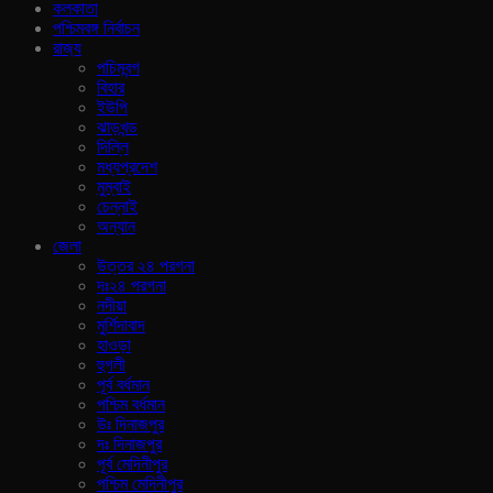
কলকাতা
পশ্চিমবঙ্গ নির্বাচন
রাজ‍্য
পচিমবন্গ
বিহার
ইউপি
ঝাড়খন্ড
দিল্লি
মধ্যপ্রদেশ
মুম্বাই
চেন্নাই
অন্যান
জেলা
উত্তর ২৪ পরগনা
দঃ২৪ পরগনা
নদীয়া
মুর্শিদাবাদ
হাওড়া
হুগলী
পূর্ব বর্ধমান
পশ্চিম বর্ধমান
উঃ দিনাজপুর
দঃ দিনাজপুর
পূর্ব মেদিনীপুর
পশ্চিম মেদিনীপুর