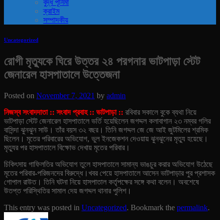
বুদ্ধ পূর্নিমা
ক্রাইম
সম্পাদকীয়
Uncategorized
রোগী মৃত্যুকে ঘিরে উত্তর ২৪ পরগনার ভাটপাড়া স্টেট
জেনারেল হাসপাতালে উত্তেজনা
Posted on
November 7, 2021
by
admin
নিজস্ব সংবাদদাতা :: সংবাদ প্রবাহ :: ভাটপাড়া ::
রবিবার সকালে বুকে ব্যথা নিয়ে
ভাটপাড়া স্টেট জেনারেল হাসপাতালে ভর্তি হয়েছিলেন জগদ্দল কলাবাগান ২৩ নম্বর গলির
বাসিন্দা ঝুনঝুন সাউ। তাঁর বয়স ৩২ বছর। তিনি জগদ্দল জে জে আই জুটমিলের শ্রমিক
ছিলেন। মৃতের পরিবারের অভিযোগ, ভুল ইনজেকশন দেওয়ায় ঝুনঝুনের মৃত্যু হয়েছে।
মৃত্যুর পর হাসপাতালে বিক্ষোভ দেখায় মৃতের পরিবার।
চিকিৎসায় গাফিলতির অভিযোগ তুলে হাসপাতালে সামান্য ভাঙচুর করার অভিযোগ উঠেছে
মৃতের পরিবার-পরিজনদের বিরুদ্ধে।খবর পেয়ে হাসপাতালে আসেন ভাটপাড়ার পুর প্রশাসক
গোপাল রাউত। তিনি ঘটনা নিয়ে হাসপাতাল কর্তৃপক্ষের সঙ্গে কথা বলেন। অবশেষে
উতপ্ত পরিস্থিতির সামাল দেয় জগদ্দল থানার পুলিশ।
This entry was posted in
Uncategorized
. Bookmark the
permalink
.