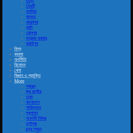
চুচুড়া
নৈহাটি
হলদিয়া
মালদহ
বহরমপুর
কান্দি
বোলপুর
ডায়মন্ড হারবার
বারুইপুর
বিশ্ব
ব‍্যবসা
অর্থনীতি
বিনোদন
খেলা
বিজ্ঞান ও প্রযুক্তি
More
স্বাস্থ্য
জ্ম্মু কাশ্মীর
ঢাকা
বাংলাদেশ
পাকিস্তান
প্রশাসন
অফবিট নিউজ
দুর্গাপূজ
চন্দ্র গ্রহন