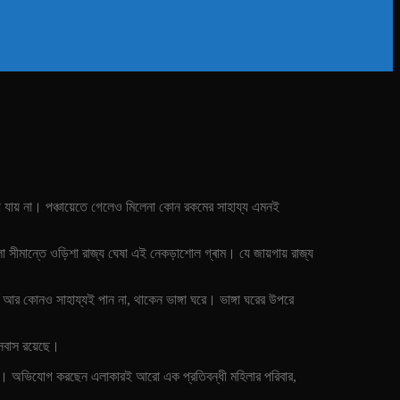
 যায় না। পঞ্চায়েতে গেলেও মিলেনা কোন রকমের সাহায্য এমনই
 সীমান্তে ওড়িশা রাজ্য ঘেষা এই নেকড়াশোল গ্ৰাম। যে জায়গায় রাজ্য
া আর কোনও সাহায্যই পান না, থাকেন ভাঙ্গা ঘরে। ভাঙ্গা ঘরের উপরে
বসবাস রয়েছে।
ই পাননি। অভিযোগ করছেন এলাকারই আরো এক প্রতিবন্ধী মহিলার পরিবার,