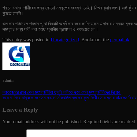
গ্রামে এখনও পানীয়ের জন্য কোনো নলকূপের ব্যবস্থা নেই। নির্ভর কুঁয়ার জল। এই কুঁয়
খুলতে চাননি।
এলাকার পঞ্চায়েত প্রধান পুরো বিষয়টি অস্বীকার করে জানিয়েছেন এলাকায় উন্নয়ন মূলক 
সমস্যার জন্য দায়ী করা হচ্ছে স্থানীয় প্রশাসন ও পঞ্চায়েত কে।
This entry was posted in
Uncategorized
. Bookmark the
permalink
.
admin
বরাতজোরে রক্ষা পেল মৎস্যজীবীরা হুগলি নদীতে ডুবে গেল মৎস্যজীবীদের ট্রলার।
করোনা নিয়ে মানুষকে সচেতন করতে সাঁকরাইল ব্লকের কুলটিকরী তে রাস্তায় নামলেন বিধায়ক
Leave a Reply
Your email address will not be published.
Required fields are marked