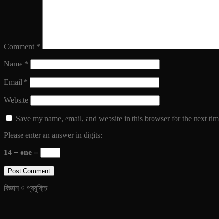
Comment
*
Name
*
Email
*
Website
Save my name, email, and website in this browser for the next ti
Please enter an answer in digits:
14 − one =
বিজ্ঞান ও প্রযুক্তি