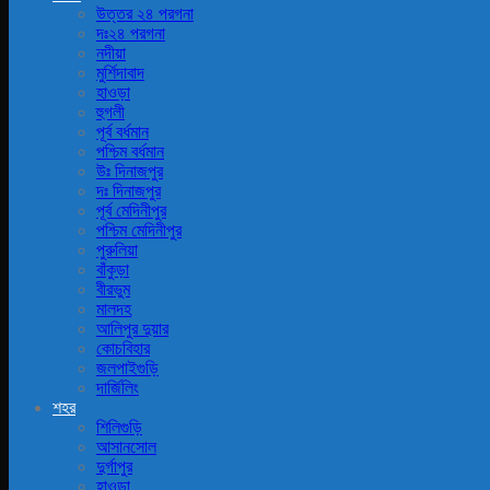
উত্তর ২৪ পরগনা
দঃ২৪ পরগনা
নদীয়া
মুর্শিদাবাদ
হাওড়া
হুগলী
পূর্ব বর্ধমান
পশ্চিম বর্ধমান
উঃ দিনাজপুর
দঃ দিনাজপুর
পূর্ব মেদিনীপুর
পশ্চিম মেদিনীপুর
পুরুলিয়া
বাঁকুড়া
বীরভুম
মালদহ
আলিপুর দুয়ার
কোচবিহার
জলপাইগুড়ি
দার্জিলিং
শহর
শিলিগুড়ি
আসানসোল
দুর্গাপুর
হাওড়া