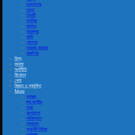
চনন্দননগর
চুচুড়া
নৈহাটি
হলদিয়া
মালদহ
বহরমপুর
কান্দি
বোলপুর
ডায়মন্ড হারবার
বারুইপুর
বিশ্ব
ব‍্যবসা
অর্থনীতি
বিনোদন
খেলা
বিজ্ঞান ও প্রযুক্তি
More
স্বাস্থ্য
জ্ম্মু কাশ্মীর
ঢাকা
বাংলাদেশ
পাকিস্তান
প্রশাসন
অফবিট নিউজ
দুর্গাপূজ