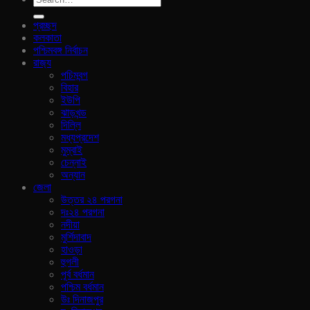
প্রচ্ছদ
কলকাতা
পশ্চিমবঙ্গ নির্বাচন
রাজ‍্য
পচিমবন্গ
বিহার
ইউপি
ঝাড়খন্ড
দিল্লি
মধ্যপ্রদেশ
মুম্বাই
চেন্নাই
অন্যান
জেলা
উত্তর ২৪ পরগনা
দঃ২৪ পরগনা
নদীয়া
মুর্শিদাবাদ
হাওড়া
হুগলী
পূর্ব বর্ধমান
পশ্চিম বর্ধমান
উঃ দিনাজপুর