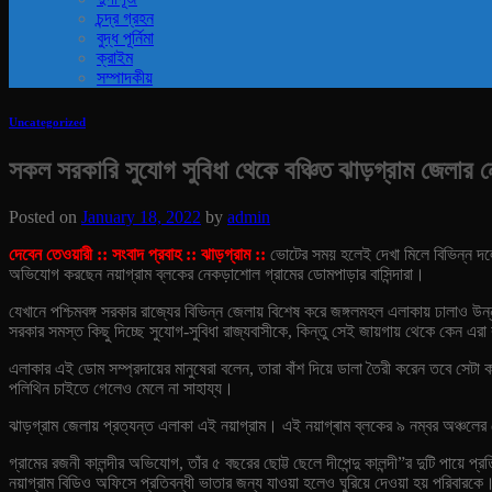
চন্দ্র গ্রহন
বুদ্ধ পূর্নিমা
ক্রাইম
সম্পাদকীয়
Uncategorized
সকল সরকারি সুযোগ সুবিধা থেকে বঞ্চিত ঝাড়গ্রাম জেলা
Posted on
January 18, 2022
by
admin
দেবেন তেওয়ারী :: সংবাদ প্রবাহ :: ঝাড়গ্রাম ::
ভোটের সময় হলেই দেখা মিলে বিভিন্ন দলে
অভিযোগ করছেন নয়াগ্রাম ব্লকের নেকড়াশোল গ্রামের ডোমপাড়ার বাসিন্দারা।
যেখানে পশ্চিমবঙ্গ সরকার রাজ্যের বিভিন্ন জেলায় বিশেষ করে জঙ্গলমহল এলাকায় ঢালাও উন
সরকার সমস্ত কিছু দিচ্ছে সুযোগ-সুবিধা রাজ্যবাসীকে, কিন্তু সেই জায়গায় থেকে কেন এর
এলাকার এই ডোম সম্প্রদায়ের মানুষেরা বলেন, তারা বাঁশ দিয়ে ডালা তৈরী করেন তবে সেট
পলিথিন চাইতে গেলেও মেলে না সাহায্য।
ঝাড়গ্রাম জেলায় প্রত্যন্ত এলাকা এই নয়াগ্রাম। এই নয়াগ্ৰাম ব্লকের ৯ নম্বর অঞ্চ
গ্রামের রজনী কালন্দীর অভিযোগ, তাঁর ৫ বছরের ছোট্ট ছেলে দীপেন্দু কালন্দী”র দুটি পায
নয়াগ্রাম বিডিও অফিসে প্রতিবন্ধী ভাতার জন্য যাওয়া হলেও ঘুরিয়ে দেওয়া হয় পরিবারকে