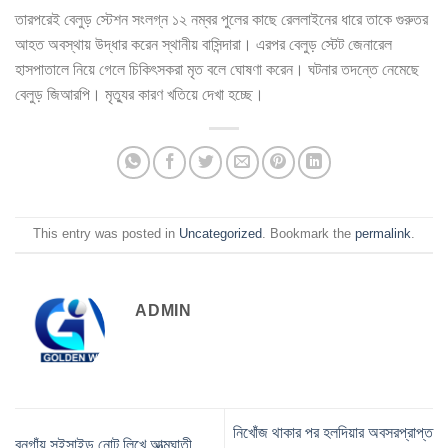
তারপরেই বেলুড় স্টেশন সংলগ্ন ১২ নম্বর পুলের কাছে রেললাইনের ধারে তাকে গুরুতর
আহত অবস্থায় উদ্ধার করেন স্থানীয় বাসিন্দারা। এরপর বেলুড় স্টেট জেনারেল
হাসপাতালে নিয়ে গেলে চিকিৎসকরা মৃত বলে ঘোষণা করেন। ঘটনার তদন্তে নেমেছে
বেলুড় জিআরপি। মৃত্যুর কারণ খতিয়ে দেখা হচ্ছে।
This entry was posted in
Uncategorized
. Bookmark the
permalink
.
ADMIN
নিখোঁজ থাকার পর হলদিয়ার অবসরপ্রাপ্ত
বনগাঁয় সুইসাইড নোট লিখে আত্মঘাতী