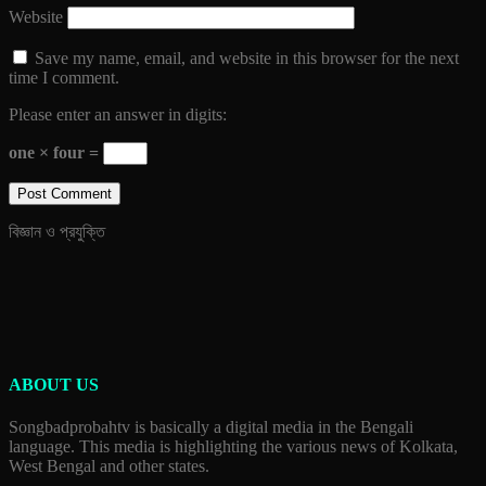
Website
Save my name, email, and website in this browser for the next
time I comment.
Please enter an answer in digits:
one × four =
বিজ্ঞান ও প্রযুক্তি
ABOUT US
Songbadprobahtv is basically a digital media in the Bengali
language. This media is highlighting the various news of Kolkata,
West Bengal and other states.