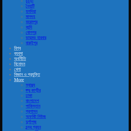
চুচুড়া
নৈহাটি
হলদিয়া
মালদহ
বহরমপুর
কান্দি
বোলপুর
ডায়মন্ড হারবার
বারুইপুর
বিশ্ব
ব‍্যবসা
অর্থনীতি
বিনোদন
খেলা
বিজ্ঞান ও প্রযুক্তি
More
স্বাস্থ্য
জ্ম্মু কাশ্মীর
ঢাকা
বাংলাদেশ
পাকিস্তান
প্রশাসন
অফবিট নিউজ
দুর্গাপূজ
চন্দ্র গ্রহন