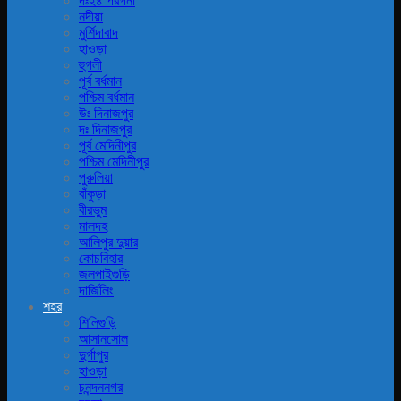
দঃ২৪ পরগনা
নদীয়া
মুর্শিদাবাদ
হাওড়া
হুগলী
পূর্ব বর্ধমান
পশ্চিম বর্ধমান
উঃ দিনাজপুর
দঃ দিনাজপুর
পূর্ব মেদিনীপুর
পশ্চিম মেদিনীপুর
পুরুলিয়া
বাঁকুড়া
বীরভুম
মালদহ
আলিপুর দুয়ার
কোচবিহার
জলপাইগুড়ি
দার্জিলিং
শহর
শিলিগুড়ি
আসানসোল
দুর্গাপুর
হাওড়া
চনন্দননগর