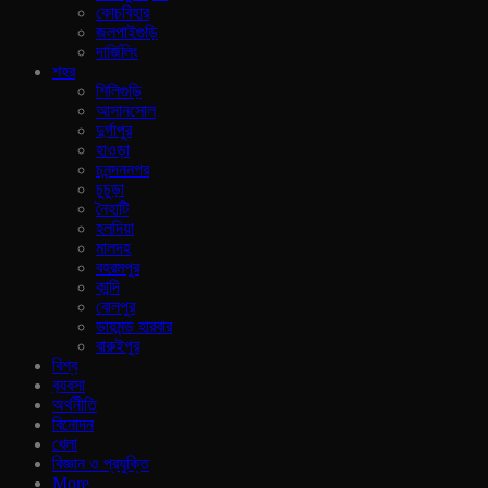
কোচবিহার
জলপাইগুড়ি
দার্জিলিং
শহর
শিলিগুড়ি
আসানসোল
দুর্গাপুর
হাওড়া
চনন্দননগর
চুচুড়া
নৈহাটি
হলদিয়া
মালদহ
বহরমপুর
কান্দি
বোলপুর
ডায়মন্ড হারবার
বারুইপুর
বিশ্ব
ব‍্যবসা
অর্থনীতি
বিনোদন
খেলা
বিজ্ঞান ও প্রযুক্তি
More