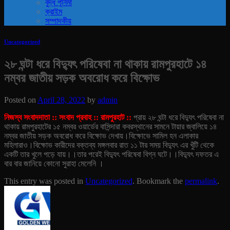
বুদ্ধ পূর্নিমা
ক্রাইম
সম্পাদকীয়
Uncategorized
২৮ ঘন্টা ধরে বিদ্যুৎ পরিষেবা না থাকায় রামপুরহাটে ১৪
নম্বর জাতীয় সড়ক অবরোধ করে বিক্ষোভ
Posted on
April 28, 2022
by
admin
নিজস্ব সংবাদদাতা :: সংবাদ প্রবাহ :: রামপুরহাট ::
প্রায় ২৮ ঘন্টা ধরে বিদ্যুৎ পরিষেবা না
থাকায় রামপুরহাটের ১৫ নম্বর ওয়ার্ডের বাসিন্দারা কবরস্থানের সামনে টায়ার জ্বালিয়ে ১৪
নম্বর জাতীয় সড়ক অবরোধ করে বিক্ষোভ দেখায়।
বিক্ষোভে সামিল হন এলাকার
মহিলারাও।বিক্ষোভ কারীদের বক্তব্য মঙ্গলবার রাত ১১ টার সময় বিদ্যুৎ এর খুঁটি থেকে
একটি তার খুলে পড়ে যায়।।তার পরেই বিদ্যুৎ পরিষেবা বিগ্ন ঘটে।।বিদ্যুৎ দফতর এ
বার বার জানিয়ে কোনো সুরাহা মেলেনি ।
This entry was posted in
Uncategorized
. Bookmark the
permalink
.