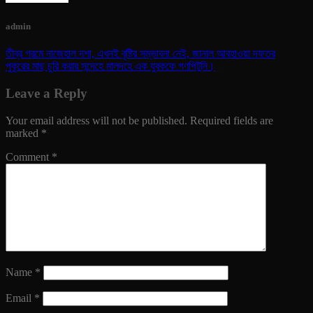
admin
তীব্র গরমে নাজেহাল দশা, এখনই বৃষ্টির সম্ভাবনা নেই, জানাল আবহাওয়া দফতর
পুকুরের মাছ চুরি করার সন্দেহে মালদহে এক যুবককে গণপিটুনি।
Leave a Reply
Your email address will not be published.
Required fields are
marked
*
Comment
*
Name
*
Email
*