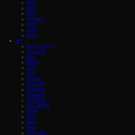
ইউপি
ঝাড়খন্ড
দিল্লি
মধ্যপ্রদেশ
মুম্বাই
চেন্নাই
অন্যান
জেলা
উত্তর ২৪ পরগনা
দঃ২৪ পরগনা
নদীয়া
মুর্শিদাবাদ
হাওড়া
হুগলী
পূর্ব বর্ধমান
পশ্চিম বর্ধমান
উঃ দিনাজপুর
দঃ দিনাজপুর
পূর্ব মেদিনীপুর
পশ্চিম মেদিনীপুর
পুরুলিয়া
বাঁকুড়া
বীরভুম
মালদহ
আলিপুর দুয়ার