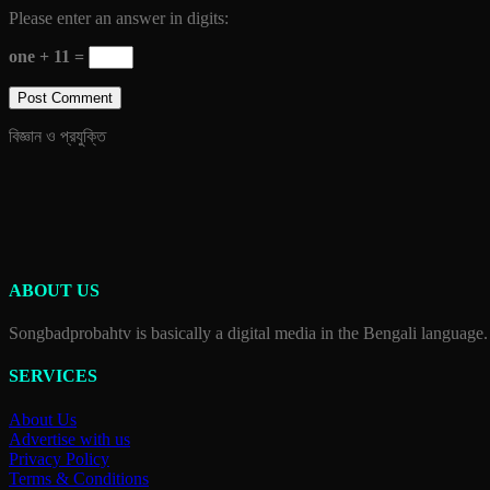
Please enter an answer in digits:
one + 11 =
বিজ্ঞান ও প্রযুক্তি
ABOUT US
Songbadprobahtv is basically a digital media in the Bengali language.
SERVICES
About Us
Advertise with us
Privacy Policy
Terms & Conditions