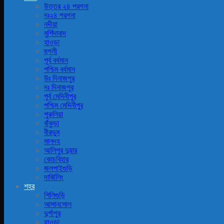
উত্তর ২৪ পরগনা
দঃ২৪ পরগনা
নদীয়া
মুর্শিদাবাদ
হাওড়া
হুগলী
পূর্ব বর্ধমান
পশ্চিম বর্ধমান
উঃ দিনাজপুর
দঃ দিনাজপুর
পূর্ব মেদিনীপুর
পশ্চিম মেদিনীপুর
পুরুলিয়া
বাঁকুড়া
বীরভুম
মালদহ
আলিপুর দুয়ার
কোচবিহার
জলপাইগুড়ি
দার্জিলিং
শহর
শিলিগুড়ি
আসানসোল
দুর্গাপুর
হাওড়া