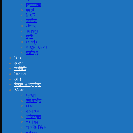
চনন্দননগর
চুচুড়া
নৈহাটি
হলদিয়া
মালদহ
বহরমপুর
কান্দি
বোলপুর
ডায়মন্ড হারবার
বারুইপুর
বিশ্ব
ব‍্যবসা
অর্থনীতি
বিনোদন
খেলা
বিজ্ঞান ও প্রযুক্তি
More
স্বাস্থ্য
জ্ম্মু কাশ্মীর
ঢাকা
বাংলাদেশ
পাকিস্তান
প্রশাসন
অফবিট নিউজ
দুর্গাপূজ