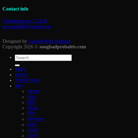
Contact info
Chandannagar 712136.
newsnet830@gmail.com
Designed by
Golden Web Solution
Copyright 2026 ©
songbadprobahtv.com
প্রচ্ছদ
কলকাতা
পশ্চিমবঙ্গ নির্বাচন
রাজ‍্য
পচিমবন্গ
বিহার
ইউপি
ঝাড়খন্ড
দিল্লি
মধ্যপ্রদেশ
মুম্বাই
চেন্নাই
অন্যান