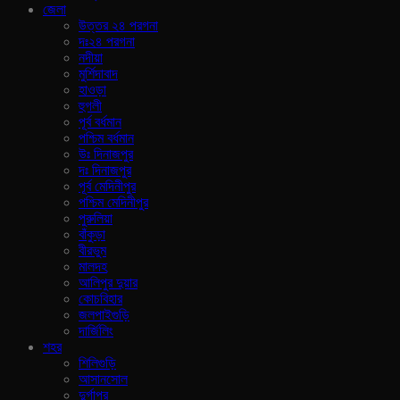
জেলা
উত্তর ২৪ পরগনা
দঃ২৪ পরগনা
নদীয়া
মুর্শিদাবাদ
হাওড়া
হুগলী
পূর্ব বর্ধমান
পশ্চিম বর্ধমান
উঃ দিনাজপুর
দঃ দিনাজপুর
পূর্ব মেদিনীপুর
পশ্চিম মেদিনীপুর
পুরুলিয়া
বাঁকুড়া
বীরভুম
মালদহ
আলিপুর দুয়ার
কোচবিহার
জলপাইগুড়ি
দার্জিলিং
শহর
শিলিগুড়ি
আসানসোল
দুর্গাপুর