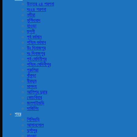
উত্তর ২৪ পরগনা
দঃ২৪ পরগনা
নদীয়া
মুর্শিদাবাদ
হাওড়া
হুগলী
পূর্ব বর্ধমান
পশ্চিম বর্ধমান
উঃ দিনাজপুর
দঃ দিনাজপুর
পূর্ব মেদিনীপুর
পশ্চিম মেদিনীপুর
পুরুলিয়া
বাঁকুড়া
বীরভুম
মালদহ
আলিপুর দুয়ার
কোচবিহার
জলপাইগুড়ি
দার্জিলিং
শহর
শিলিগুড়ি
আসানসোল
দুর্গাপুর
হাওড়া