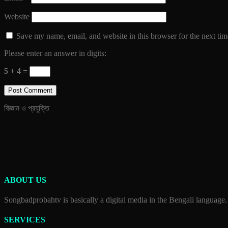
Website
Save my name, email, and website in this browser for the next ti
Please enter an answer in digits:
5 + 4 =
বিজ্ঞান ও প্রযুক্তি
ABOUT US
Songbadprobahtv is basically a digital media in the Bengali language.
SERVICES