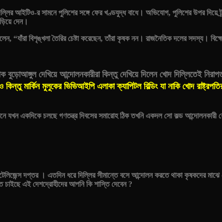
্লির আইটিও-র সামনে পুলিশের সঙ্গে ফের খণ্ডযুদ্ধ বাধে। অভিযোগ, পুলিশের উপর দিয়ে ট্র
ড়িয়ে দেন।
ন, “যাঁরা বিশৃঙ্খলা তৈরির চেষ্টা করেছেন, তাঁরা কৃষক নন। রাজনৈতিক দলের সদস্য। বি
ক বুড়োআঙ্গুল দেখিয়ে আন্দোলনকারীরা কিন্তু দেখিয়ে দিলেন খোদ দিল্লিতেই নি
 কিন্তু মার্কিন মুলুকের ভিভিআইপি এলাকা ক্যাপিটল বিল্ডিং যা নাকি খোদ রাষ্ট্র
য মেনে যখন একদিকে চলছে গণতন্ত্র দিবসের সমারোহ ঠিক তখনি একদল সো কল্ড আন্দোলনকারী
েলিজেন্স দপ্তর । এতদিন ধরে দিল্লির সীমান্তে বসে আন্দোলন করতে থাকা কৃষকদের মাঝে
ানতে চাইছে এই দেশদ্রোহীদের আপনি কি শাস্তি দেবেন ?