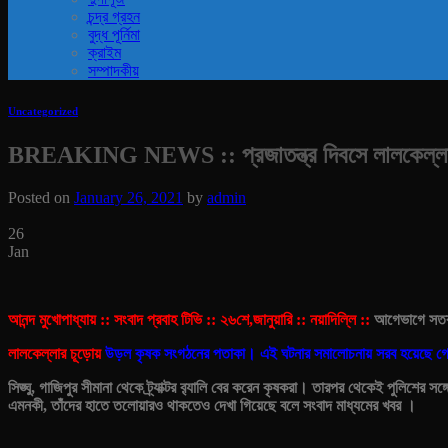
চন্দ্র গ্রহন
বুদ্ধ পূর্নিমা
ক্রাইম
সম্পাদকীয়
Uncategorized
BREAKING NEWS :: প্রজাতন্ত্র দিবসে লালকেল্লায় উ
Posted on
January 26, 2021
by
admin
26
Jan
আনন্দ মুখোপাধ্যায় :: সংবাদ প্রবাহ টিভি :: ২৬শে,জানুয়ারি :: নয়াদিল্লি ::
আগেভাগে সতর্
লালকেল্লার চূড়োয়
উড়ল কৃষক সংগঠনের পতাকা। এই ঘটনার সমালোচনায় সরব হয়েছে গ
সিঙ্ঘু, গাজিপুর সীমানা থেকে ট্র্যাক্টর ব়্যালি বের করেন কৃষকরা। তারপর থেকেই পুলিশের
এমনকী, তাঁদের হাতে তলোয়ারও থাকতেও দেখা গিয়েছে বলে সংবাদ মাধ্যমের খবর ।