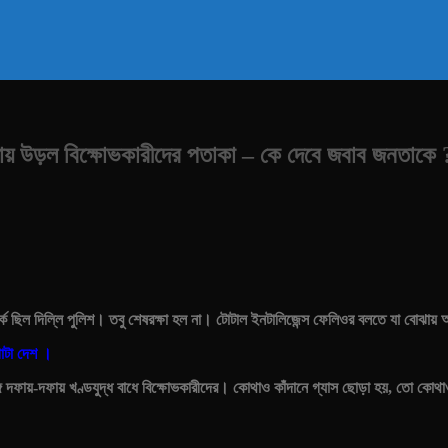
ড়ল বিক্ষোভকারীদের পতাকা – কে দেবে জবাব জনতাকে 
ক ছিল দিল্লি পুলিশ। তবু শেষরক্ষা হল না। টোটাল ইনটালিজেন্স ফেলিওর বলতে যা বোঝায়
োটা দেশ ।
 সঙ্গে দফায়-দফায় খণ্ডযুদ্ধ বাধে বিক্ষোভকারীদের। কোথাও কাঁদানে গ্যাস ছোড়া হয়, তো 