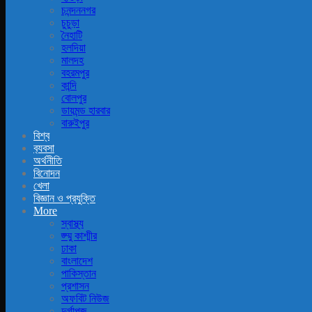
চনন্দননগর
চুচুড়া
নৈহাটি
হলদিয়া
মালদহ
বহরমপুর
কান্দি
বোলপুর
ডায়মন্ড হারবার
বারুইপুর
বিশ্ব
ব‍্যবসা
অর্থনীতি
বিনোদন
খেলা
বিজ্ঞান ও প্রযুক্তি
More
স্বাস্থ্য
জ্ম্মু কাশ্মীর
ঢাকা
বাংলাদেশ
পাকিস্তান
প্রশাসন
অফবিট নিউজ
দুর্গাপূজ