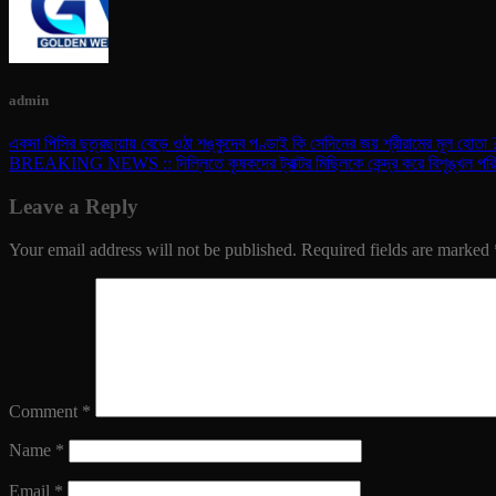
admin
একদা পিসির ছত্রছায়ায় বেড়ে ওঠা শঙ্কুদেব পণ্ডাই কি সেদিনের জয় শ্রীরামের মূল হোতা 
BREAKING NEWS :: দিল্লিতে কৃষকদের ট্রাক্টর মিছিলকে কেন্দ্র করে বিশৃঙ্খল পরিস্থ
Leave a Reply
Your email address will not be published.
Required fields are marked
Comment
*
Name
*
Email
*