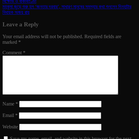
বিক্ষোভ ও বাকবিতণ্ডা
মহকুমা জুড়ে শুরু হল ‘জনতার দরবার’, সাধারণ মানুষের সমস্যার কথা শুনলেন দিনহাটার
বিধায়ক অজয় রায়
Leave a Reply
Your email address will not be published.
Required fields are
marked
*
Comment
*
Name
*
Email
*
Website
Save my name, email, and website in this browser for the next