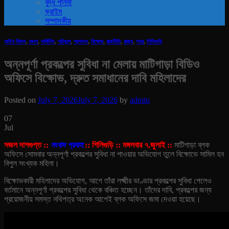
বুদ্ধ পূর্নিমা
ক্রাইম
সম্পাদকীয়
আইন বিভাগ
,
জেলা
,
দার্জিলিং
,
পচিমবন্গ
,
প্রশাসন
,
বিক্ষোভ
,
রাজনীতি
,
রাজ‍্য
,
শহর
,
শিলিগুড়ি
অন্নপূর্ণা প্রকল্পের সুবিধা না মেলায় মাটিগাড়া বিডিও
অফিসে বিক্ষোভ, দ্রুত সমাধানের দাবি মহিলাদের
Posted on
July 7, 2026
July 7, 2026
by
admin
07
Jul
সজল দাশগুপ্ত ::
সংবাদ প্রবাহ
:: শিলিগুড়ি :: মঙ্গলবার ৭,জুলাই ::
মাটিগাড়া ব্লক
অফিসে সোমবার অন্নপূর্ণা প্রকল্পের সুবিধা না পাওয়ার অভিযোগ তুলে বিক্ষোভে সামিল হন
বিপুল সংখ্যক মহিলা।
বিক্ষোভকারী মহিলাদের অভিযোগ, আগে তাঁরা লক্ষ্মীর ভাণ্ডার প্রকল্পের সুবিধা পেলেও
বর্তমানে অন্নপূর্ণা প্রকল্পের সুবিধা থেকে বঞ্চিত হচ্ছেন। তাঁদের দাবি, প্রকল্পের জন্য
প্রয়োজনীয় সমস্ত নথিপত্র অনেক আগেই ব্লক অফিসে জমা দেওয়া হয়েছে।