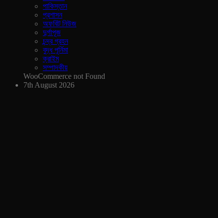
পাকিস্তান
প্রশাসন
অফবিট নিউজ
দুর্গাপূজ
চন্দ্র গ্রহন
বুদ্ধ পূর্নিমা
ক্রাইম
সম্পাদকীয়
WooCommerce not Found
7th August 2026