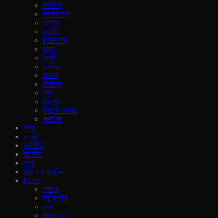
শিলিগুড়ি
আসানসোল
দুর্গাপুর
হাওড়া
চনন্দননগর
চুচুড়া
নৈহাটি
হলদিয়া
মালদহ
বহরমপুর
কান্দি
বোলপুর
ডায়মন্ড হারবার
বারুইপুর
বিশ্ব
ব‍্যবসা
অর্থনীতি
বিনোদন
খেলা
বিজ্ঞান ও প্রযুক্তি
More
স্বাস্থ্য
জ্ম্মু কাশ্মীর
ঢাকা
বাংলাদেশ