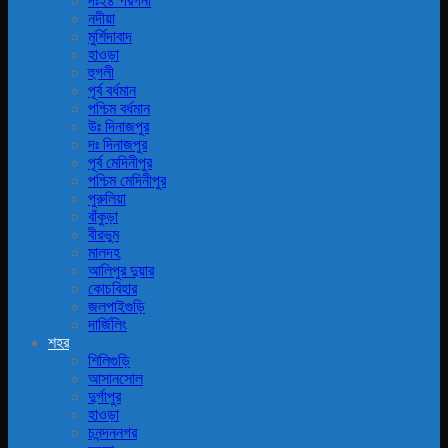
দঃ২৪ পরগনা
নদীয়া
মুর্শিদাবাদ
হাওড়া
হুগলী
পূর্ব বর্ধমান
পশ্চিম বর্ধমান
উঃ দিনাজপুর
দঃ দিনাজপুর
পূর্ব মেদিনীপুর
পশ্চিম মেদিনীপুর
পুরুলিয়া
বাঁকুড়া
বীরভুম
মালদহ
আলিপুর দুয়ার
কোচবিহার
জলপাইগুড়ি
দার্জিলিং
শহর
শিলিগুড়ি
আসানসোল
দুর্গাপুর
হাওড়া
চনন্দননগর