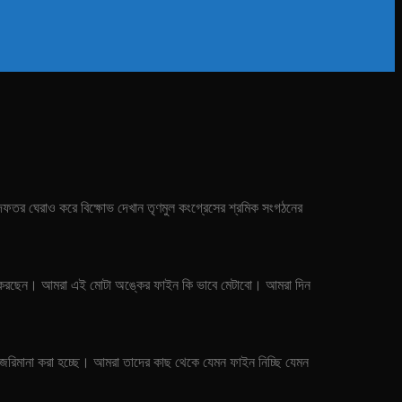
র দফতর ঘেরাও করে বিক্ষোভ দেখান তৃণমুল কংগ্রেসের শ্রমিক সংগঠনের
না করছেন। আমরা এই মোটা অঙ্কের ফাইন কি ভাবে মেটাবো। আমরা দিন
এই জরিমানা করা হচ্ছে। আমরা তাদের কাছ থেকে যেমন ফাইন নিচ্ছি যেমন