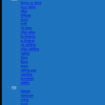
উত্তর ২৪ পরগনা
দঃ২৪ পরগনা
নদীয়া
মুর্শিদাবাদ
হাওড়া
হুগলী
পূর্ব বর্ধমান
পশ্চিম বর্ধমান
উঃ দিনাজপুর
দঃ দিনাজপুর
পূর্ব মেদিনীপুর
পশ্চিম মেদিনীপুর
পুরুলিয়া
বাঁকুড়া
বীরভুম
মালদহ
আলিপুর দুয়ার
কোচবিহার
জলপাইগুড়ি
দার্জিলিং
শহর
শিলিগুড়ি
আসানসোল
দুর্গাপুর
হাওড়া