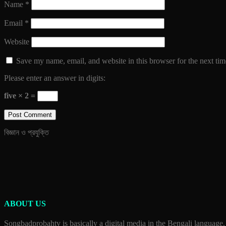
Name
*
Email
*
Website
Save my name, email, and website in this browser for the next ti
Please enter an answer in digits:
five × 2 =
বিজ্ঞান ও প্রযুক্তি
ABOUT US
Songbadprobahtv is basically a digital media in the Bengali language.