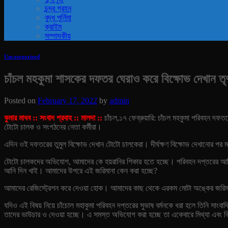
চন্দ্র গ্রহন
বুদ্ধ পূর্নিমা
ক্রাইম
সম্পাদকীয়
Uncategorized
চাঁচল মহকুমা শাসকের দফতর ঘেরাও করে বিক্ষোভ দেখান তৃ
Posted on
February 17, 2022
by
admin
কুমার মাধব :: সংবাদ প্রবাহ :: মালদা ::
চাঁচল,১৭ ফেব্রুয়ারি: চাঁচল মহকুমা পরিবহন দফ
টোটো চালক ও সংগঠনের নেতা কর্মীরা।
এদিন ওই দফতরের তুমুল বিক্ষোভ দেখান টোটো চালকেরা। দীর্ঘক্ষণ বিক্ষোভ দেখানোর পর
টোটো চালকদের অভিযোগ, আমাদের কে হয়রানির শিকার হতে হচ্ছে। পরিবহন দপ্তরের আধ
আনি দিন খাই। আমাদের উপরে এই জরিমানা কেন করা হচ্ছে?
আমাদের রেজিস্ট্রেশন করে দেওয়া হোক। আমাদের কাছ থেকে এরকম মোটা অঙ্কের জরিমান
যদিও এই বিষয় নিয়ে চাঁচোল মহাকুমা পরিবহন দপ্তরের সুভাষ বর্মনকে ধরা হলে তিনি সাং
তাদের ভাউচার ও দেওয়া হচ্ছে। এ সমস্ত অভিযোগ করা হচ্ছে তা একেবারে মিথ্যা এবং 