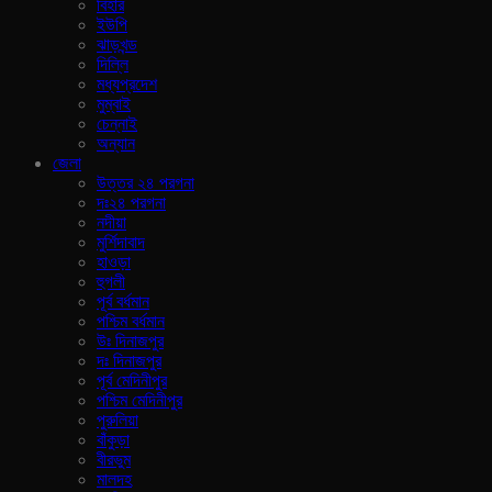
বিহার
ইউপি
ঝাড়খন্ড
দিল্লি
মধ্যপ্রদেশ
মুম্বাই
চেন্নাই
অন্যান
জেলা
উত্তর ২৪ পরগনা
দঃ২৪ পরগনা
নদীয়া
মুর্শিদাবাদ
হাওড়া
হুগলী
পূর্ব বর্ধমান
পশ্চিম বর্ধমান
উঃ দিনাজপুর
দঃ দিনাজপুর
পূর্ব মেদিনীপুর
পশ্চিম মেদিনীপুর
পুরুলিয়া
বাঁকুড়া
বীরভুম
মালদহ