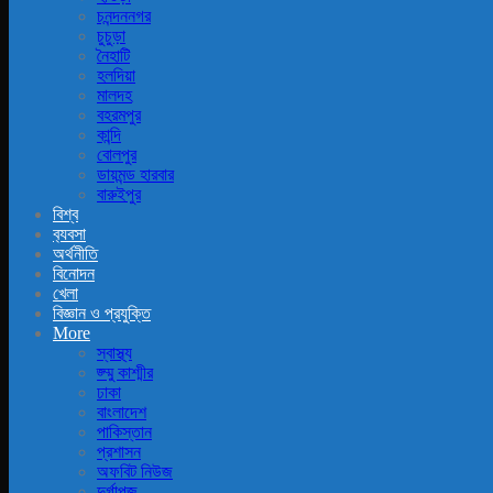
চনন্দননগর
চুচুড়া
নৈহাটি
হলদিয়া
মালদহ
বহরমপুর
কান্দি
বোলপুর
ডায়মন্ড হারবার
বারুইপুর
বিশ্ব
ব‍্যবসা
অর্থনীতি
বিনোদন
খেলা
বিজ্ঞান ও প্রযুক্তি
More
স্বাস্থ্য
জ্ম্মু কাশ্মীর
ঢাকা
বাংলাদেশ
পাকিস্তান
প্রশাসন
অফবিট নিউজ
দুর্গাপূজ