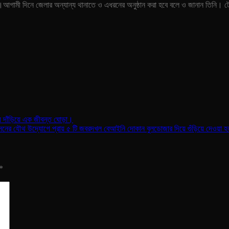
ে।আগামী দিনে জেলার অন্যান্য থানাতে ও এধরনের অনুষ্ঠান করা হবে বলে ও জানান তিনি। টে
য়ে দাঁড়িয়ে এক জীবন্ত ঘোড়া।
শাসনের যৌথ উদ্যোগে প্রায় ৫ টি জবরদখল বেআইনি দোকান বুলডোজার দিয়ে গুঁড়িয়ে দেওয়া 
*