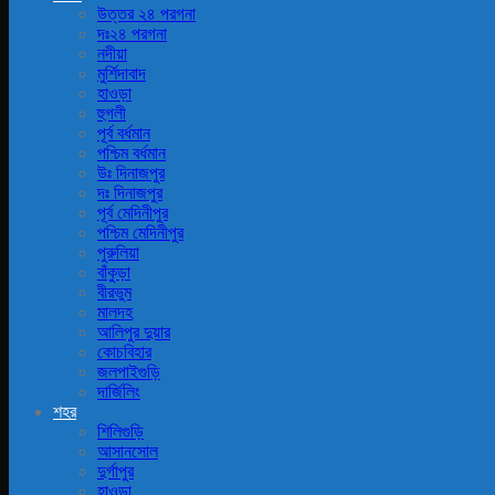
উত্তর ২৪ পরগনা
দঃ২৪ পরগনা
নদীয়া
মুর্শিদাবাদ
হাওড়া
হুগলী
পূর্ব বর্ধমান
পশ্চিম বর্ধমান
উঃ দিনাজপুর
দঃ দিনাজপুর
পূর্ব মেদিনীপুর
পশ্চিম মেদিনীপুর
পুরুলিয়া
বাঁকুড়া
বীরভুম
মালদহ
আলিপুর দুয়ার
কোচবিহার
জলপাইগুড়ি
দার্জিলিং
শহর
শিলিগুড়ি
আসানসোল
দুর্গাপুর
হাওড়া