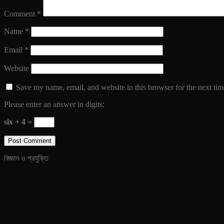
Comment
*
Name
*
Email
*
Website
Save my name, email, and website in this browser for the next ti
Please enter an answer in digits:
six + 4 =
বিজ্ঞান ও প্রযুক্তি