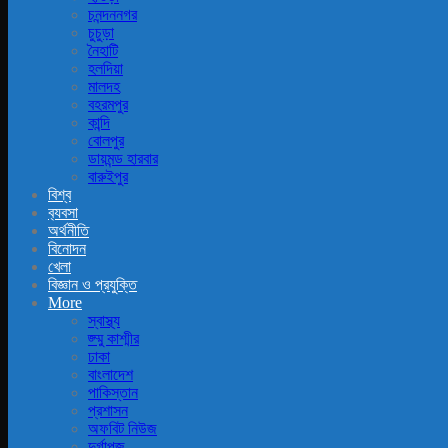
চনন্দননগর
চুচুড়া
নৈহাটি
হলদিয়া
মালদহ
বহরমপুর
কান্দি
বোলপুর
ডায়মন্ড হারবার
বারুইপুর
বিশ্ব
ব‍্যবসা
অর্থনীতি
বিনোদন
খেলা
বিজ্ঞান ও প্রযুক্তি
More
স্বাস্থ্য
জ্ম্মু কাশ্মীর
ঢাকা
বাংলাদেশ
পাকিস্তান
প্রশাসন
অফবিট নিউজ
দুর্গাপূজ