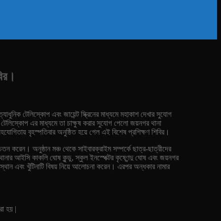
বির।
ধুনিক টেলিস্কোপ এবং জায়েন্ট স্ক্রিনের মাধ্যমে মহাকাশ দেখার সুযোগ
ুনিক টেলিস্কোপ এর মাধ্যমে তা চাক্ষুষ করার সুযোগ পেলো জয়নগর থানা
যোগিতায় বৃহস্পতিবার অনুষ্ঠিত হয়ে গেল এই বিশেষ প্রশিক্ষণ শিবির।
ে সচেতন করেন। অনুষ্ঠান মঞ্চ থেকে সাইবারক্রাইম সম্পর্কে ছাত্র-ছাত্রীদের
থানার আইসি কাকলি ঘোষ কুন্ডু, স্কুল ইনস্পেক্টর কৃষ্ণেন্দু ঘোষ এবং জয়নগর
ের অবস্থান এবং খুঁটিনাটি বিষয় নিয়ে আলোচনা করেন। এরপর অন্ধকার নামার
রা হয় |