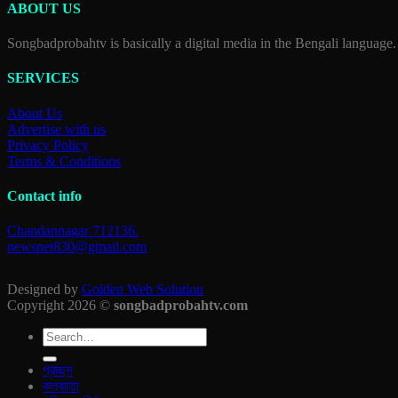
ABOUT US
Songbadprobahtv is basically a digital media in the Bengali language.
SERVICES
About Us
Advertise with us
Privacy Policy
Terms & Conditions
Contact info
Chandannagar 712136.
newsnet830@gmail.com
Designed by
Golden Web Solution
Copyright 2026 ©
songbadprobahtv.com
প্রচ্ছদ
কলকাতা