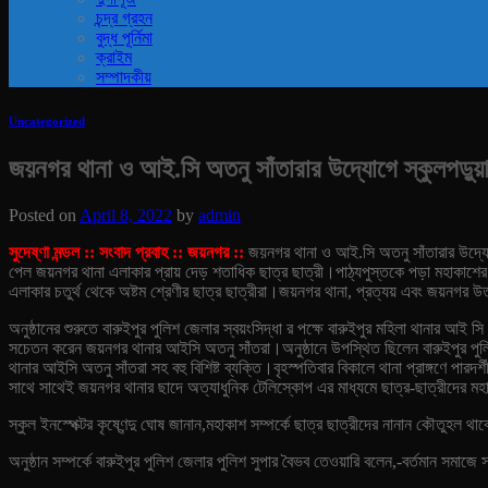
চন্দ্র গ্রহন
বুদ্ধ পূর্নিমা
ক্রাইম
সম্পাদকীয়
Uncategorized
জয়নগর থানা ও আই.সি অতনু সাঁতারার উদ্যোগে স্কুলপড়ুয়
Posted on
April 8, 2022
by
admin
সুদেষ্ণা মন্ডল :: সংবাদ প্রবাহ :: জয়নগর ::
জয়নগর থানা ও আই.সি অতনু সাঁতারার উদ্যোগে 
পেল জয়নগর থানা এলাকার প্রায় দেড় শতাধিক ছাত্র ছাত্রী।
পাঠ্যপুস্তকে পড়া মহাকাশের 
এলাকার চতুর্থ থেকে অষ্টম শ্রেণীর ছাত্র ছাত্রীরা।
জয়নগর থানা, প্রত্যয় এবং জয়নগর উত
অনুষ্ঠানের শুরুতে বারুইপুর পুলিশ জেলার স্বয়ংসিদ্ধা র পক্ষে বারুইপুর মহিলা থানার আই সি 
সচেতন করেন জয়নগর থানার আইসি অতনু সাঁতরা।
অনুষ্ঠানে উপস্থিত ছিলেন বারুইপুর পুল
থানার আইসি অতনু সাঁতরা সহ বহু বিশিষ্ট ব্যক্তি।
বৃহস্পতিবার বিকালে থানা প্রাঙ্গণে পারদ
সাথে সাথেই জয়নগর থানার ছাদে অত্যাধুনিক টেলিস্কোপ এর মাধ্যমে ছাত্র-ছাত্রীদের ম
স্কুল ইনস্পেক্টর কৃষ্ণেন্দু ঘোষ জানান,মহাকাশ সম্পর্কে ছাত্র ছাত্রীদের নানান কৌতু
অনুষ্ঠান সম্পর্কে বারুইপুর পুলিশ জেলার পুলিশ সুপার বৈভব তেওয়ারি বলেন,-বর্তমান সমাজে