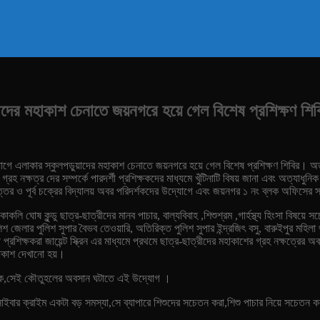
াদের মহাকাশ চেনাতে জয়নগরে হয়ে গেল বিশেষ প্রশিক্ষণ শি
এলাকার স্কুলপড়ুয়াদের মহাকাশ চেনাতে জয়নগরে হয়ে গেল বিশেষ প্রশিক্ষণ শিবির। অত্যা
গ্রহ নক্ষত্র দের সম্পর্কে পারদর্শী প্রশিক্ষকদের মাধ্যমে খুঁটিনাটি বিষয় জানা এবং অত্যাধ
্তর ও পূর্ব চক্রের বিদ্যালয় অবর পরিদর্শকদের উদ্যোগে এবং জয়নগর ১ নং ব্লক অফিসের সহ
কাকলি ঘোষ কুন্ডু ছাত্র-ছাত্রীদের মানব পাচার, বাল্যবিবাহ ,শিশুশ্রম ,গার্হস্থ্য হিংসা বিষয়
িশ জেলার পুলিশ সুপার বৈভব তেওয়ারি, অতিরিক্ত পুলিশ সুপার ইন্দ্রজিৎ বসু, বারুইপুর মহিলা 
র্শী প্রশিক্ষকরা জায়েন্ট স্ক্রিন এর মাধ্যমে প্রথমে ছাত্র-ছাত্রীদের মহাকাশের গ্রহ নক্ষত্র
হাকাশ দেখানো হয়।
হল থাকে,সেই কৌতুহলের অবসান ঘটাতে এই উদ্যোগ ।
 সাইবার ক্রাইম একটা বড় সমস্যা,সে ব্যাপারে শিশুদের সচেতন করা,শিশু পাচার নিয়ে সচেতন ক