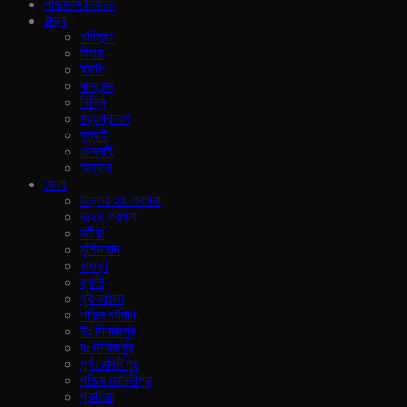
পশ্চিমবঙ্গ নির্বাচন
রাজ‍্য
পচিমবন্গ
বিহার
ইউপি
ঝাড়খন্ড
দিল্লি
মধ্যপ্রদেশ
মুম্বাই
চেন্নাই
অন্যান
জেলা
উত্তর ২৪ পরগনা
দঃ২৪ পরগনা
নদীয়া
মুর্শিদাবাদ
হাওড়া
হুগলী
পূর্ব বর্ধমান
পশ্চিম বর্ধমান
উঃ দিনাজপুর
দঃ দিনাজপুর
পূর্ব মেদিনীপুর
পশ্চিম মেদিনীপুর
পুরুলিয়া