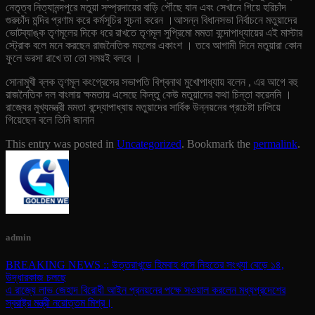
নেতৃত্ব নিত্যানন্দপুরে মতুয়া সম্প্রদায়ের বাড়ি পৌঁছে যান এবং সেখানে গিয়ে হরিচাঁদ
গুরুচাঁদ মন্দির প্রণাম করে কর্মসূচির সূচনা করেন ।আসন্ন বিধানসভা নির্বাচনে মতুয়াদের
ভোটব্যাঙ্ক তৃণমূলের দিকে ধরে রাখতে তৃণমূল সুপ্রিমো মমতা বন্দোপাধ্যায়ের এই মাস্টার
স্ট্রোক বলে মনে করছেন রাজনৈতিক মহলের একাংশ । তবে আগামী দিনে মতুয়ারা কোন
ফুলে ভরসা রাখে তা তো সময়ই বলবে ।
সোনামুখী ব্লক তৃণমূল কংগ্রেসের সভাপতি বিশ্বনাথ মুখোপাধ্যায় বলেন , এর আগে বহু
রাজনৈতিক দল বাংলায় ক্ষমতায় এসেছে কিন্তু কেউ মতুয়াদের কথা চিন্তা করেননি ।
রাজ্যের মুখ্যমন্ত্রী মমতা বন্দ্যোপাধ্যায় মতুয়াদের সার্বিক উন্নয়নের প্রচেষ্টা চালিয়ে
গিয়েছেন বলে তিনি জানান
This entry was posted in
Uncategorized
. Bookmark the
permalink
.
admin
BREAKING NEWS :: উত্তরাখন্ডে হিমবাহ ধসে নিহতের সংখ্যা বেড়ে ১৪,
উদ্ধারকাজ চলছে
এ রাজ্যে লাভ জেহাদ বিরোধী আইন প্রনয়নের পক্ষে সওয়াল করলেন মধ্যপ্রদেশের
স্বরাষ্ট্র মন্ত্রী নরোত্তম মিশ্র।