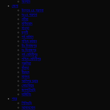
অন্যান
জেলা
উত্তর ২৪ পরগনা
দঃ২৪ পরগনা
নদীয়া
মুর্শিদাবাদ
হাওড়া
হুগলী
পূর্ব বর্ধমান
পশ্চিম বর্ধমান
উঃ দিনাজপুর
দঃ দিনাজপুর
পূর্ব মেদিনীপুর
পশ্চিম মেদিনীপুর
পুরুলিয়া
বাঁকুড়া
বীরভুম
মালদহ
আলিপুর দুয়ার
কোচবিহার
জলপাইগুড়ি
দার্জিলিং
শহর
শিলিগুড়ি
আসানসোল