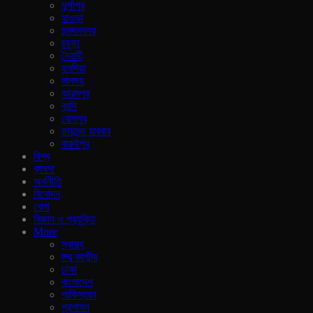
দুর্গাপুর
হাওড়া
চনন্দননগর
চুচুড়া
নৈহাটি
হলদিয়া
মালদহ
বহরমপুর
কান্দি
বোলপুর
ডায়মন্ড হারবার
বারুইপুর
বিশ্ব
ব‍্যবসা
অর্থনীতি
বিনোদন
খেলা
বিজ্ঞান ও প্রযুক্তি
More
স্বাস্থ্য
জ্ম্মু কাশ্মীর
ঢাকা
বাংলাদেশ
পাকিস্তান
প্রশাসন