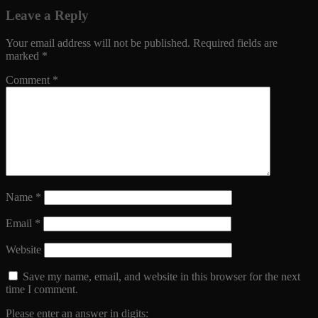
Leave a Reply
Your email address will not be published.
Required fields are
marked
*
Comment
*
Name
*
Email
*
Website
Save my name, email, and website in this browser for the next
time I comment.
Please enter an answer in digits: