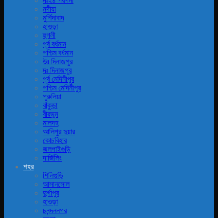
দঃ২৪ পরগনা
নদীয়া
মুর্শিদাবাদ
হাওড়া
হুগলী
পূর্ব বর্ধমান
পশ্চিম বর্ধমান
উঃ দিনাজপুর
দঃ দিনাজপুর
পূর্ব মেদিনীপুর
পশ্চিম মেদিনীপুর
পুরুলিয়া
বাঁকুড়া
বীরভুম
মালদহ
আলিপুর দুয়ার
কোচবিহার
জলপাইগুড়ি
দার্জিলিং
শহর
শিলিগুড়ি
আসানসোল
দুর্গাপুর
হাওড়া
চনন্দননগর