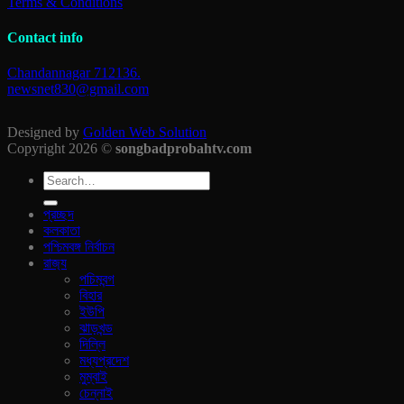
Terms & Conditions
Contact info
Chandannagar 712136.
newsnet830@gmail.com
Designed by
Golden Web Solution
Copyright 2026 ©
songbadprobahtv.com
প্রচ্ছদ
কলকাতা
পশ্চিমবঙ্গ নির্বাচন
রাজ‍্য
পচিমবন্গ
বিহার
ইউপি
ঝাড়খন্ড
দিল্লি
মধ্যপ্রদেশ
মুম্বাই
চেন্নাই