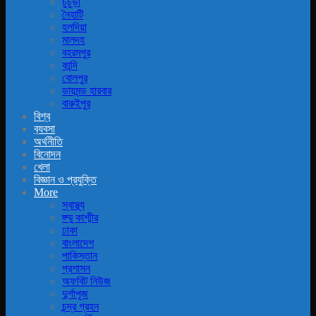
চুচুড়া
নৈহাটি
হলদিয়া
মালদহ
বহরমপুর
কান্দি
বোলপুর
ডায়মন্ড হারবার
বারুইপুর
বিশ্ব
ব‍্যবসা
অর্থনীতি
বিনোদন
খেলা
বিজ্ঞান ও প্রযুক্তি
More
স্বাস্থ্য
জ্ম্মু কাশ্মীর
ঢাকা
বাংলাদেশ
পাকিস্তান
প্রশাসন
অফবিট নিউজ
দুর্গাপূজ
চন্দ্র গ্রহন