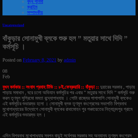
বুদ্ধ পূর্নিমা
ক্রাইম
সম্পাদকীয়
Uncategorized
বাঁকুড়ার সোনামুখী ব্লকে শুরু হল ” মতুয়ার সাথে দিদি ”
কর্মসূচি ।
Posted on
February 8, 2021
by
admin
08
Feb
বুধন কর্মকার :: সংবাদ প্রবাহ টিভি :: ৮ই,ফেব্রুয়ারি :: বাঁকুড়া ::
দুয়ারের সরকার , পাড়ায়
পাড়ায় সমাধান , ঘরে চলো অভিযান কর্মসূচির পর এবার ” মতুয়ার সাথে দিদি ” কর্মসূচি শুরু
করল তৃণমূল সুপ্রিমো মমতা বন্দ্যোপাধ্যায় । গোটা রাজ্যের পাশাপাশি সোনামুখী ব্লকেও
এই কর্মসূচির শুভারম্ভ হলো । সোনামুখী ব্লক তৃণমূল কংগ্রেসের সভাপতি বিশ্বনাথ
মুখোপাধ্যায়ের উদ্যোগে সোনামুখী ব্লকের রাধামোহন পুর পঞ্চায়েতের নিত্যানন্দপুর গ্রামে
এই কর্মসূচির শুভারম্ভ হল ।
এদিন বিশ্বনাথ মুখোপাধ্যায় স্বপন বাড়ুই সর্বেশ্বর সরকার সহ অন্যান্য তৃণমূল কংগ্রেস