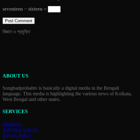
seventeen − sixteen =
বিজ্ঞান ও প্রযুক্তি
ABOUT US
Songbadprobahtv is basically a digital media in the Bengali
language. This media is highlighting the various news of Kolkata,
West Bengal and other states.
SERVICES
About Us
Advertise with us
Privacy Policy