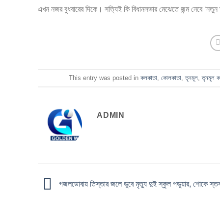
এখন নজর বুধবারের দিকে। সত্যিই কি বিধানসভার মেঝেতে জন্ম নেবে ‘নতুন
This entry was posted in
কলকাতা
,
কোলকাতা
,
তৃনমূল
,
তৃনমূল ক
ADMIN
গজলডোবায় তিস্তার জলে ডুবে মৃত্যু দুই স্কুল পড়ুয়ার, শোকে স্তব্