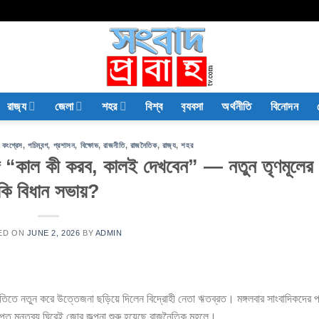
রাজ‍্য
জেলা
শহর
বিশ্ব
ব‍্যবসা
অর্থনীতি
বিনোদন
 কংগ্রেস
,
পচিমবন্গ
,
প্রশাসন
,
বিক্ষোভ
,
রাজনীতি
,
রাজনৈতিক
,
রাজ‍্য
,
শহর
ঙ্গে “কাল কী করব, কালই দেখবেন” — নতুন তৃণমূলের 
কি বিধান সভায়?
ED ON
JUNE 2, 2026
BY
ADMIN
ীতিতে নতুন করে উত্তেজনা ছড়িয়ে দিলেন বিদ্রোহী নেতা ঋতব্রত। মঙ্গলবার সাংবাদিকদের প
প্ত মন্তব্য ঘিরেই জোর জল্পনা শুরু হয়েছে রাজনৈতিক মহলে।