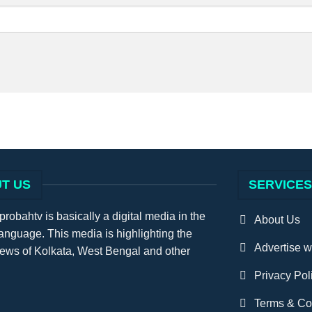
T US
SERVICE
obahtv is basically a digital media in the
About Us
anguage. This media is highlighting the
Advertise w
news of Kolkata, West Bengal and other
Privacy Pol
Terms & Co