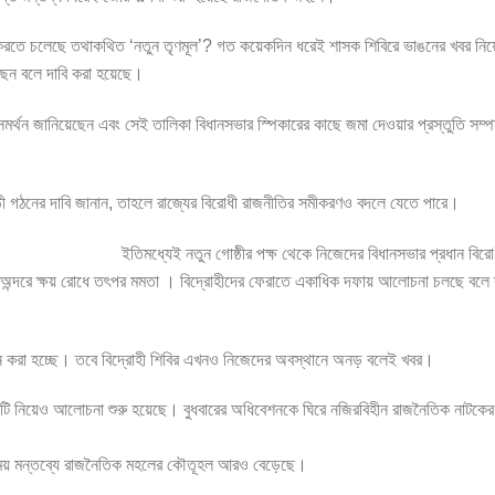
কাশ করতে চলেছে তথাকথিত ‘নতুন তৃণমূল’? গত কয়েকদিন ধরেই শাসক শিবিরে ভাঙনের খবর নিয
ছেন বলে দাবি করা হয়েছে।
সমর্থন জানিয়েছেন এবং সেই তালিকা বিধানসভার স্পিকারের কাছে জমা দেওয়ার প্রস্তুতি সম্প
ষ্ঠী গঠনের দাবি জানান, তাহলে রাজ্যের বিরোধী রাজনীতির সমীকরণও বদলে যেতে পারে।
ইতিমধ্যেই নতুন গোষ্ঠীর পক্ষ থেকে নিজেদের বিধানসভার প্রধান বিরো
ের অন্দরে ক্ষয় রোধে তৎপর মমতা । বিদ্রোহীদের ফেরাতে একাধিক দফায় আলোচনা চলছে বলে 
 মনে করা হচ্ছে। তবে বিদ্রোহী শিবির এখনও নিজেদের অবস্থানে অনড় বলেই খবর।
য়টি নিয়েও আলোচনা শুরু হয়েছে। বুধবারের অধিবেশনকে ঘিরে নজিরবিহীন রাজনৈতিক নাটকে
্যময় মন্তব্যে রাজনৈতিক মহলের কৌতূহল আরও বেড়েছে।