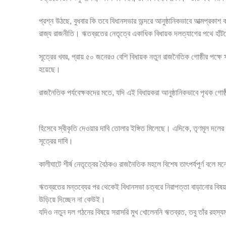
প্রশ্ন উঠছে, বুধবার কি তবে বিধানসভার অন্দরে আনুষ্ঠানিকভাবে আত্মপ্র
রাজ্য রাজনীতি। ঋতব্রতের নেতৃত্বে একাধিক বিধায়ক দলত্যাগের পথে হাঁট
সূত্রের খবর, প্রায় ৫০ জনেরও বেশি বিধায়ক নতুন রাজনৈতিক গোষ্ঠীর পক্ষে 
হয়েছে।
রাজনৈতিক পর্যবেক্ষকদের মতে, যদি এই বিধায়করা আনুষ্ঠানিকভাবে পৃথক গো
হিসেবে স্বীকৃতি দেওয়ার দাবি তোলার ইঙ্গিত মিলেছে। এদিকে, তৃণমূল দল
সূত্রের দাবি।
কালীঘাটে শীর্ষ নেতৃত্বের বৈঠকও রাজনৈতিক মহলে বিশেষ তাৎপর্যপূর্ণ বলে
ঋতব্রতের মন্তব্যের পর থেকেই বিধানসভা চত্বরে নিরাপত্তা বাড়ানোর বিষ
উড়িয়ে দিচ্ছেন না কেউই।
যদিও নতুন দল গঠনের বিষয়ে সরাসরি মুখ খোলেননি ঋতব্রত, তবু তাঁর রহস