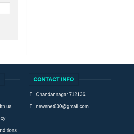
S
CONTACT INFO
Chandannagar 712136.
ith us
newsnet830@gmail.com
icy
nditions