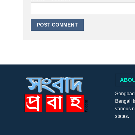
ABOU
Songbadpr
Bengali l
various 
states.