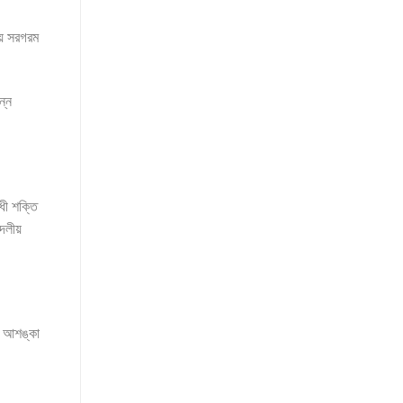
়ে সরগরম
ন্ন
ধী শক্তি
দলীয়
র আশঙ্কা